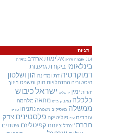
תגיות
אלימות
ארה"ב
J14
אובמה
בחירות
איראן
בינלאומי
גזענות
ביקורת
דמוקרטיה
הון ושלטון
דת ומדינה
היסטוריה
התנחלויות
חוק ומשפט
חינוך
ישראל
כיבוש
ימין
יהדות
ירושלים
כלכלה
מחאה
מלחמה
מאבק
מו"מ
ממשלה
נתניהו
מעסיקים
משכורת
סוריה
פלסטינים
צדק
עובדים
פוליטיקה
עזה
חברתי
קפיטליזם
ציונות
שטחים
צה"ל