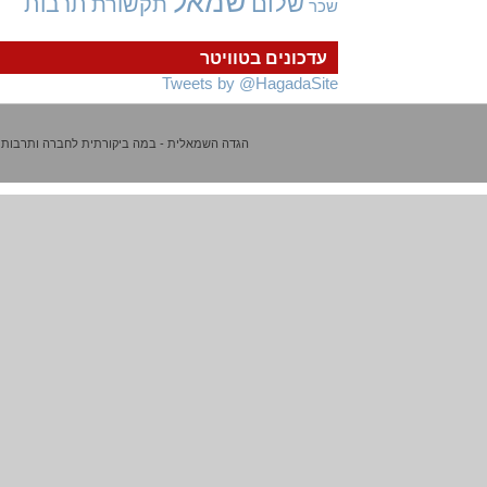
שמאל
שלום
תרבות
תקשורת
שכר
עדכונים בטוויטר
Tweets by @HagadaSite
הגדה השמאלית - במה ביקורתית לחברה ותרבות