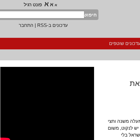
א
א
פונט רגיל
א
חיפוש
עדכונים ב-RSS
|
התחבר
נים שוטפים
ת
ה משנה וחצי
לנקוט, משום
ל בלי