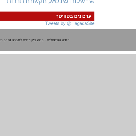
שמאל
שלום
תרבות
תקשורת
שכר
עדכונים בטוויטר
Tweets by @HagadaSite
הגדה השמאלית - במה ביקורתית לחברה ותרבות