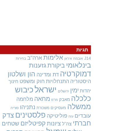
תגיות
אלימות
ארה"ב
J14
אובמה
בחירות
איראן
בינלאומי
גזענות
ביקורת
דמוקרטיה
הון ושלטון
דת ומדינה
היסטוריה
התנחלויות
חוק ומשפט
חינוך
ישראל
כיבוש
ימין
יהדות
ירושלים
כלכלה
מחאה
מלחמה
מאבק
מו"מ
ממשלה
נתניהו
מעסיקים
משכורת
סוריה
פלסטינים
צדק
עובדים
פוליטיקה
עזה
חברתי
קפיטליזם
ציונות
שטחים
צה"ל