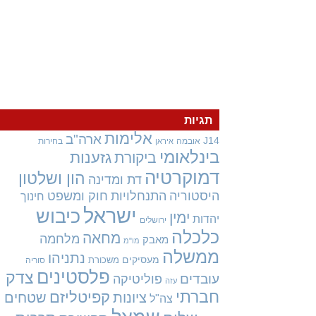
תגיות
אלימות
ארה"ב
J14
אובמה
בחירות
איראן
בינלאומי
גזענות
ביקורת
דמוקרטיה
הון ושלטון
דת ומדינה
היסטוריה
התנחלויות
חוק ומשפט
חינוך
ישראל
כיבוש
ימין
יהדות
ירושלים
כלכלה
מחאה
מלחמה
מאבק
מו"מ
ממשלה
נתניהו
מעסיקים
משכורת
סוריה
פלסטינים
צדק
עובדים
פוליטיקה
עזה
חברתי
קפיטליזם
ציונות
שטחים
צה"ל