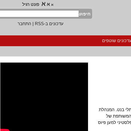
א
א
פונט רגיל
א
חיפוש
עדכונים ב-RSS
|
התחבר
נים שוטפים
בנט. המנהלת
שותפת של
ני למען פיוס