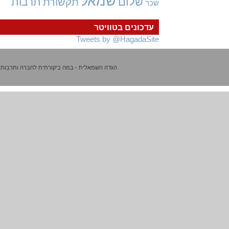
שמאל
שלום
תרבות
תקשורת
שכר
עדכונים בטוויטר
Tweets by @HagadaSite
הגדה השמאלית - במה ביקורתית לחברה ותרבות