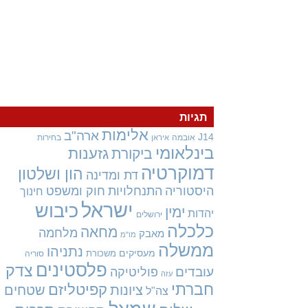
תגיות
אלימות
ארה"ב
J14
אובמה
בחירות
איראן
בינלאומי
גזענות
ביקורת
דמוקרטיה
הון ושלטון
דת ומדינה
היסטוריה
התנחלויות
חוק ומשפט
חינוך
ישראל
כיבוש
ימין
יהדות
ירושלים
כלכלה
מחאה
מלחמה
מאבק
מו"מ
ממשלה
נתניהו
מעסיקים
משכורת
סוריה
פלסטינים
צדק
עובדים
פוליטיקה
עזה
חברתי
קפיטליזם
ציונות
שטחים
צה"ל