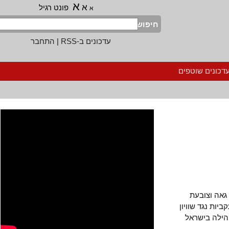
א
א
פונט רגיל
א
חיפוש
עדכונים ב-RSS
|
התחבר
נים שוטפים
 וצובעת
 נגד שוויון
ה בישראל