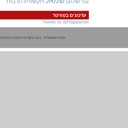
שמאל
שלום
תרבות
תקשורת
שכר
עדכונים בטוויטר
Tweets by @HagadaSite
הגדה השמאלית - במה ביקורתית לחברה ותרבות