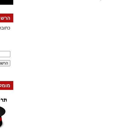
הרשמה
כתובת
מומל