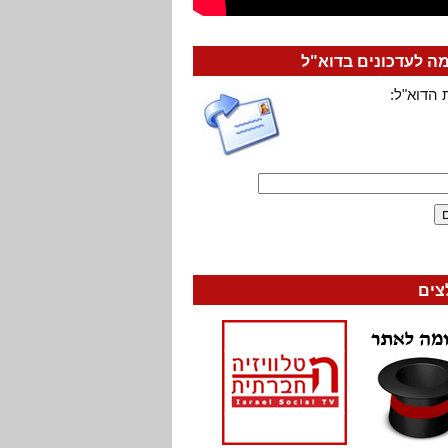
 לעדכונים בדוא"ל
 הדוא"ל:
צים