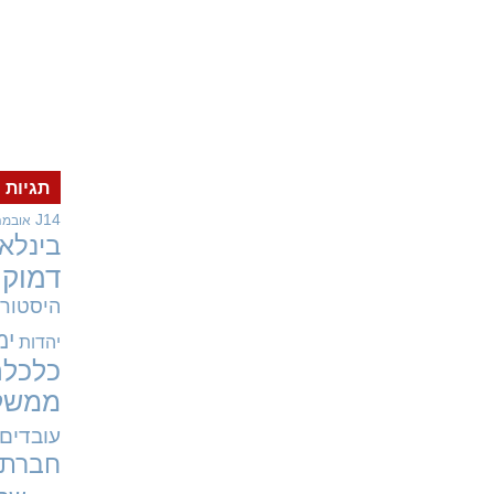
תגיות
J14
אובמה
בינלאו
דמוקר
היסטורי
ימ
יהדות
כלכלה
ממשל
עובדים
חברתי