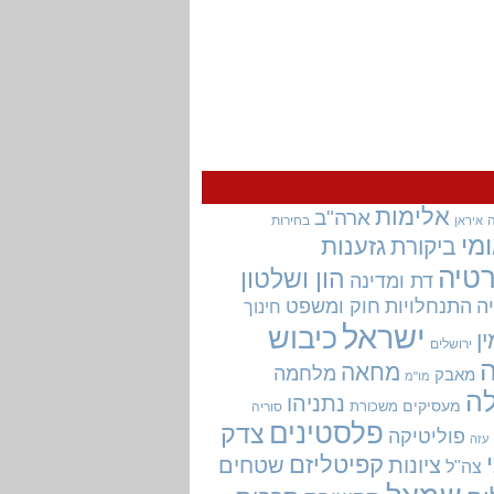
אלימות
ארה"ב
בחירות
איראן
מי
גזענות
ביקורת
טיה
הון ושלטון
דת ומדינה
ה
התנחלויות
חוק ומשפט
חינוך
ישראל
כיבוש
ין
ירושלים
מחאה
מלחמה
מאבק
מו"מ
ה
נתניהו
מעסיקים
משכורת
סוריה
פלסטינים
צדק
פוליטיקה
עזה
קפיטליזם
ציונות
שטחים
צה"ל