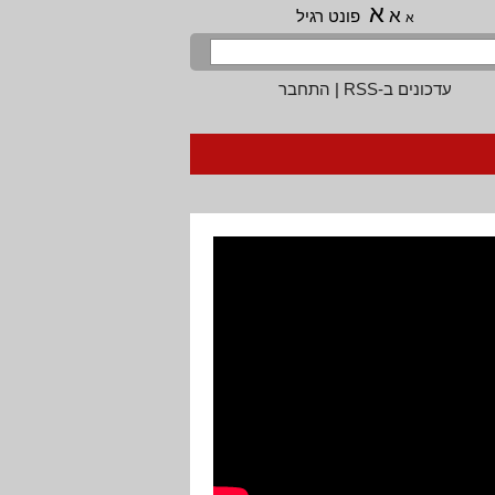
א
א
פונט רגיל
א
עדכונים ב-RSS
|
התחבר