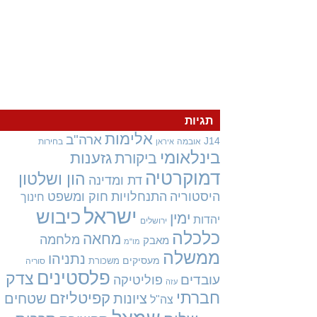
תגיות
אלימות
ארה"ב
J14
אובמה
בחירות
איראן
בינלאומי
גזענות
ביקורת
דמוקרטיה
הון ושלטון
דת ומדינה
היסטוריה
התנחלויות
חוק ומשפט
חינוך
ישראל
כיבוש
ימין
יהדות
ירושלים
כלכלה
מחאה
מלחמה
מאבק
מו"מ
ממשלה
נתניהו
מעסיקים
משכורת
סוריה
פלסטינים
צדק
עובדים
פוליטיקה
עזה
חברתי
קפיטליזם
ציונות
שטחים
צה"ל