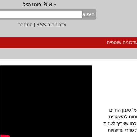
א
א
פונט רגיל
א
חיפוש
עדכונים ב-RSS
|
התחבר
נים שוטפים
גנון החיים
ות למשאבים
ו שצריך לשנות
רי עדיפויות