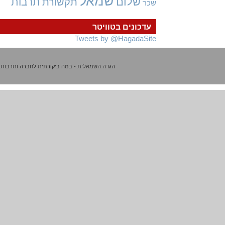
שמאל
שלום
תרבות
תקשורת
שכר
עדכונים בטוויטר
Tweets by @HagadaSite
הגדה השמאלית - במה ביקורתית לחברה ותרבות