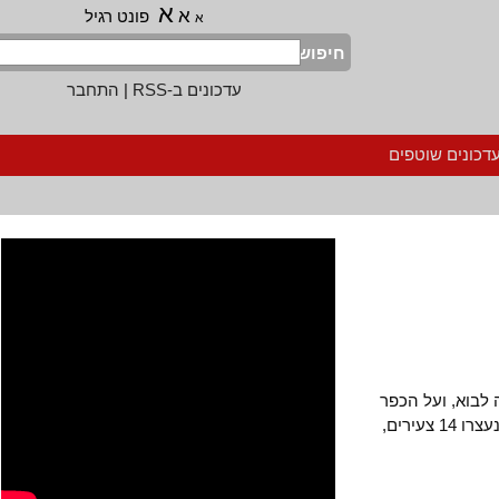
א
א
פונט רגיל
א
חיפוש
עדכונים ב-RSS
|
התחבר
נים שוטפים
וא, ועל הכפר
נבי סאלח הוטל עונש קולקטיבי. מאז אוקטובר השנה נעצרו 14 צעירים,