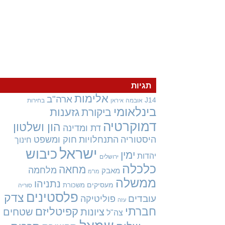
תגיות
אלימות
ארה"ב
J14
אובמה
בחירות
איראן
בינלאומי
גזענות
ביקורת
דמוקרטיה
הון ושלטון
דת ומדינה
היסטוריה
התנחלויות
חוק ומשפט
חינוך
ישראל
כיבוש
ימין
יהדות
ירושלים
כלכלה
מחאה
מלחמה
מאבק
מו"מ
ממשלה
נתניהו
מעסיקים
משכורת
סוריה
פלסטינים
צדק
עובדים
פוליטיקה
עזה
חברתי
קפיטליזם
ציונות
שטחים
צה"ל