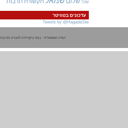
שמאל
שלום
תרבות
תקשורת
שכר
עדכונים בטוויטר
Tweets by @HagadaSite
הגדה השמאלית - במה ביקורתית לחברה ותרבות