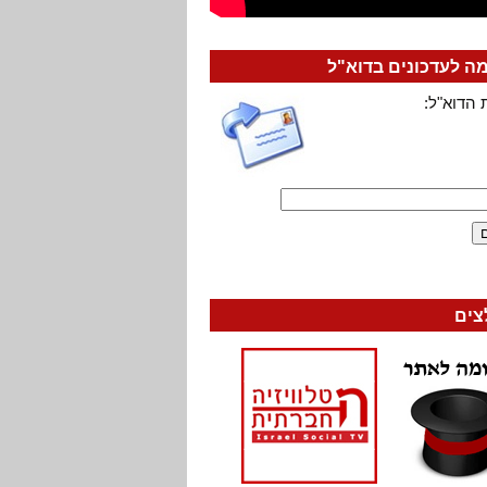
 לעדכונים בדוא"ל
 הדוא"ל:
צים