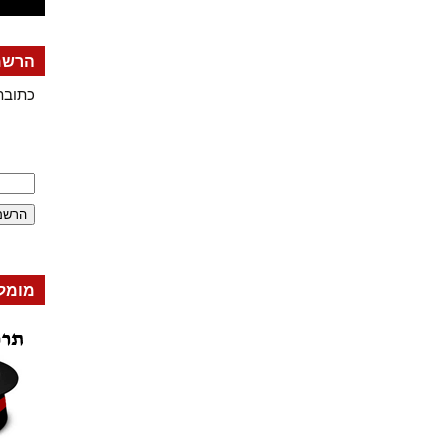
הרשמה
כתובת
מומל