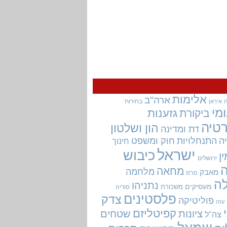
אלימות
ארה"ב
בחירות
איראן
מי
גזענות
ביקורת
טיה
הון ושלטון
דת ומדינה
ה
התנחלויות
חוק ומשפט
חינוך
ישראל
כיבוש
ין
ירושלים
מחאה
מלחמה
מאבק
מו"מ
ה
נתניהו
מעסיקים
משכורת
סוריה
פלסטינים
צדק
פוליטיקה
עזה
קפיטליזם
ציונות
שטחים
צה"ל