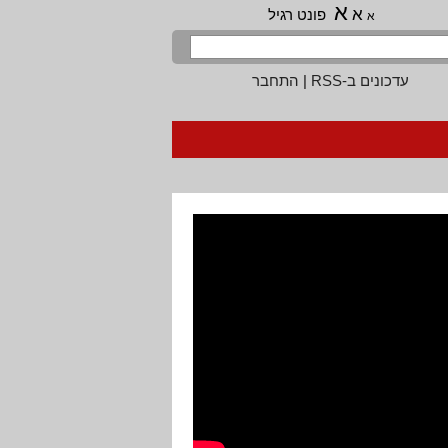
א
א
פונט רגיל
א
עדכונים ב-RSS
|
התחבר