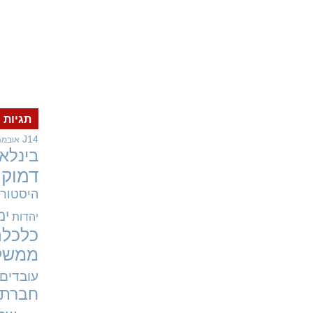
תגיות
J14
אובמה
בינלאו
דמוקר
היסטורי
ימ
יהדות
כלכלה
ממשל
עובדים
חברתי