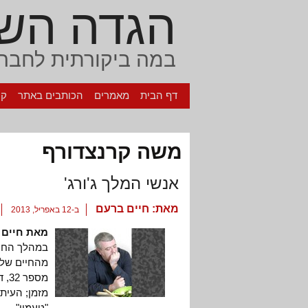
הגדה הש
במה ביקורתית לחברה
דף הבית
מאמרים
הכותבים באתר
קי
משה קרנצדורף
אנשי המלך ג'ורג'
מאת:
חיים ברעם
ב-12 באפריל, 2013
מאת חיים 
במהלך החודש
מהחיים שלי
מספ
מזמן; העיתו
"טעמון".