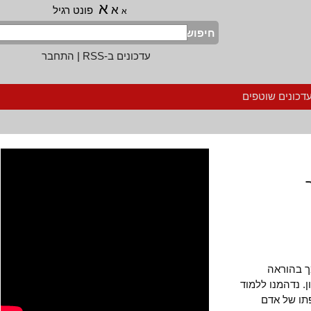
א
א
פונט רגיל
א
חיפוש
עדכונים ב-RSS
|
התחבר
נים שוטפים
הוראה
 נדהמנו ללמוד
של אדם