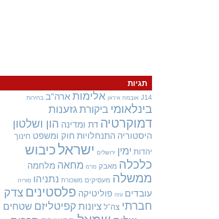
תגיות
אלימות
ארה"ב
J14
אובמה
בחירות
איראן
בינלאומי
גזענות
ביקורת
דמוקרטיה
הון ושלטון
דת ומדינה
היסטוריה
התנחלויות
חוק ומשפט
חינוך
ישראל
כיבוש
ימין
יהדות
ירושלים
כלכלה
מחאה
מלחמה
מאבק
מו"מ
ממשלה
נתניהו
מעסיקים
משכורת
סוריה
פלסטינים
צדק
עובדים
פוליטיקה
עזה
חברתי
קפיטליזם
ציונות
שטחים
צה"ל