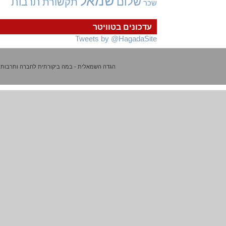
שמאל
שלום
תרבות
תקשורת
שכר
עדכונים בטוויטר
Tweets by @HagadaSite
הגדה השמאלית - במה ביקורתית לחברה ותרבות