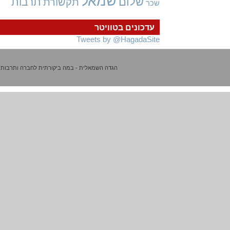
שמאל
שלום
תרבות
תקשורת
שכר
עדכונים בטוויטר
Tweets by @HagadaSite
הגדה השמאלית - במה ביקורתית לחברה ותרבות