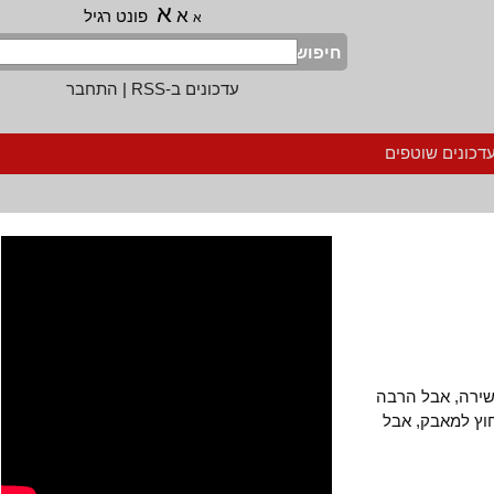
א
א
פונט רגיל
א
חיפוש
עדכונים ב-RSS
|
התחבר
נים שוטפים
ה, אבל הרבה
 למאבק, אבל