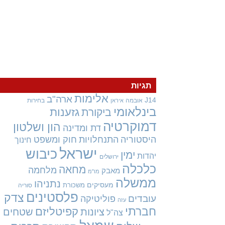
תגיות
אלימות
ארה"ב
J14
אובמה
בחירות
איראן
בינלאומי
גזענות
ביקורת
דמוקרטיה
הון ושלטון
דת ומדינה
היסטוריה
התנחלויות
חוק ומשפט
חינוך
ישראל
כיבוש
ימין
יהדות
ירושלים
כלכלה
מחאה
מלחמה
מאבק
מו"מ
ממשלה
נתניהו
מעסיקים
משכורת
סוריה
פלסטינים
צדק
עובדים
פוליטיקה
עזה
חברתי
קפיטליזם
ציונות
שטחים
צה"ל