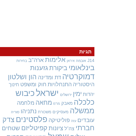
תגיות
אלימות
ארה"ב
J14
אובמה
בחירות
איראן
בינלאומי
גזענות
ביקורת
דמוקרטיה
הון ושלטון
דת ומדינה
היסטוריה
התנחלויות
חוק ומשפט
חינוך
ישראל
כיבוש
ימין
יהדות
ירושלים
כלכלה
מחאה
מלחמה
מאבק
מו"מ
ממשלה
נתניהו
מעסיקים
משכורת
סוריה
פלסטינים
צדק
עובדים
פוליטיקה
עזה
חברתי
קפיטליזם
ציונות
שטחים
צה"ל