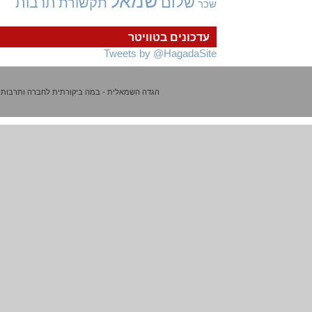
שמאל
שלום
תרבות
תקשורת
שכר
עדכונים בטוויטר
Tweets by @HagadaSite
הגדה השמאלית - במה ביקורתית לחברה ותרבות