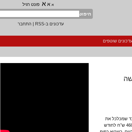
א
א
פונט רגיל
א
חיפוש
עדכונים ב-RSS
|
התחבר
נים שוטפים
שמכלכל את
עצמו ועוזר לחבריו לאדם שמקבל "דמי כיס" בסך של 460 ש"ח לחודש
, כשהוא כפוף