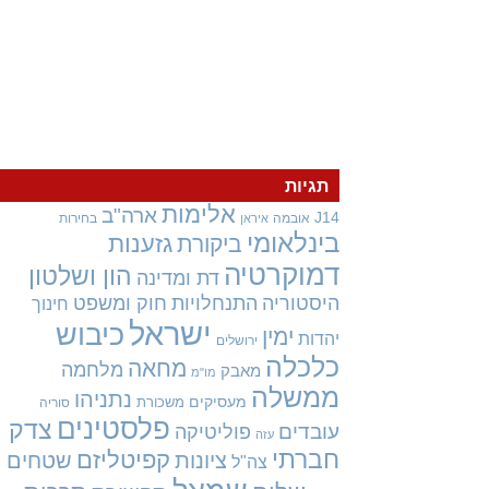
תגיות
אלימות
ארה"ב
J14
אובמה
בחירות
איראן
בינלאומי
גזענות
ביקורת
דמוקרטיה
הון ושלטון
דת ומדינה
היסטוריה
התנחלויות
חוק ומשפט
חינוך
ישראל
כיבוש
ימין
יהדות
ירושלים
כלכלה
מחאה
מלחמה
מאבק
מו"מ
ממשלה
נתניהו
מעסיקים
משכורת
סוריה
פלסטינים
צדק
עובדים
פוליטיקה
עזה
חברתי
קפיטליזם
ציונות
שטחים
צה"ל