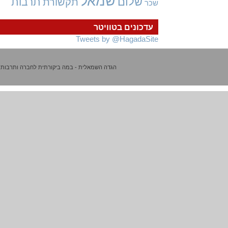
שמאל
שלום
תרבות
תקשורת
שכר
עדכונים בטוויטר
Tweets by @HagadaSite
הגדה השמאלית - במה ביקורתית לחברה ותרבות