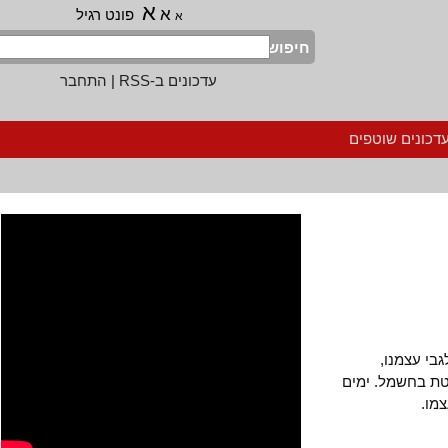
א
א
פונט רגיל
א
חיפוש
עדכונים ב-RSS
|
התחבר
נים שוטפים
עצמנו,
בחשמל. ימים