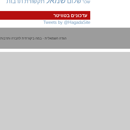
שמאל
שלום
תרבות
תקשורת
שכר
עדכונים בטוויטר
Tweets by @HagadaSite
הגדה השמאלית - במה ביקורתית לחברה ותרבות