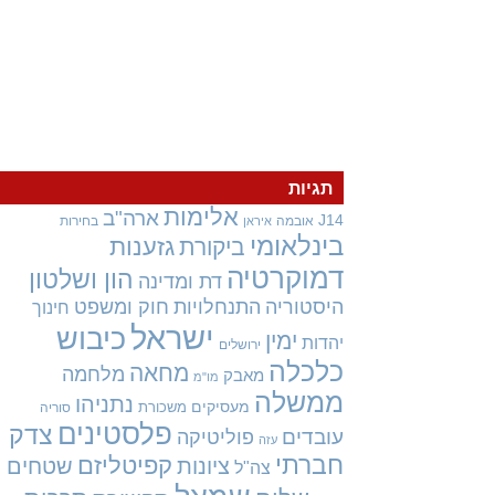
תגיות
אלימות
ארה"ב
J14
אובמה
בחירות
איראן
בינלאומי
גזענות
ביקורת
דמוקרטיה
הון ושלטון
דת ומדינה
היסטוריה
התנחלויות
חוק ומשפט
חינוך
ישראל
כיבוש
ימין
יהדות
ירושלים
כלכלה
מחאה
מלחמה
מאבק
מו"מ
ממשלה
נתניהו
מעסיקים
משכורת
סוריה
פלסטינים
צדק
עובדים
פוליטיקה
עזה
חברתי
קפיטליזם
ציונות
שטחים
צה"ל