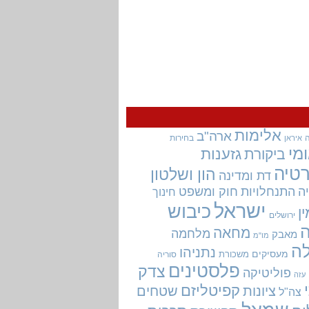
אלימות
ארה"ב
בחירות
איראן
מי
גזענות
ביקורת
טיה
הון ושלטון
דת ומדינה
ה
התנחלויות
חוק ומשפט
חינוך
ישראל
כיבוש
ין
ירושלים
מחאה
מלחמה
מאבק
מו"מ
ה
נתניהו
מעסיקים
משכורת
סוריה
פלסטינים
צדק
פוליטיקה
עזה
קפיטליזם
ציונות
שטחים
צה"ל