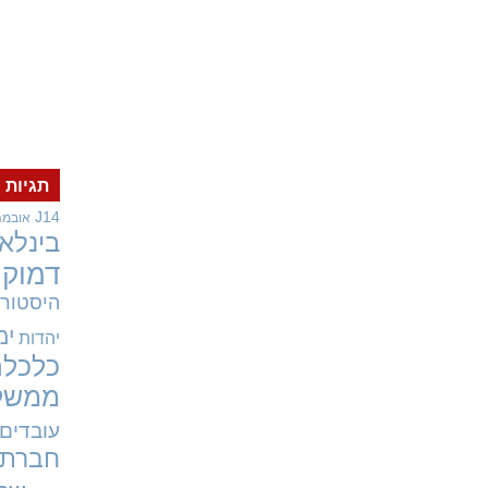
תגיות
J14
אובמה
בינלאו
דמוקר
היסטורי
ימ
יהדות
כלכלה
ממשל
עובדים
חברתי