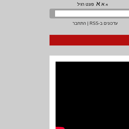
א
א
פונט רגיל
א
עדכונים ב-RSS
|
התחבר