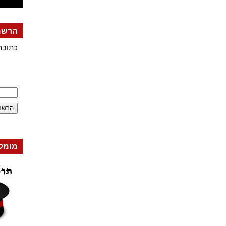
הרשמה
כתובת
מומל