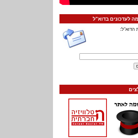
 לעדכונים בדוא"ל
 הדוא"ל:
צים