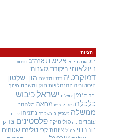
תגיות
אלימות
ארה"ב
J14
אובמה
בחירות
איראן
בינלאומי
גזענות
ביקורת
דמוקרטיה
הון ושלטון
דת ומדינה
היסטוריה
התנחלויות
חוק ומשפט
חינוך
ישראל
כיבוש
ימין
יהדות
ירושלים
כלכלה
מחאה
מלחמה
מאבק
מו"מ
ממשלה
נתניהו
מעסיקים
משכורת
סוריה
פלסטינים
צדק
עובדים
פוליטיקה
עזה
חברתי
קפיטליזם
ציונות
שטחים
צה"ל