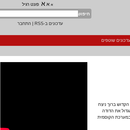
א
א
פונט רגיל
א
חיפוש
עדכונים ב-RSS
|
התחבר
נים שוטפים
וש ברוך ניצח
ל את הדודה
ערכת הקוסמית