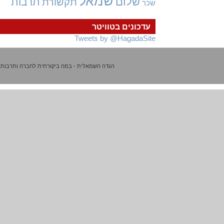
שמאל
שלום
תרבות
תקשורת
שכר
עדכונים בטוויטר
Tweets by @HagadaSite
הגדה השמאלית - במה ביקורתית לחברה ותרבות