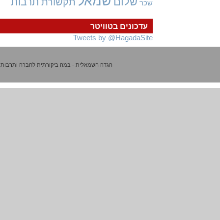
שמאל
שלום
תרבות
תקשורת
שכר
עדכונים בטוויטר
Tweets by @HagadaSite
הגדה השמאלית - במה ביקורתית לחברה ותרבות