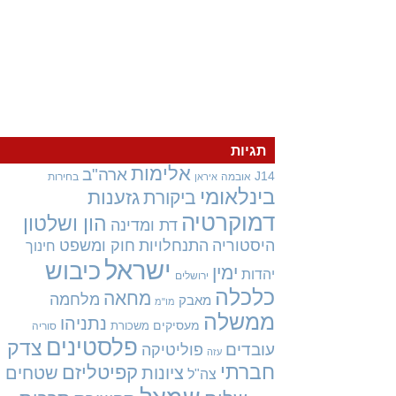
תגיות
אלימות
ארה"ב
J14
אובמה
בחירות
איראן
בינלאומי
גזענות
ביקורת
דמוקרטיה
הון ושלטון
דת ומדינה
היסטוריה
התנחלויות
חוק ומשפט
חינוך
ישראל
כיבוש
ימין
יהדות
ירושלים
כלכלה
מחאה
מלחמה
מאבק
מו"מ
ממשלה
נתניהו
מעסיקים
משכורת
סוריה
פלסטינים
צדק
עובדים
פוליטיקה
עזה
חברתי
קפיטליזם
ציונות
שטחים
צה"ל