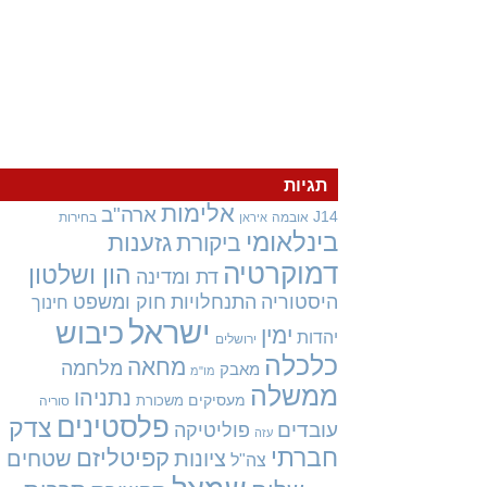
תגיות
אלימות
ארה"ב
J14
אובמה
בחירות
איראן
בינלאומי
גזענות
ביקורת
דמוקרטיה
הון ושלטון
דת ומדינה
היסטוריה
התנחלויות
חוק ומשפט
חינוך
ישראל
כיבוש
ימין
יהדות
ירושלים
כלכלה
מחאה
מלחמה
מאבק
מו"מ
ממשלה
נתניהו
מעסיקים
משכורת
סוריה
פלסטינים
צדק
עובדים
פוליטיקה
עזה
חברתי
קפיטליזם
ציונות
שטחים
צה"ל