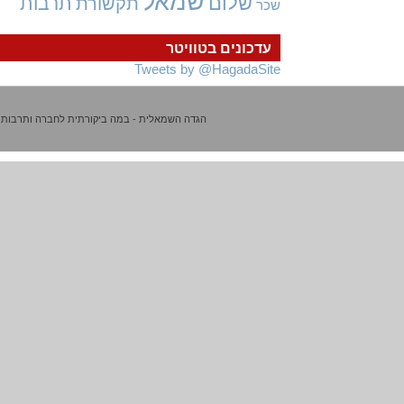
שמאל
שלום
תרבות
תקשורת
שכר
עדכונים בטוויטר
Tweets by @HagadaSite
הגדה השמאלית - במה ביקורתית לחברה ותרבות