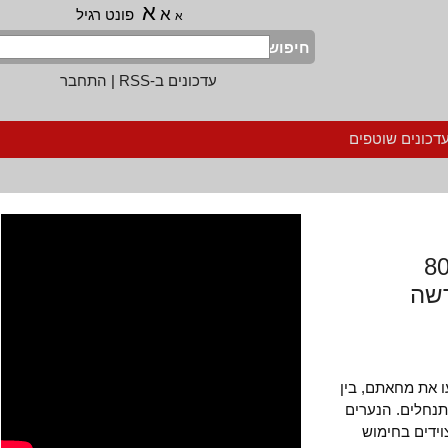
א
א
פונט רגיל
א
חיפוש
עדכונים ב-RSS
|
התחבר
נים שוטפים
 800
ה
ת מחאתם, בין
לים. הנערים
ים בחימוש