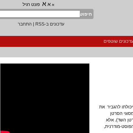
א
א
פונט רגיל
א
חיפוש
עדכונים ב-RSS
|
התחבר
נים שוטפים
לתו להגביר את
י הסרטן
השד). אלא
סט-מודרנית,