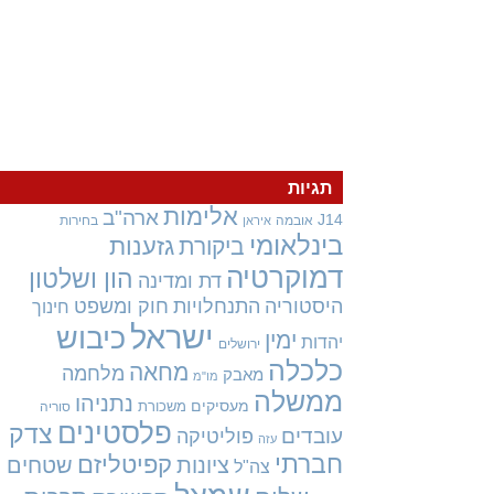
תגיות
אלימות
ארה"ב
J14
אובמה
בחירות
איראן
בינלאומי
גזענות
ביקורת
דמוקרטיה
הון ושלטון
דת ומדינה
היסטוריה
התנחלויות
חוק ומשפט
חינוך
ישראל
כיבוש
ימין
יהדות
ירושלים
כלכלה
מחאה
מלחמה
מאבק
מו"מ
ממשלה
נתניהו
מעסיקים
משכורת
סוריה
פלסטינים
צדק
עובדים
פוליטיקה
עזה
חברתי
קפיטליזם
ציונות
שטחים
צה"ל