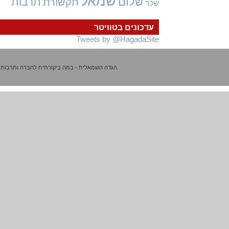
שמאל
שלום
תרבות
תקשורת
שכר
עדכונים בטוויטר
Tweets by @HagadaSite
הגדה השמאלית - במה ביקורתית לחברה ותרבות