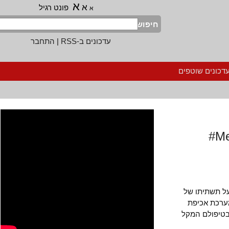
א
א
פונט רגיל
א
חיפוש
עדכונים ב-RSS
|
התחבר
נים שוטפים
תשתיתו של
כת אכיפת
פולם המקל