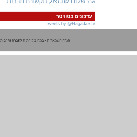
שמאל
שלום
תרבות
תקשורת
שכר
עדכונים בטוויטר
Tweets by @HagadaSite
הגדה השמאלית - במה ביקורתית לחברה ותרבות