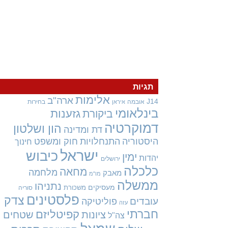
תגיות
אלימות
ארה"ב
J14
אובמה
בחירות
איראן
בינלאומי
גזענות
ביקורת
דמוקרטיה
הון ושלטון
דת ומדינה
היסטוריה
התנחלויות
חוק ומשפט
חינוך
ישראל
כיבוש
ימין
יהדות
ירושלים
כלכלה
מחאה
מלחמה
מאבק
מו"מ
ממשלה
נתניהו
מעסיקים
משכורת
סוריה
פלסטינים
צדק
עובדים
פוליטיקה
עזה
חברתי
קפיטליזם
ציונות
שטחים
צה"ל