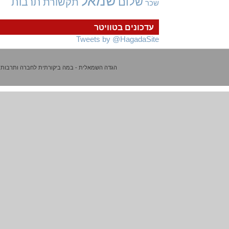
שמאל
שלום
תרבות
תקשורת
שכר
עדכונים בטוויטר
Tweets by @HagadaSite
הגדה השמאלית - במה ביקורתית לחברה ותרבות