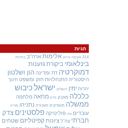
תגיות
אלימות
ארה"ב
J14
אובמה
בחירות
איראן
בינלאומי
גזענות
ביקורת
דמוקרטיה
הון ושלטון
דת ומדינה
היסטוריה
התנחלויות
חוק ומשפט
חינוך
ישראל
כיבוש
ימין
יהדות
ירושלים
כלכלה
מחאה
מלחמה
מאבק
מו"מ
ממשלה
נתניהו
מעסיקים
משכורת
סוריה
פלסטינים
צדק
עובדים
פוליטיקה
עזה
חברתי
קפיטליזם
ציונות
שטחים
צה"ל