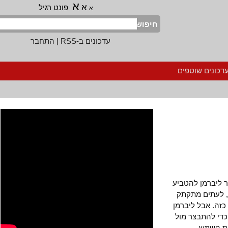
א
א
פונט רגיל
א
חיפוש
עדכונים ב-RSS
|
התחבר
נים שוטפים
יברמן להטביע
לעתים מתקתק
. אבל ליברמן
 להתבצר מול
השמש.