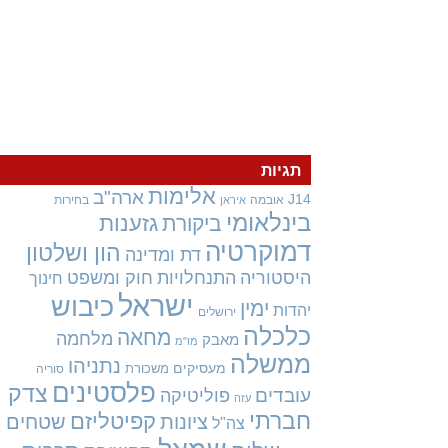
תגיות
אלימות
ארה"ב
J14
אובמה
בחירות
איראן
בינלאומי
גזענות
ביקורת
דמוקרטיה
הון ושלטון
דת ומדינה
היסטוריה
התנחלויות
חוק ומשפט
חינוך
ישראל
כיבוש
ימין
יהדות
ירושלים
כלכלה
מחאה
מלחמה
מאבק
מו"מ
ממשלה
נתניהו
מעסיקים
משכורת
סוריה
פלסטינים
צדק
עובדים
פוליטיקה
עזה
חברתי
קפיטליזם
ציונות
שטחים
צה"ל