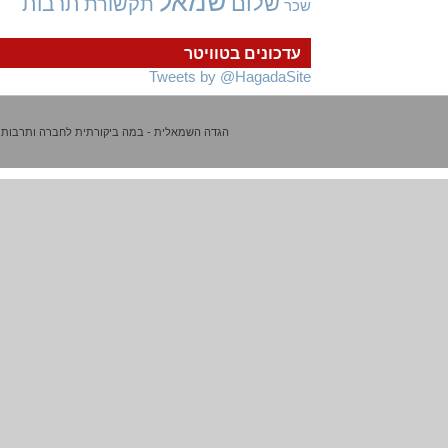
שמאל
שלום
תרבות
תקשורת
שכר
עדכונים בטוויטר
Tweets by @HagadaSite
הגדה השמאלית - במה ביקורתית לחברה ותרבות