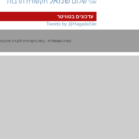
שמאל
שלום
תרבות
תקשורת
שכר
עדכונים בטוויטר
Tweets by @HagadaSite
הגדה השמאלית - במה ביקורתית לחברה ותרבות