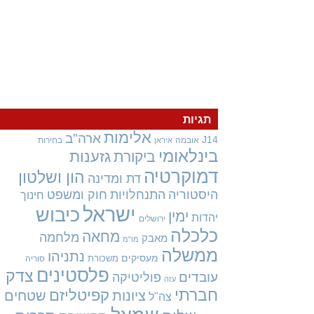
תגיות
אלימות
ארה"ב
J14
אובמה
בחירות
איראן
בינלאומי
גזענות
ביקורת
דמוקרטיה
הון ושלטון
דת ומדינה
היסטוריה
התנחלויות
חוק ומשפט
חינוך
ישראל
כיבוש
ימין
יהדות
ירושלים
כלכלה
מחאה
מלחמה
מאבק
מו"מ
ממשלה
נתניהו
מעסיקים
משכורת
סוריה
פלסטינים
צדק
עובדים
פוליטיקה
עזה
חברתי
קפיטליזם
ציונות
שטחים
צה"ל