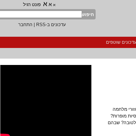
א
א
פונט רגיל
א
חיפוש
עדכונים ב-RSS
|
התחבר
נים שוטפים
רי מלחמה
 מופרות?
טובה? שבהם