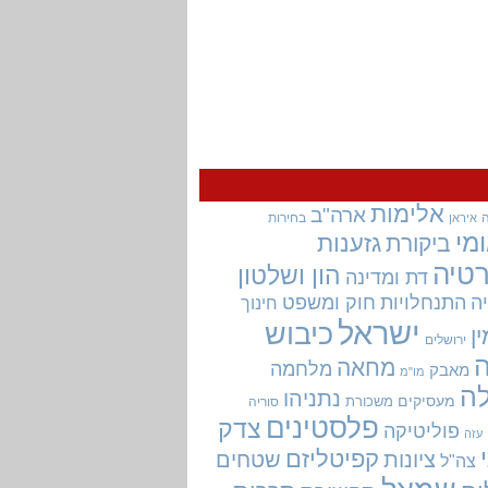
אלימות
ארה"ב
בחירות
איראן
מי
גזענות
ביקורת
טיה
הון ושלטון
דת ומדינה
ה
התנחלויות
חוק ומשפט
חינוך
ישראל
כיבוש
ין
ירושלים
מחאה
מלחמה
מאבק
מו"מ
ה
נתניהו
מעסיקים
משכורת
סוריה
פלסטינים
צדק
פוליטיקה
עזה
קפיטליזם
ציונות
שטחים
צה"ל