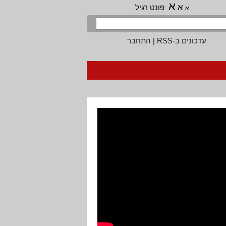
א
א
פונט רגיל
א
עדכונים ב-RSS
|
התחבר