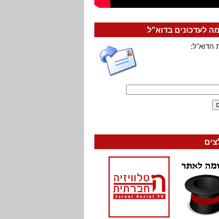
 לעדכונים בדוא"ל
 הדוא"ל:
צים