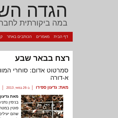
הגדה הש
במה ביקורתית לחברה
דף הבית
מאמרים
הכותבים באתר
קי
רצח בבאר שבע
סמרטוט אדום: סוחרי המוו
א-דורה
מאת:
גדעון ספירו
ב-26 במאי, 2013
מאת גדעון 
בנימין נתנ
שהם יעילים,