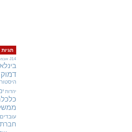
תגיות
J14
אובמה
בינלאו
דמוקר
היסטורי
ימ
יהדות
כלכלה
ממשל
עובדים
חברתי