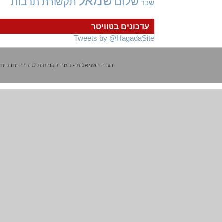
שמאל
שלום
תרבות
תקשורת
שכר
עדכונים בטוויטר
Tweets by @HagadaSite
הגדה השמאלית - במה ביקורתית לחברה ותרבות