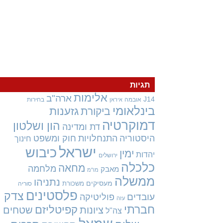
תגיות
אלימות
ארה"ב
J14
אובמה
בחירות
איראן
בינלאומי
גזענות
ביקורת
דמוקרטיה
הון ושלטון
דת ומדינה
היסטוריה
התנחלויות
חוק ומשפט
חינוך
ישראל
כיבוש
ימין
יהדות
ירושלים
כלכלה
מחאה
מלחמה
מאבק
מו"מ
ממשלה
נתניהו
מעסיקים
משכורת
סוריה
פלסטינים
צדק
עובדים
פוליטיקה
עזה
חברתי
קפיטליזם
ציונות
שטחים
צה"ל