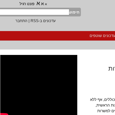
א
א
פונט רגיל
א
חיפוש
עדכונים ב-RSS
|
התחבר
נים שוטפים
לים, אף ללא
הראשית,
למשרות