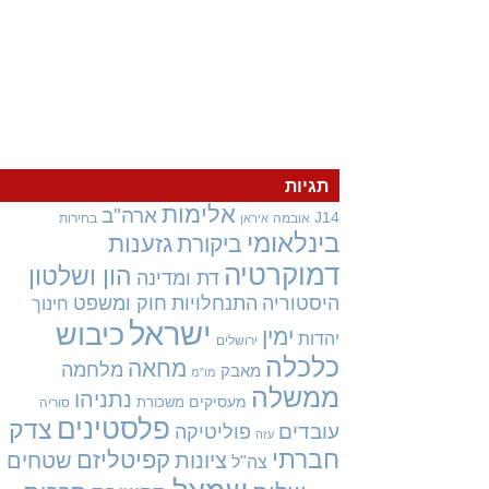
תגיות
אלימות
ארה"ב
J14
אובמה
בחירות
איראן
בינלאומי
גזענות
ביקורת
דמוקרטיה
הון ושלטון
דת ומדינה
היסטוריה
התנחלויות
חוק ומשפט
חינוך
ישראל
כיבוש
ימין
יהדות
ירושלים
כלכלה
מחאה
מלחמה
מאבק
מו"מ
ממשלה
נתניהו
מעסיקים
משכורת
סוריה
פלסטינים
צדק
עובדים
פוליטיקה
עזה
חברתי
קפיטליזם
ציונות
שטחים
צה"ל