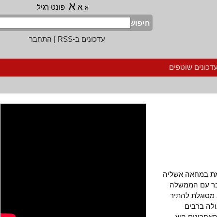
א
א
פונט רגיל
א
חיפוש
עדכונים ב-RSS
|
התחבר
נים שוטפים
 במחאה אשליה
 עם הממשלה
וגלת להתיר
 ברבים
רונים היא