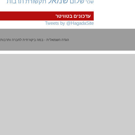
שמאל
שלום
תרבות
תקשורת
שכר
עדכונים בטוויטר
Tweets by @HagadaSite
הגדה השמאלית - במה ביקורתית לחברה ותרבות