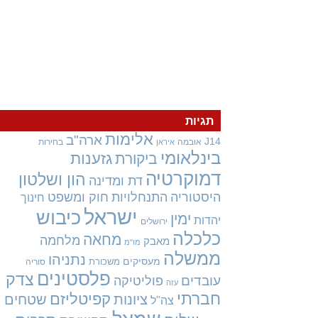
תגיות
אלימות
ארה"ב
J14
אובמה
בחירות
איראן
בינלאומי
גזענות
ביקורת
דמוקרטיה
הון ושלטון
דת ומדינה
היסטוריה
התנחלויות
חוק ומשפט
חינוך
ישראל
כיבוש
ימין
יהדות
ירושלים
כלכלה
מחאה
מלחמה
מאבק
מו"מ
ממשלה
נתניהו
מעסיקים
משכורת
סוריה
פלסטינים
צדק
עובדים
פוליטיקה
עזה
חברתי
קפיטליזם
ציונות
שטחים
צה"ל