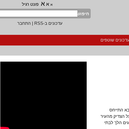
א
א
פונט רגיל
א
חיפוש
עדכונים ב-RSS
|
התחבר
נים שוטפים
התייחס
הצדיק מהעיר
 הלך לבתי