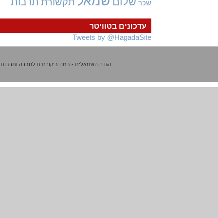
שמאל
שלום
תרבות
תקשורת
שכר
עדכונים בטוויטר
Tweets by @HagadaSite
הגדה השמאלית - במה ביקורתית לחברה ותרבות