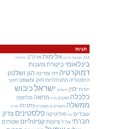
תגיות
אלימות
ארה"ב
J14
אובמה
בחירות
איראן
בינלאומי
גזענות
ביקורת
דמוקרטיה
הון ושלטון
דת ומדינה
היסטוריה
התנחלויות
חוק ומשפט
חינוך
ישראל
כיבוש
ימין
יהדות
ירושלים
כלכלה
מחאה
מלחמה
מאבק
מו"מ
ממשלה
נתניהו
מעסיקים
משכורת
סוריה
פלסטינים
צדק
עובדים
פוליטיקה
עזה
חברתי
קפיטליזם
ציונות
שטחים
צה"ל