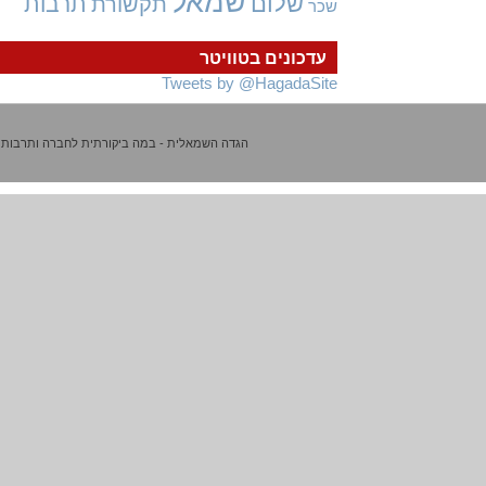
שמאל
שלום
תרבות
תקשורת
שכר
עדכונים בטוויטר
Tweets by @HagadaSite
הגדה השמאלית - במה ביקורתית לחברה ותרבות