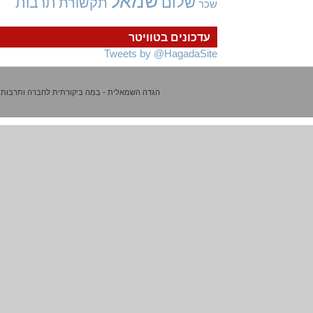
שמאל
שלום
תרבות
תקשורת
שכר
עדכונים בטוויטר
Tweets by @HagadaSite
הגדה השמאלית - במה ביקורתית לחברה ותרבות