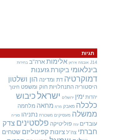
תגיות
אלימות
ארה"ב
J14
אובמה
בחירות
איראן
בינלאומי
גזענות
ביקורת
דמוקרטיה
הון ושלטון
דת ומדינה
היסטוריה
התנחלויות
חוק ומשפט
חינוך
ישראל
כיבוש
ימין
יהדות
ירושלים
כלכלה
מחאה
מלחמה
מאבק
מו"מ
ממשלה
נתניהו
מעסיקים
משכורת
סוריה
פלסטינים
צדק
עובדים
פוליטיקה
עזה
חברתי
קפיטליזם
ציונות
שטחים
צה"ל