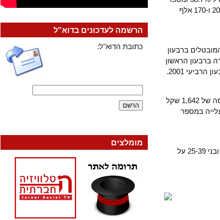
המובטלים הסתכם בכ-315 אלף איש, לעומת 285 אלף מובטלים ברבעון הרביעי 2001 ו-170 אלף
הרשמה לעדכונים בדוא"ל
כתובת הדוא"ל:
טלים ברבעון
עת עמדה ברבעון הראשון
אחוז המועסקים שנמצאים מתחת לקו העוני עומד על 54.2%. קו העוני מוגדר כהכנסה של 1,642 שקל
בעון הראשון 2002 נרשמה עלייה במספר
מומלצים
מתוך כוח העבודה עומד שיעור אבטלה של בני 15-19 על 44%, בני 20-24 על 38%, ובני 25-39 על