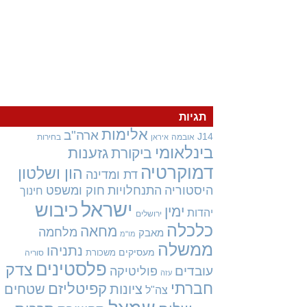
תגיות
אלימות
ארה"ב
J14
אובמה
בחירות
איראן
בינלאומי
גזענות
ביקורת
דמוקרטיה
הון ושלטון
דת ומדינה
היסטוריה
התנחלויות
חוק ומשפט
חינוך
ישראל
כיבוש
ימין
יהדות
ירושלים
כלכלה
מחאה
מלחמה
מאבק
מו"מ
ממשלה
נתניהו
מעסיקים
משכורת
סוריה
פלסטינים
צדק
עובדים
פוליטיקה
עזה
חברתי
קפיטליזם
ציונות
שטחים
צה"ל