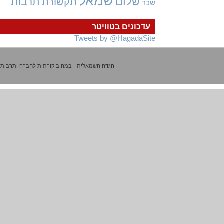
שמאל
שלום
תרבות
תקשורת
שכר
עדכונים בטוויטר
Tweets by @HagadaSite
הגדה השמאלית - במה ביקורתית לחברה ותרבות