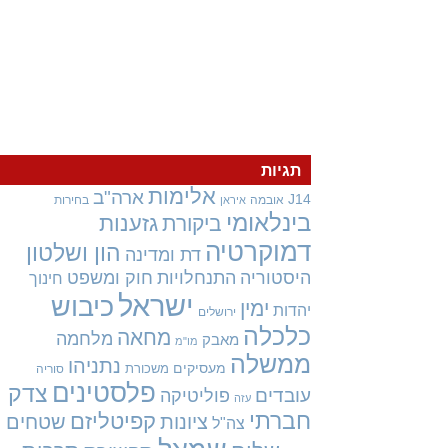
תגיות
אלימות
ארה"ב
J14
אובמה
בחירות
איראן
בינלאומי
גזענות
ביקורת
דמוקרטיה
הון ושלטון
דת ומדינה
היסטוריה
התנחלויות
חוק ומשפט
חינוך
ישראל
כיבוש
ימין
יהדות
ירושלים
כלכלה
מחאה
מלחמה
מאבק
מו"מ
ממשלה
נתניהו
מעסיקים
משכורת
סוריה
פלסטינים
צדק
עובדים
פוליטיקה
עזה
חברתי
קפיטליזם
ציונות
שטחים
צה"ל