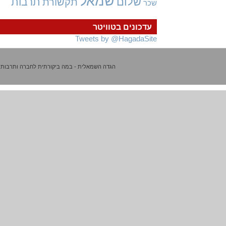
שמאל
שלום
תרבות
תקשורת
שכר
עדכונים בטוויטר
Tweets by @HagadaSite
הגדה השמאלית - במה ביקורתית לחברה ותרבות