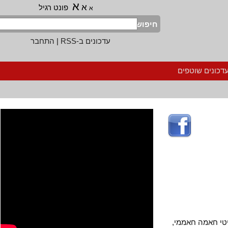
א
א
פונט רגיל
א
חיפוש
עדכונים ב-RSS
|
התחבר
נים שוטפים
חאמה חאממי,