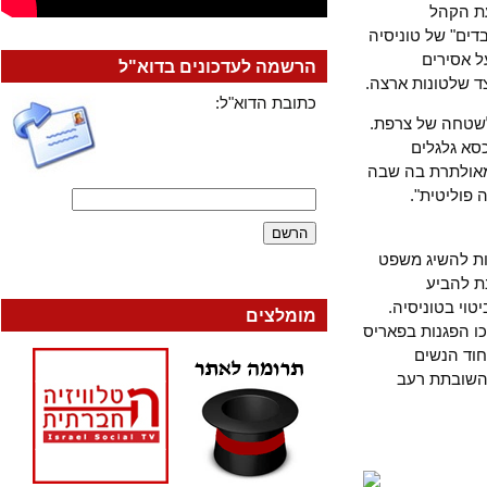
ת דעת הקהל
" של טוניסיה
סירים
הרשמה לעדכונים בדוא"ל
לטונות ארצה.
כתובת הדוא"ל:
טחה של צרפת.
 גלגלים
ולתרת בה שבה
ליטית".
להשיג משפט
הביע
 בטוניסיה.
מומלצים
הפגנות בפאריס
 הנשים
סראווי השובתת רעב