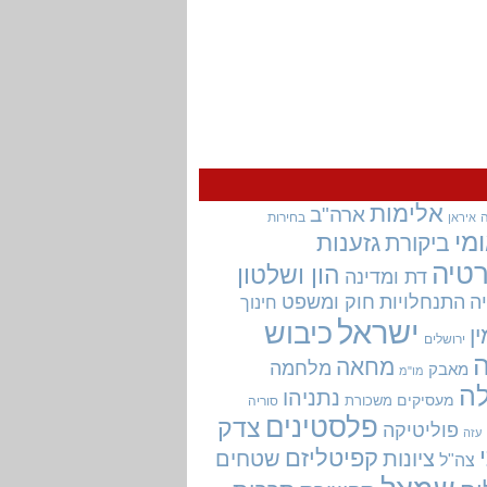
אלימות
ארה"ב
בחירות
איראן
מי
גזענות
ביקורת
טיה
הון ושלטון
דת ומדינה
ה
התנחלויות
חוק ומשפט
חינוך
ישראל
כיבוש
ין
ירושלים
מחאה
מלחמה
מאבק
מו"מ
ה
נתניהו
מעסיקים
משכורת
סוריה
פלסטינים
צדק
פוליטיקה
עזה
קפיטליזם
ציונות
שטחים
צה"ל