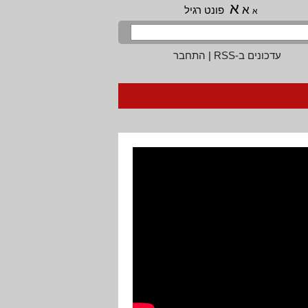
א
א
פונט רגיל
א
עדכונים ב-RSS
|
התחבר