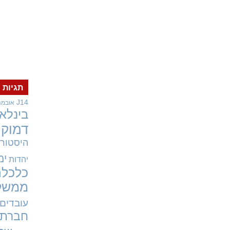
תגיות
J14
אובמה
בינלאו
דמוקר
היסטורי
ימ
יהדות
כלכלה
ממשל
עובדים
חברתי