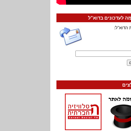
 לעדכונים בדוא"ל
 הדוא"ל:
צים