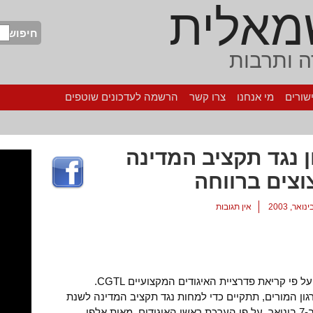
מאלית
חיפוש
 ותרבות
שורים
מי אנחנו
צרו קשר
הרשמה לעדכונים שוטפים
 נגד תקציב המדינה
צים ברווחה
אין תגובות
בשבוע הבא צפויה שביתה כללית בלבנון על פי קריאת פדרציית האיגודים המקצועיים CGTL.
גון המורים, תתקיים כדי למחות נגד תקציב המדינה לשנת
2003 שאמור לקבל את אישור הפרלמנט ב-7 בינואר. על פי הערכת ראשי האיגודים, מאות אלפי