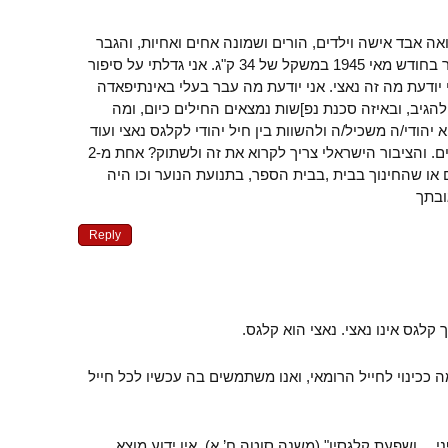
ה אבד אישה וילדים, הורים ושמונה אחים ואחיות, והגבר
המוצק בגובה 1.89 השתחרר בחודש מאי 1945 במשקל של 34 ק"ג. אני גדלתי על סיפור
1941 עד 05.1945. אני יודעת מה זה נאצי. אני יודעת מה עבר בעלי באינתיפאדה
להגיב, ובאיזה סכנת נפ]שות נמצאים החילים כיום, ומה
 יהודי/ה משכיל/ה ולהשוות בין חיל יהודי לקלגס נאצי ועוד
לקבל חיזוקים מיהודים אחרים. והציבור הישראלי צריך לקרוא את זה ולשתוק? אחת מ-2
או שהחינוך בבית ,בבית הספר, בתנועת הנוער וכו היה
ובתך
Reply
 קלגס אינו נאצי. נאצי הוא קלגס.
ככינוי לחייל הרומאי, ואנו משתמשים בה עכשיו לכל חייל
ני… ושפעת קלגסין" (משנה סוטה ח’ א). אין ידוע מוצא