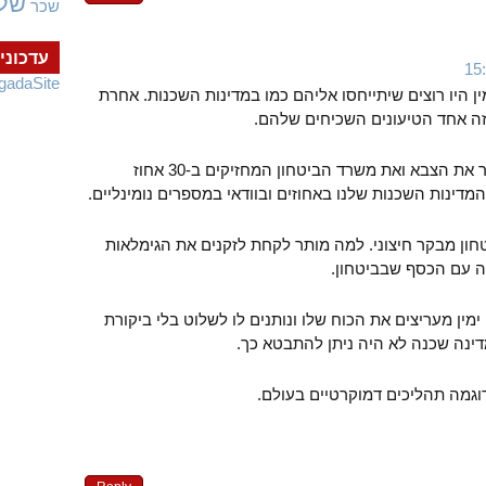
של
שכר
עדכוני
gadaSite
ן היו רוצים שיתייחסו אליהם כמו במדינות השכנות. אחרת
זה אחד הטיעונים השכיחים שלהם.
פה זה לא סוריה ומותר לבקר את הצבא ואת משרד הביטחון המחזיקים ב-30 אחוז
מדינות השכנות שלנו באחוזים ובוודאי במספרים נומינליים.
חון מבקר חיצוני. למה מותר לקחת לזקנים את הגימלאות
רה עם הכסף שבביטחון.
מין מעריצים את הכוח שלו ונותנים לו לשלוט בלי ביקורת
מדינה שכנה לא היה ניתן להתבטא כך.
גמה תהליכים דמוקרטיים בעולם.