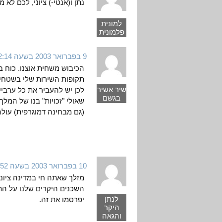
נתן ו(אנטי-) ציוני, לכם ל
למונית
פלמונית
9 בפברואר 2003 בשעה 2:14
הכיבוש משחית אוצנו. כוח ב
תקופות השירות שלי בשטחים
שיר אשיר
לכן יש להעביר את כל ערבי
בגשם
שאולי "זכויות" בנו של המלך
(גם מבחינה דמוגרפית) עולה
10 בפברואר 2003 בשעה 14:52
מזלך שאתה חי במדינה ציוני
השכנים היקרים שלנו על הת
לנתן
יפרסמו את זה.
היקר
והגאה