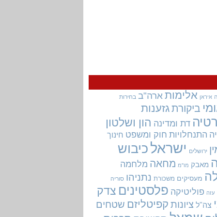
אלימות
ארה"ב
בחירות
איראן
מי
גזענות
ביקורת
טיה
הון ושלטון
דת ומדינה
ה
התנחלויות
חוק ומשפט
חינוך
ישראל
כיבוש
ין
ירושלים
מחאה
מלחמה
מאבק
מו"מ
ה
נתניהו
מעסיקים
משכורת
סוריה
פלסטינים
צדק
פוליטיקה
עזה
קפיטליזם
ציונות
שטחים
צה"ל