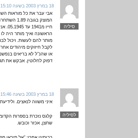
18 במרץ 2003 בשעה 15:10
אבי עבר את כל מוראות השוא
סיליה
חייו מ
הראשונה ואיך מותר היה לו 
מותר להם לעשות. ויכול לבוא
או שהנ"ל לא בריאים בנפשם 
דפוק לחלוטין. אבקש את תג
18 במרץ 2003 בשעה 15:46
איני משווה לנאצים. ולידיעתך
לסיליה
קלגס נזכרת בספרות הקדומה 
שחצן, אכזר וכובש.
רבותינו אמרו: "אל תיראו מפ