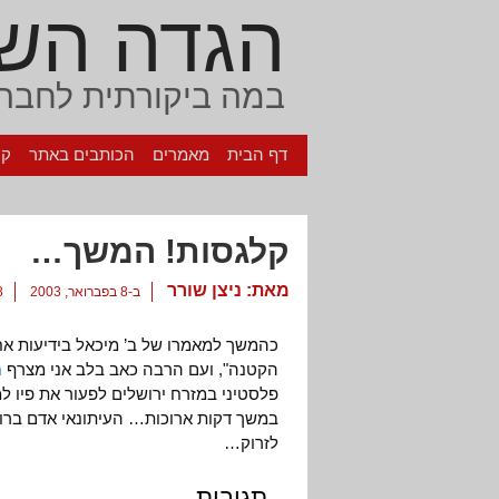
הגדה הש
במה ביקורתית לחברה
דף הבית
מאמרים
הכותבים באתר
קי
קלגסות! המשך…
מאת:
ניצן שורר
ב-8 בפברואר, 2003
18
כהמשך למאמרו של ב’ מיכאל בידיעות אח
הקטנה", ועם הרבה כאב בלב אני מצרף
ת
פלסטיני במזרח ירושלים לפעור את פיו ל
במשך דקות ארוכות… העיתונאי אדם ברוך
לזרוק…
תגובות