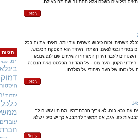
א מתאים מילואים בשכם אלא החתונה שהיתה באילת.
Reply
כלל משחית, וכוח כיבוש משחית עוד יותר. ראיתי את זה בכל
 בסדיר ובמילואים. הפתרון היחיד הוא הפסקת הכיבוש.
תגיות
י השטחים לעבר הירדן המזרחי והשאירם שם לנפשם.או
J14
אובמה
 הירדני הקטן- העריצונון- על המדינה הפלסטינאית הנכונה
בינלאו
 על זכותו של העם היהודי על מולדתו.
דמוקר
Reply
היסטורי
ימ
יהדות
כלכלה
ת עם צבא כזה. לא צריך הרבה דמיון מה היו עושים לך
ממשל
בטאות כזו. אגב, אם תמשיך להתבטא כך יש סיכוי שלא
עובדים
חברתי
Reply