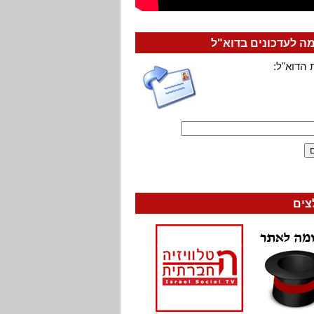
 לעדכונים בדוא"ל
 הדוא"ל:
צים