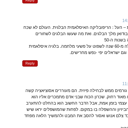
Reply
– העל : הריפובליקה האיסלאמית הבלגית. העולם לא שכח
ודואן מלך הבלגים. ואת מה שעשו הבלגים לשחורים
שנות ה-50
וה-60 אותם צריך כבר למעלה מ-60 שנה לשפוט על פשעי מלחמה. בלגיה איסלאמית
וגם ישראלים יפי -נפש מחרישים.
Reply
 גורמים ממש לבחילה פיזית. הם מעוררים אסוציאציה קשה
מאוד רחוק. שכרון הכוח שבני אדם מתמכרים אליו הוא
 עצמי בזמן אמת, אבל הדבר החשוב הוא בהחלט להתערב
ביזיון וההשפלה בו במקום. לפחות שהמושפלים יראו שיש
בד צלם אנוש ואסור להסב את המבט ולהמשיך הלאה מפחד