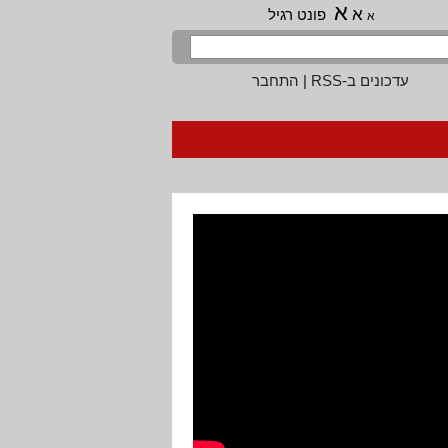
א
א
פונט רגיל
א
עדכונים ב-RSS
|
התחבר