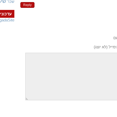
של
שכר
Reply
עדכוני
gadaSite
ם
מייל (לא יוצג)