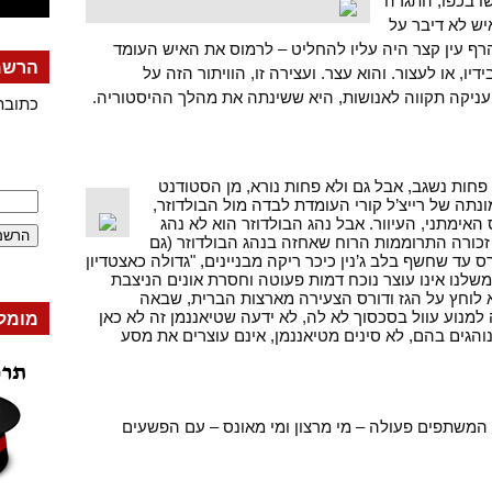
ו בכפו, התגרה
יש לא דיבר על
ף עין קצר היה עליו להחליט – לרמוס את האיש העומד
הרשמה
יו, או לעצור. והוא עצר. ועצירה זו, הוויתור הזה על
ניקה תקווה לאנושות, היא ששינתה את מהלך ההיסטוריה.
כתובת
פחות נשגב, אבל גם ולא פחות נורא, מן הסטודנט
נתה של רייצ’ל קורי העומדת לבדה מול הבולדוזר,
ימתני, העיוור. אבל נהג הבולדוזר הוא לא נהג
 זכורה התרוממות הרוח שאחזה בנהג הבולדוזר (גם
עד שחשף בלב ג’נין כיכר ריקה מבניינים, "גדולה כאצטדיון
משלנו אינו עוצר נוכח דמות פעוטה וחסרת אונים הניצבת
א לוחץ על הגז ודורס הצעירה מארצות הברית, שבאה
נוע עוול בסכסוך לא לה, לא ידעה שטיאננמן זה לא כאן
מומל
נוהגים בהם, לא סינים מטיאננמן, אינם עוצרים את מסע
ו, המשתפים פעולה – מי מרצון ומי מאונס – עם הפשעים