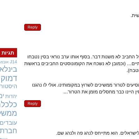
ית.
Reply
תגיות
החביב לא משנות דבר. בסוף אותו ערב נוראי בסין נטבחו
J14
אובמה
הסתיים… (וכמובן לא נשכח את הקומונוסטים החביבים בראשות
בינלאו
טבח).
דמוקר
סיעים לטרור ממשיכים לשרוץ במקומותינו. אולי לו נהגנו
היסטורי
ן היינו כבר מחסלים מזמן את הטרור…
ימ
יהדות
כלכלה
Reply
ממשל
עובדים
חברתי
ישראלים. הוא מתייחס לנהג פה ולנהג שם.