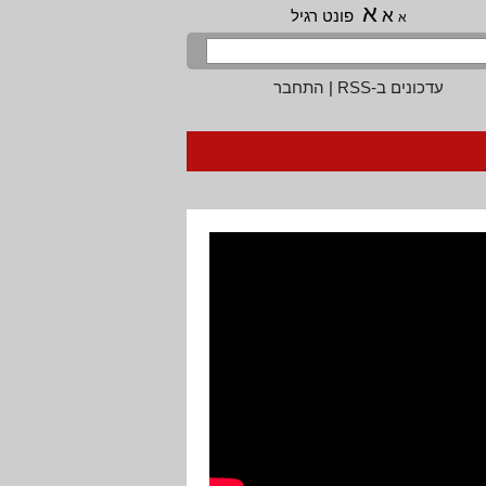
א
א
פונט רגיל
א
עדכונים ב-RSS
|
התחבר