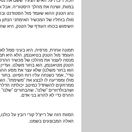
הכול דיברו על האיש הצעיר ששם את נפש
במוות, ושינה את מהלך היסטוריה. אבל א
נהג הטנק ההוא שעמד מול הסטודנט ובהר
מולו בזחליו של המכשיר האימתני הנתון ביד
השימוש בכוחו העודף של הטנק, היא שהע
תמונה אחרת, מרפיח, היא בעיני סמל לא 
העומד מול הטנק בטיאננמן. הלא היא תמו
מנסה לעצור את מהלכו של מכשיר ההרס הא
הטנק מטיאננמן, הוא בחור משלנו. ועדיין
הוא בחור משלנו) שלא עצר את מסע ההרס 
טדי", אמר כשנחה עליו רוח הפיוט. בחור 
מולו ומפריעה לו לבצע את "משימתו". הו
ממרחקים להשתדל כמיטב יכולתה הדלה למ
ושהבולדוזרים "שלנו", שהבחורים "שלנו" 
ההרס כדי לא להרוג בני אדם.
המוות הזה של רייצ’ל קורי רובץ על כולנ
האלה המבוצעים בשמנו.