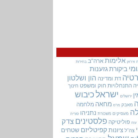
אלימות
ארה"ב
בחירות
איראן
מי
גזענות
ביקורת
טיה
הון ושלטון
דת ומדינה
ה
התנחלויות
חוק ומשפט
חינוך
ישראל
כיבוש
ין
ירושלים
מחאה
מלחמה
מאבק
מו"מ
ה
נתניהו
מעסיקים
משכורת
סוריה
פלסטינים
צדק
פוליטיקה
עזה
קפיטליזם
ציונות
שטחים
צה"ל