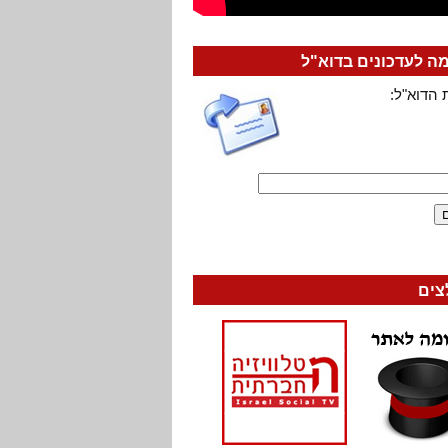
 לעדכונים בדוא"ל
 הדוא"ל:
צים