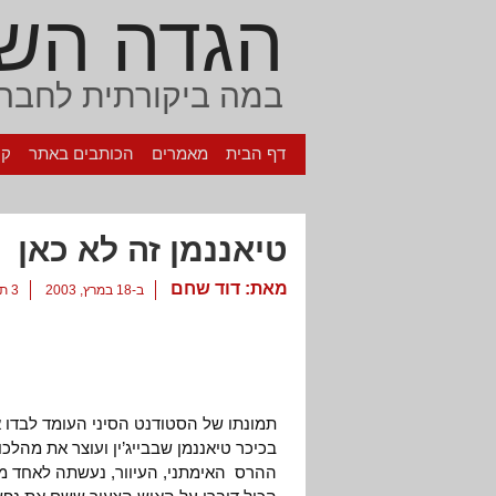
הגדה הש
במה ביקורתית לחברה
דף הבית
מאמרים
הכותבים באתר
קי
טיאננמן זה לא כאן
מאת:
דוד שחם
ב-18 במרץ, 2003
3 תגובות
תמונתו של הסטודנט הסיני העומד לבדו 
בכיכר טיאננמן שבבייג’ין ועוצר את מהלכ
ההרס האימתני, העיוור, נעשתה לאחד מ