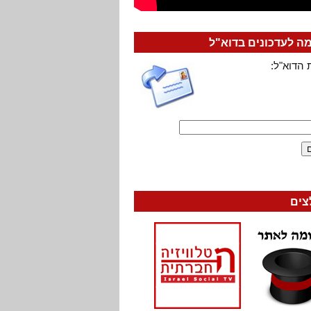
 לעדכונים בדוא"ל
 הדוא"ל:
צים