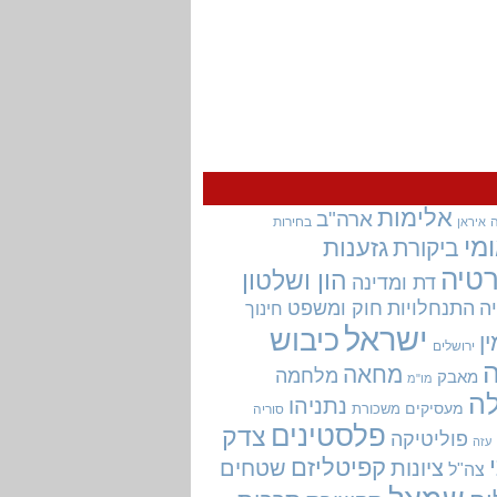
אלימות
ארה"ב
בחירות
איראן
מי
גזענות
ביקורת
טיה
הון ושלטון
דת ומדינה
ה
התנחלויות
חוק ומשפט
חינוך
ישראל
כיבוש
ין
ירושלים
מחאה
מלחמה
מאבק
מו"מ
ה
נתניהו
מעסיקים
משכורת
סוריה
פלסטינים
צדק
פוליטיקה
עזה
קפיטליזם
ציונות
שטחים
צה"ל