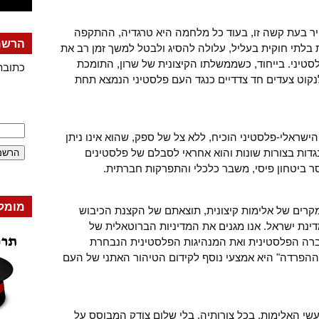
יר בעת קשה זו, בעוד כל מלחמה היא טרגדיה, ההתקפה
הרשמה
בלתי חוקית בעליל, עלולה להסיג ולבטל למשך זמן רב את
פלסטיני. בייחוד, כשממשלתו הקיצונית של שרון, התומכת
כתובת
קוט צעדים חד צדדיים כנגד העם פלסטיני הנמצא תחת
ישראלי-פלסטיני הוכיח, ללא צל של ספק, שהוא אינו ניתן
גדות בצורות שונות והוא אחראי לסבלם של פלסטינים
סר ביטחון פיסי, משבר כלכלי והתפרקות חברתית.
מומל
קרים של אלימות קיצונית, תוצאתם של הקצנת הכיבוש
ינת ישראל. אנו מגנים את המדיניות הברוטאלית של
ה הפלסטינית ואת המנהיגות הפלסטינית הנבחרת
הפרדה" היא אמצעי נוסף לקידום הטיהור האתני של העם
שי האלימות, בכל צורותיה, בלי שלום צודק המבוסס על