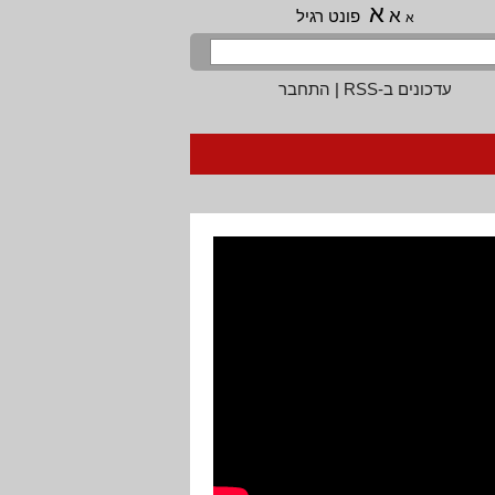
א
א
פונט רגיל
א
עדכונים ב-RSS
|
התחבר