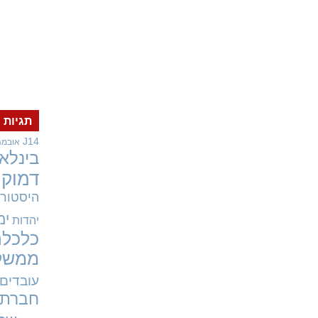
תגיות
J14
אובמה
בינלאו
דמוקר
היסטורי
ימ
יהדות
כלכלה
ממשל
עובדים
חברתי