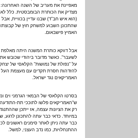
מאפיינת את מעריב של השנה האחרונה: "ע
מצדיק את הכותרת הבומבסטית. כלל לא יד
(הוא איש חב"ד) שבנו עדיין בכוויית, אבל
שהתכונן השבוע למשחק חוץ של קבוצתו ה
האמיץ פישבאום.
אבל דווקא כותרת המשנה היתה מאלפת במ
לשעבר". כאשר מדובר ביהודי שכובש את עי
על "נפולת של נמושות" הקלאסי של יצחק
להזדהות חסרת תקדים עם מעצמת העל היח
האמריקאים נגד ישראל.
ש"האמריקאים פלשו לתוככי תת-התודעה ש
רק את הציונות עצמה, אז ייתכן שההתנג
במיוחד. כדאי כבר עתה להתכונן לרגע, שב
כבר עתה ניתן לאתר סימנים ראשונים לכך
ההתנחלויות, כמו נדב העצני, למשל.