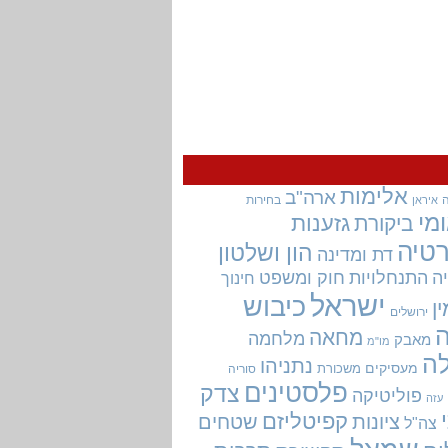
אלימות
ארה"ב
בחירות
איראן
מי
גזענות
ביקורת
טיה
הון ושלטון
דת ומדינה
ה
התנחלויות
חוק ומשפט
חינוך
ישראל
כיבוש
ין
ירושלים
מחאה
מלחמה
מאבק
מו"מ
ה
נתניהו
מעסיקים
משכורת
סוריה
פלסטינים
צדק
פוליטיקה
עזה
קפיטליזם
ציונות
שטחים
צה"ל