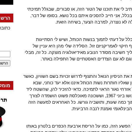
יב לי את תוכנו של הטור הזה, או סבורים, שבגלל תמיכתי
לל, אני חייב להסכים איתם בכל נושא. בסופו של דבר,
הרשמה
לה לא נוצרה, למרבה הצער, בשיחה הזאת.
כתובת
לל על דעתי לתמוך בנשות הכותל, ושיש לי הסתייגות
ף חיקוי לאמריקניזם זול. הסלידה שלי מהן היא עניין של
יך חשיבה מסודר הנובע מאידיאולוגיה מוצקה. כל זה, מבלי
 וגם לא עם הצדדים האסטתיים של התפילה באתר.
 את הניסיון הנואל והחצוף לדרוש זכויות בשם השוויון, כאשר
שאליו חותרות נשות הכותל איננו אלא יעד כוחני, שבא
מומל
זרחי נאור הראוי לתמיכה. כדאי להזכיר להן, שהשטח ליד
הכותל הוכשר על ידי הצבא מיד אחרי כיבושו ביוני 1967, וששכונה מאוכלסת פשוט הושמדה לצורך
ך כמה שעות, ותושביה גורשו. כל האחראים למעשה הזה
ינלאומי ואמנת ז’נבה הרביעית.
ל הפשע הזה, כמו על הריסת ארבעת הכפרים בלטרון באותו