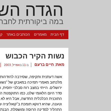
הגדה הש
במה ביקורתית לחברה
דף הבית
מאמרים
הכותבים באתר
קי
נשות הקיר הכבוש
מאת:
חיים ברעם
ב-11 באפריל, 2003
אשה דעתנית ותקיפה, שסירבה להזדהות 
מלכתוב מאמרי תמיכה במאבקן של "נשות
ירושלים. הייתי במצב רוח סבלני יחסית, 
סדר היום הלאומי שלנו, כמו התוקפנות 
התוכנית הכלכלית החדשה, אבל היא לא
וטענה, שהיא דווקא תומכת ב"קואליציה 
התהליך למדינה הרוסה ומושפלת. הבנתי,