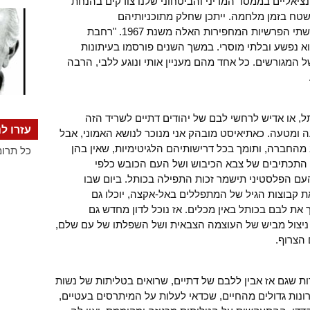
ציאליים בממסד המדיני והביטחוני שלנו צודקים בהנחת
שטח בזמן מלחמה. ייתכן שחלק מתוכניותיהם
הטרנספריסטיות שואבות השראה וכוח משתי הפרשיות המחפירות האלה משנת 1967. "רחבת
א נפשע ובלתי מוסרי. במשך השנים פורסמו בעיתונות
 המגורשים. כל אחד מהם מעניין אותי ונוגע ללבי, הרבה
ל, או אדיש לרחשי לבם של יהודים דתיים לשריד הזה
עזרו לנ
 ומטעה. כאתיאיסט מובהק אני מנוכר לנושא האמוני, אבל
מהחברה, ותומך בכל דרישותיהם הלגיטימיות, שאין בהן
כל תרומ
ת התכתיבים של צבא הכיבוש ושל העם הכובש כלפי
ם הפלסטיני תישמר זכות התפילה בכותל. ביום שבו
ת קבוצות הגיל של המתפללים באל-אקצה, יוכלו גם
 את לבם בכותל באין מכלים. אז נוכל לדון מחדש גם
 ניצול מביש של העוצמה הצבאית ושל השפלתו של עם שלם,
 הצרוף.
ודות שגם אז אבין ללבם של דתיים, שרואים בטליתות של נשות
רונות גדולים מהחיים, שכדאי לעלות על המיתרסים בעטיים,