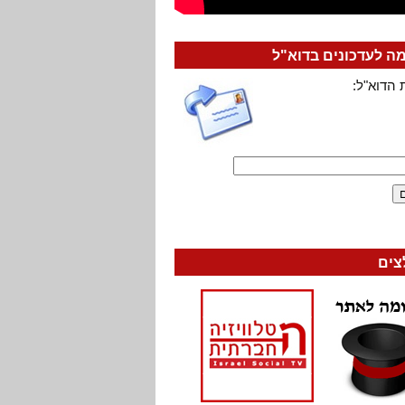
 לעדכונים בדוא"ל
 הדוא"ל:
צים