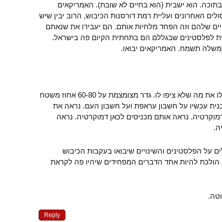
תוכה. הוא ישבית (הוא בחיים לא שובת). האמריקאים
סולים האחרונים ועליית רמת דורסנות הכיבוש, הרוב יבין שיש
ים שלהם וזה הפחד מלחיות אותם. הם יעבירו את שנאתם
ית לפלסטינים שבגללם הם בתחתית הקיום פה בישראל.
ממשלה תשמח. האמריקאים יבואו.
אני חושב שהפלסטינים יקבלו את מה שלא ציפו לו. גדר מצומצמת על 60-80 אחוז משטח
 חזקה נבנית עכשיו על חשבון עראפת ועל חשבון העם. נראה את
וקרטיה. נראה אותם מכניסים לכאן דמוקרטיה. נראה
ה.
ם על הפלסטינים והשינויים שיבואו בעקבות הכיבוש
 הולכת להיות אחד הדברים המפחידים שיהיו פה לקראת
טה.
Reply