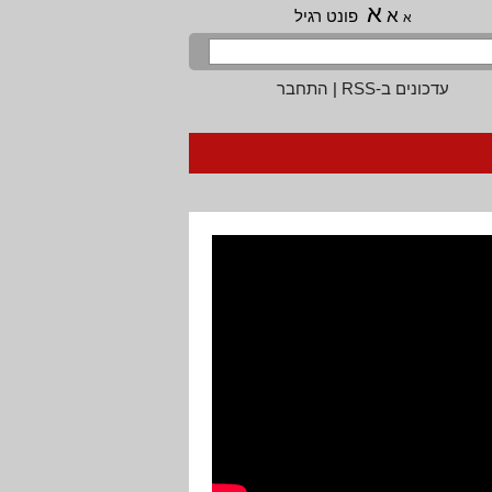
א
א
פונט רגיל
א
עדכונים ב-RSS
|
התחבר