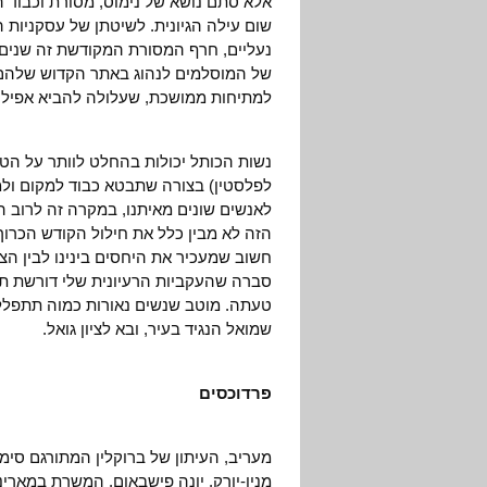
אלא סתם נושא של נימוס, מסורת וכבוד ה
שום עילה הגיונית. לשיטתן של עסקניות ה
נעליים, חרף המסורת המקודשת זה שנים. א
של המוסלמים לנהוג באתר הקדוש שלהם לפ
למתיחות ממושכת, שעלולה להביא אפילו 
נשות הכותל יכולות בהחלט לוותר על הט
לפלסטין) בצורה שתבטא כבוד למקום ולמ
לאנשים שונים מאיתנו, במקרה זה לרוב ה
הזה לא מבין כלל את חילול הקודש הכרוך
חשוב שמעכיר את היחסים בינינו לבין הצ
סברה שהעקביות הרעיונית שלי דורשת ת
טעתה. מוטב שנשים נאורות כמוה תתפלל
שמואל הנגיד בעיר, ובא לציון גואל.
פרדוכסים
מעריב, העיתון של ברוקלין המתורגם סימ
מניו-יורק, יונה פישבאום, המשרת במארי