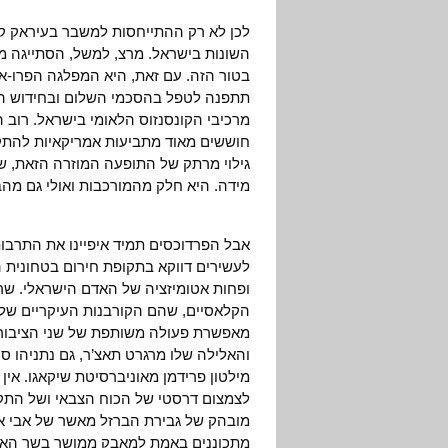
לכן לא רק ההתייחסות למשבר בעיראק קו
השונות בישראל. מרצ, למשל, הסתייגה מ
בטור הזה. עם זאת, היא המפלגה הפרו-אמ
תתפנה לטפל בהסכמי השלום ובחידוש הת
מרכיבי הקונסנזוס הלאומי בישראל. רוב 
חוששים מאוד מתביעות אמריקאיות להתקד
גילוי מרתק של התופעה המוזרה הזאת, של
מידה. היא חלק מהמורכבות ואולי גם מהב
אבל הפרדוכסים תמיד איפיינו את התרבות 
לעשירים דווקא בתקופת חירום בטחונית ה
ופחות אטומיזציה של האדם הישראלי. שר
הקלאסיים, שהם הקורבנות העיקריים של 
מאפשרת פעולה משותפת של שני הציבורי
והאלילה שלו מרגרט תאצ’ר, גם נתניהו 
מילטון פרידמן מאוניברסיטת שיקאגו. אין
לצמצום דרסטי של הכוח הצבאי ושל התקצי
מובהק של גבירת הברזל מאשר של אבי א
מתכוננים באמת למאבק ממושך בשר האוצ