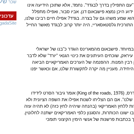
של
שכר
ם התפילין בדרך לבגדד". נחמד, אלא שתוכן הידיעה אינו
וע היכן נמצא פישבאום דנן. אביו סבור, ואפילו מתפלל
עדכוני
 הוא שמע משהו גם על בצרה. בגדד? אפילו חיים רביבו שלנו,
gadaSite
תורכית גלסטאסאריי, היה יותר קרוב לבגדד מאשר החייל
יוחד. פישבאום מהמארינס הוגדר כ"בנו של ישראלי
ראק, שוכחים העיתונים את כינוי הגנאי "יורד" שלא לדבר
 רבין המנוח. ההפנמה של הערכים האמריקאיים הביאה
ידה. מעניין מה יקרה לתקשורת שלנו, אם וכאשר יפנו
בסרטו הקלאסי של הבמאי הגרמני וים ונדרס, (King of the roads, 1976) אומר גיבור הסרט לידידו
לנו". אם הם הצליחו לשנות אפילו את השפה הציונית ולא
דות ללחץ האמריקאי (בהנחה שיהיה לחץ כזה) לא תהיה עזה
ו ישונו הכותרות, והסגנון כלפי האמריקאים ישתנה לחלוטין.
 בכתבות פרשנות של אנשי הימין הקיצוני תומכי