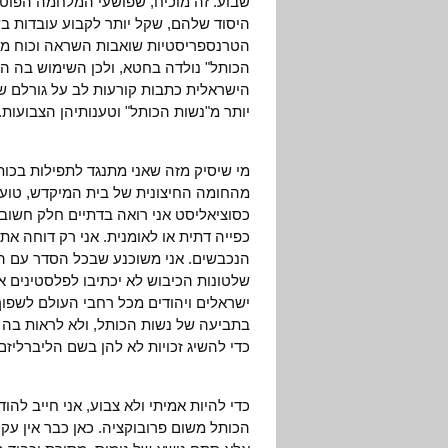
שבוע. זה מוכיח, שפושעי המלחמה הפוטנ
היסוד שלהם, שקל יותר לקבוע עובדות ב
הכותל" נולדה בחטא, ולכן השימוש בה הו
הישראלית כתבות קורעות לב על גורלם של
יותר מ"נשות הכותל" וטענותיהן הצבועות.
מי שיסיק מזה שאני מתנגד לתפילות בכות
מהחומה החיצונית של בית המיקדש, טועה
כסוציאליסט אני רואה בדתיים חלק חשוב 
כפייה דתית או לאומנית. אני רק דוחה א
הנכבשים. אני משוכנע שבכל הסדר עם הע
שלטונות הכיבוש לא יכתיבו לפלסטינים א
ישראלים ויהודים מכל רחבי העולם לשפוך
בתביעה של נשות הכותל, ולא לראות בה
כדי להשיג זכויות לא להן בשם הליברליזם
כדי להיות אמיתי ולא צבוע, אני חייב לה
הכותל משום פרובוקציה. כאן כבר אין עק