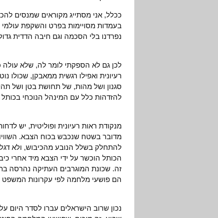
ככלל, אני מסתייג מקוראים שמנסים להכת
בעמדות מסויימות בפרט והשקפת עולמי בכ
נפרדנו בלי הסכמה וגם חיבה הדדית גדו
לכן גם לא הספקתי לומר לה, שלא עולה כ
רעיונית ואפילו רגשית ממאבקן, שכולו נוט
סגנון ושל מהות, של תחושת בטן ושל תהל
להזדהות כלל עם המינהל הנוכחי בכותל
מנקודת ראות רעיונית ופוליטית, יש לדחות
מדובר בשטח שנכבש בכוח הצבא. השוויון 
להתחלק בשלל הנובע מהכיבוש, ולא דגל א
זה. שכונת המוגרבים העתיקה נהרסה בתו
הם פושעי מלחמה לפי עקרונות המשפט הב
נכון שרוב הישראלים עברו לסדר היום ע