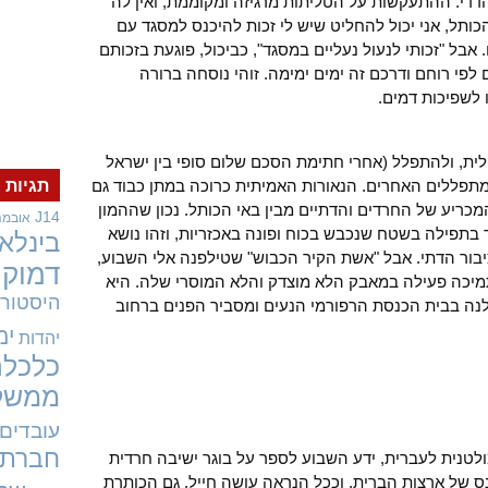
דדי. ההתעקשות על הטליתות מרגיזה ומקוממת, ואין לה
כותל, אני יכול להחליט שיש לי זכות להיכנס למסגד עם
בל "זכותי לנעול נעליים במסגד", כביכול, פוגעת בזכותם
י רוחם ודרכם זה ימים ימימה. זוהי נוסחה ברורה
לשפיכות דמים.
לית, ולהתפלל (אחרי חתימת הסכם שלום סופי בין ישראל
תפללים האחרים. הנאורות האמיתית כרוכה במתן כבוד גם
תגיות
מכריע של החרדים והדתיים מבין באי הכותל. נכון שההמון
J14
אובמה
 בתפילה בשטח שנכבש בכוח ופונה באכזריות, וזהו נושא
בינלאו
יבור הדתי. אבל "אשת הקיר הכבוש" שטילפנה אלי השבוע,
דמוקר
מיכה פעילה במאבק הלא מוצדק והלא המוסרי שלה. היא
היסטורי
נה בבית הכנסת הרפורמי הנעים ומסביר הפנים ברחוב
ימ
יהדות
כלכלה
ממשל
עובדים
חברתי
ולטנית לעברית, ידע השבוע לספר על בוגר ישיבה חרדית
נס של ארצות הברית, וככל הנראה עושה חייל. גם הכותרת