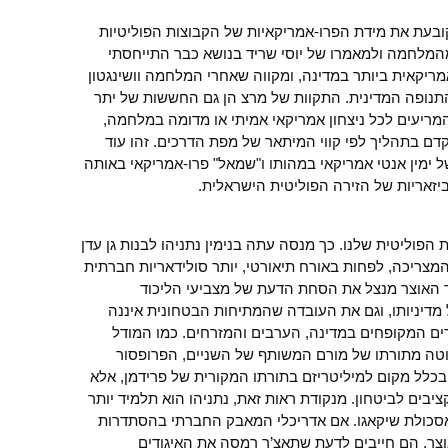
בעת את מידת הפרו-אמריקאיות של הקבוצות הפוליטיות
המלחמה ולמאמרו של יוסי שריד בנושא כבר התייחסתי
ריקאית ביותר במדינה, ומקווה שאחרי המלחמה וושינגטון
נופה המדינית. התקוות של מרצ הן גם החששות של יתר
המריעים לכל ניצחון אמריקאי אמיתי או מדומה במלחמה,
ם בתהליך לפי קווי המיתאר של מפת הדרכים. זהו עוד
 ימין אנטי אמריקאי במהותו ו"שמאל" פרו-אמריקאי באותה
יזאריות של הזירה הפוליטית הישראלית.
הפוליטית שלנו. כך מנסה עתה בנימין נתניהו לבנות גן עדן
מצריכה, לפחות באורח תיאורטי, יותר סולידאריות חברתית
 האוצר מנצל את הסחת הדעת של מצביעי הליכוד
מדיניותו, וגם את העובדה שהמתיחות הבטחונית איננה
ם המקופחים במדינה, הערבים והמזרחים. כמו המודל
סוטה מתורתו של מורם המשותף של השניים, הפרופסור
 בכלל מקום למיליטריזם בתורתו המקורית של פרידמן, אלא
בים לביטחון. מנקודת ראות זאת, נתניהו הוא תלמיד יותר
סכולת שיקאגו. אם אדריכלי המאבק החברתי בהסתדרות
ר, הם חייבים לדעת שתאצ’ר רמסה את האיגודים