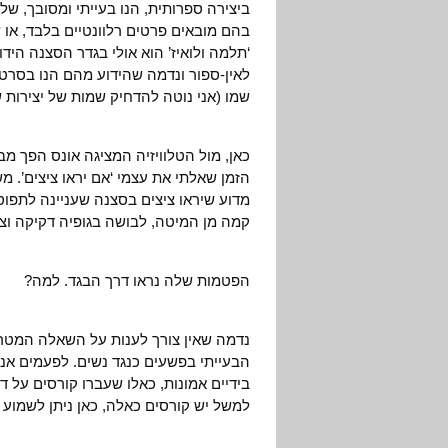
ביצירה ספרותית, הנו בעייתי ומסובך, של
בהם מובאים פרטים רלוונטיים בלבד, או
‘תלמה ולואיז’ הוא אולי בגדר הסצנה הי
לאין-ספור ונדמה שהידוע מהם הנו בסרט 
שמו (אני נוטה להדחיק שמות של יצירות 
כאן, מול הטלוויזיה המציגה אונס הפך 
הזמן שאלתי את עצמי ‘אם יראו ציצים’. מש
מדוע שיראו ציצים בסצנה שעניינה לתפ
קמה מן המיטה, לבושה בגופיה דקיקה וצ
הפטמות שלה נראו דרך הבגד. למה?
נדמה שאין צורך לענות על השאלה המטר
הבעייתי בפשעים כנגד נשים. לפעמים אני
בידיים אמונות, כאלו שעברו קורסים על דפ
למשל יש קורסים כאלה, כאן ניתן לשמוע