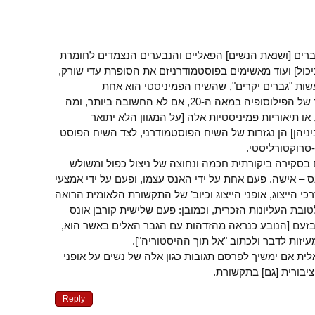
רים [ושנאת הנשים] הפאליים והנבערים הנצמדים לחומרת
ול] ועוד מאשימים בפוסטמודרניזם את הסופרת עדי שורק,
שות "גברים יקרים", שהשיח הפמיניסטי הוא אחת
מהמהפכות החשובות ביותר של הפילוסופיה במאה ה-20, אם לא החשובה ביותר, ומה
ו תיאוריות פמיניסטיות אלה [על המגוון הלא יתואר
ניהן] הן נגזרות של השיח הפוסטמודרני, לצד השיח הפוסט
סרוקטורליסטי.
 בסקירה ביקורתית חכמה ונחוצה של ניצול כפול ומשולש
נס – אישה. פעם אחת על ידי האנס עצמו, ופעם על ידי אמצעי
רכי הייצוג, אופני הייצוג וכיוב’ של התקשורת הלאומית הרואה
בת העליונות הזכרית, וכמובן: פעם שלישית קורבן אונס
בזעם [הנובע כנראה מהזדהות עם הגבר האלים באשר הוא,
יזות לדבר ולכתוב "אל תוך ההיסטוריה"].
ת אם ימשיך לפרסם תגובות כגון אלה של נשים על אופני
יבורית [גם] בתקשורת.
Reply