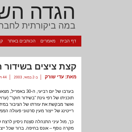
הגדה הש
במה ביקורתית לחברה
דף הבית
מאמרים
הכותבים באתר
קי
קצת ציצים בשידור ח
מאת:
עדי שורק
ב-2 במאי, 2003
44 תגובות
בערבו של יום רביעי
ואשר מבקשת את עזרתו של הציבור במיד
רייטינג של ייצור מעין סרטוני פעולה המ
כך, מול עיני התנהלה סצנת ניסיון לרצח
מקרה נוסף – אונס בחיפה. ברור שכל ייצו