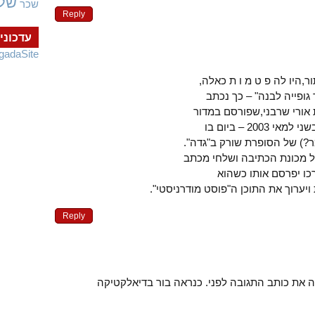
של
שכר
Reply
עדכוני
gadaSite
,היו לה פ ט מ ו ת כאלה,
גופייה לבנה" – כך נכתב
 אורי שרבני,שפורסם במדור
200 – ביום בו
?) של הסופרת שורק ב"גדה".
ל מכונת הכתיבה ושלחי מכתב
כו יפרסם אותו כשהוא
יערוך את התוכן ה"פוסט מודרניסטי".
Reply
ה את כותב התגובה לפני. כנראה בור בדיאלקטיקה