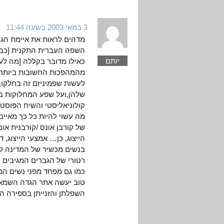
3 במאי 2003 בשעה 11:44
מדהים לראות את איימת הגב
השפה העברית התקנית [כביכ
יותם
כאילו מדובר בקללה [מה לע
לעשות שפמיניזם זה בחלקו, א
שלהן,ועל שפע המחלוקות בי
קולוניאליסטי והשיח הפוסט-
מה עשוי להיות כל כך מאיים
של קורבן אונס /קורבנית או
הייצוג, כן… אמצעי הייצוג, ד
בנשים מכשיר של המדינה לטו
רטורי של הגברים המגיבים 
כמו גם מפחד מפני נשים המע
טוב יעשה אתר הגדה השמאלי
השפלתן והזנייתן בספירה הצ