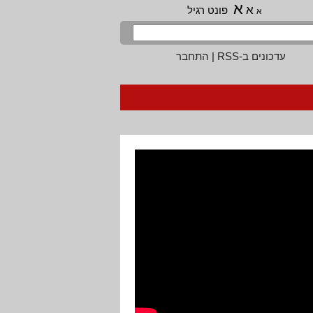
א
א
פונט רגיל
א
עדכונים ב-RSS
|
התחבר