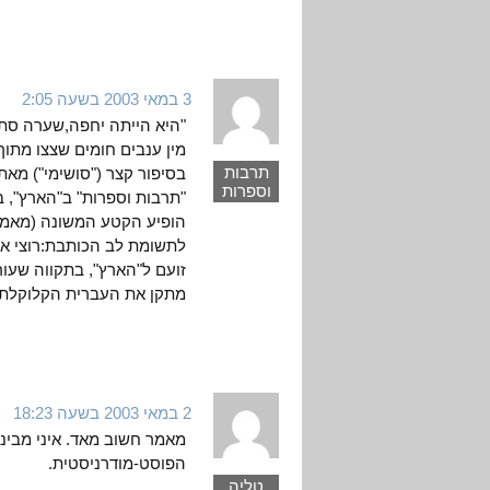
3 במאי 2003 בשעה 2:05
"היא הייתה יחפה,שערה סתור
מין ענבים חומים שצצו מתוך 
תרבות
בסיפור קצר ("סושימי") מאת
וספרות
"תרבות וספרות" ב"הארץ", בשני למאי 3
הופיע הקטע המשונה (מאמר
לתשומת לב הכותבת:רוצי א
זועם ל"הארץ", בתקווה שעור
מתקן את העברית הקלוקלת ו
2 במאי 2003 בשעה 18:23
מאמר חשוב מאד. איני מבינ
הפוסט-מודרניסטית.
טליה