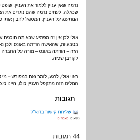
נדמה שאין עניין ללמוד את העניין. שופטים
שכאלה, לעתים נדמה שהם נוגדים את האג’
המתענג על העניין, המסוגל להבין אותו כ
אולי לכן אין זה מפתיע שבאותה תוכנית ש
בטבעיות, שהאישה הודתה באונס ולכן נ
הזה – הודתה באונס – מורה על החברה 
לקורבן שכזה.
ראוי אולי, לרגע, לומר זאת במפורש – מי
המלים הזה מתקפל העניין כולו, היינו כ
תגובות
שליחת קישור בדוא"ל
נושאים:
מאמרים
44 תגובות