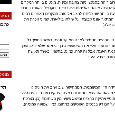
רוב לוקה בסנסציוניות צהובה ומינית. מעטים ביותר המקרים
 שהסצנה מוצגת כאלימות ולא כסצנה ‘סקסית’. האונס בסרט
דועה ביותר שמצליחה להציג אלימות. המקרים האחרים רבים
הרשמה
המתאר אונס קבוצתי על שולחן ביליארד, שאיני זוכרת את
כתובת
שכאלה).
מבטי מבהייה סתמית למבט ממוקד וזהיר, כאשר במשך כל
הו החשיד עליי את הסיטואציה. בן זוגי אמר שלא יראו, ואכן
וס את האנס? אבל זה קרה. כמעט בחשאי, כאשר האישה
מודה בצבע העור.
מומל
ידה הזו, המקוממת, הממחישה שוב ושוב את העיסוק
 מוצאת את עצמי מתחננת כמעט שיפקידו את הייצוגים הללו
וסיי אתיקה בהצגה ובייצוג פשעי מין בעיתונות (כן, בצרפת
 עליהם רק בכנסים העוסקים בתחום, כמין שמועה עמומה).