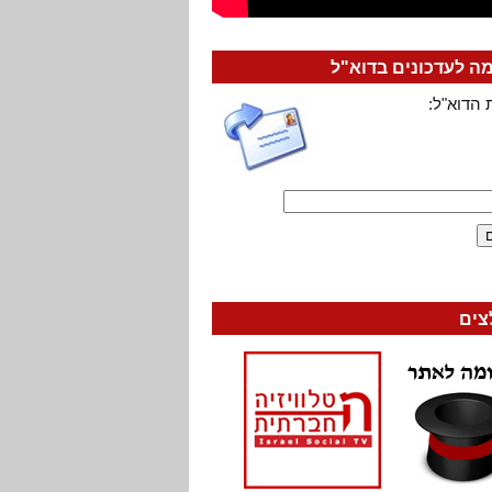
 לעדכונים בדוא"ל
 הדוא"ל:
צים