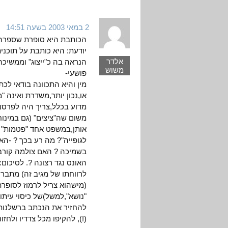
2 במאי 2003 בשעה 14:51
הכותבת היא סופרת שספרה י
יודעת: היא כותבת על תוכני
אלדר
הנראה בה כ"ייצוג" וממשיכה לכ
משוש
פושעי-
מין והיא התכוונה בודאי לכ
או,נכון יותר,משדרת ואינה "
מדוע בכלל,צריך היה לפרסם
משום שה"ציצים" (גם במינו
אותן,במשפט אחד "פטמות" ו
לגופייה"? מה רע בכך ? -ה
בשמיכה ? האם צולמה קורבן
האונס נגד רצונה ?. לסיכום
לרווחתו של מגיב זה) מתברר
(מישהוא צריל לרמוז לסופרת
"נושא",למשל)של כיסוי עיתו
להחזיר את הנכתב ברשלנו
(!), להקיפו מכל צדדיו ולחז