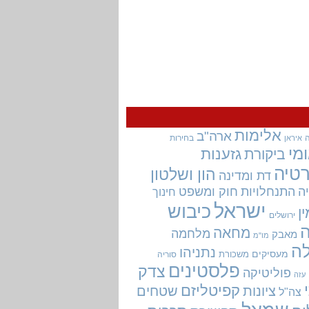
אלימות
ארה"ב
בחירות
איראן
מי
גזענות
ביקורת
טיה
הון ושלטון
דת ומדינה
ה
התנחלויות
חוק ומשפט
חינוך
ישראל
כיבוש
ין
ירושלים
מחאה
מלחמה
מאבק
מו"מ
ה
נתניהו
מעסיקים
משכורת
סוריה
פלסטינים
צדק
פוליטיקה
עזה
קפיטליזם
ציונות
שטחים
צה"ל