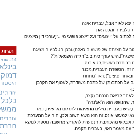
צא לאור אבל, עברית אינה
ת טלביזיה ומכנה את
תוב על "ייצוגים" ועל "ייצוג פושעי מין.."(עורכי דין מייצגים
תוב על הצגתם של פושעים כאלה).ובכן:הטלביזיה מציגה
תגיות
מייצגת"!.היש עורך כיתוב ב"הגדה השמאלית"?.
J14
אובמה
 בכותרת ראשית,קטע כזה –
בינלאו
ח זה, הסופרת העברית,מכנה
דמוקר
באחר "ציצים")נראו "מחחת
אם על הכתב(ת) של כתבה משודרת, לעטוף את הקרבן
היסטורי
-
ימ
יהדות
:לאחר קריאת הנכתב (קצר,
כלכלה
, שהנושא הוא ה"אג’נדה"
ממשל
,שיש בעברית מילים מתאימות לתרגום מלועזית, כמו
נאי למעשי אונס.זה הוא נושא חשוב ולכן, היה על המערכת
עובדים
ת ולבקש מהכותבת הנסערת,להקדיש מחשבה נוספת לנושא
חברתי
ור עם מאמר ראוי, בעברית תקנית.