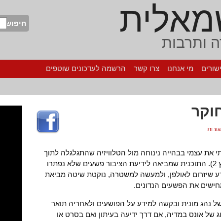
מאלית
חיפוש
 ותרבות
שורים
מי אנחנו
צרו קשר
הרשמה לעדכונים שוטפים
וקר
, ה-30 באפריל, מצאתי את עצמי בבהייה נינוחה מול הטלוויזיה שהתגלגלה לתוך
תוכניתו של רפי גינת "בשידור חוקר" (ערוץ 2). התוכנית שמביאה לידיעת הציבור פשעים שלא נפתרו
ע שיזרום לאולפן, ולמעשה למשטרה, נוקטת שיטה מביאת
מחישים את הפשעים הנדונים.
 של נהג מונית ובקשה למידע על הפושעים ולאחריה תואר
ג של אונס במדיה, אם דרך ידיעה בעיתון ואם בסרט או