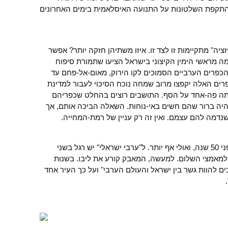
התקפת השלטונות על התנועה האיסלאמית בימים האחרונים
ציה" מתקיימות זו לצד זו. איזו משתיהן חזקה יותר? אפשר
 מראשי הימין הקיצוני בישראל הציעו שתמורת סיפוח
הכפרים הערביים הסמוכים לקו הירוק, מאום-אל-פחם עד
ים האלה יקפצו מרוב שמחה נוכח הסיכוי לעבור למדינת
תה פה-אחד על הסף. התושבים רוצים בהחלט שכפריהם
 היה ברור שהם חשים באי-נוחות. השאלה הביכה אותם, אך
מה להם עצמם. ואין זה רק עניין של רמת-המחייה.
קינתו של זועבי נכונה כיום כפי שהיתה לפני 50 שנה, ואולי אף יותר. ל"ערבי ישראלי" יש רגל בשני
 למאמצי השלום. למעשה, המאבק קורע את ליבו. בשנות
יכים להוות גשר בין ישראל והעולם הערבי" ועל כך העיר אחד