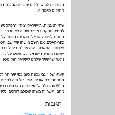
הבחירות לגרש ח"כים ערביים מהכנסת ו
מחזקים מגמה זו.
שתי המגמות: ה"ישראליזציה" ו"הפלסטיניז
להסיק מסקנות מדבר שהיה לא מכבר: כמה
ההתנחלויות לישראל, המדינה תוותר על 
כפר-קאסם. אם חשב מישהו שתושבי הכפר
פלסטין, התאכזב. ההצעה "הנדיבה" נדח
יישארו במדינת ישראל. כשנשאלו על כך,
נראה שהקשר שלהם לישראל חזק מכפי שנד
המחנות. בתיאוריה, הוא יכול היה לתרום
ה-60 אמרו לנו ש"האזרחים הערביים צר
מהם: "גשר זה משהו שכולם דורכים עליו".
תגובות
שליחת קישור בדוא"ל