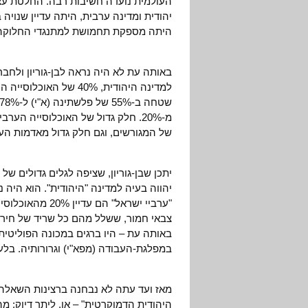
יהודית ומדינה ערבית, היתה עדיין שנויה
היתה מספקת תחמושת למתנגדי החלוקה
באותה עת לא היה נראה לבן-גוריון ולחב
מ-20%. חלק גדול של האוכלוסייה 
של המגורשים, וגם חלק גדול מאדמות הער
יתכן שבן-גוריון, שציפה לגלים גדולים של
"ערביי ישראל" ה
צבאי חמור, ששלל מהם כל שריד של חירו
באותה עת – היו ברגים במכונה הפוליטית 
במפלגת-העבודה (מפא"י) וגרורותיה. בלע
מאז ועד עתה לא נבחנה ברצינות השאלה
היהודית הדמוקרטית" – או, ליתר דיוק: מ