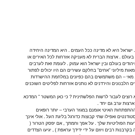
 ישראל היא לא מדינה ככל העמים . היא המדינה היחידה
בעולם . ארצות הברית לא מעניקה אזרחות לכל האירים או
יהודים בעולם ובין ישראל הוא עמוק . לעומת זאת לערבים
אות מיליוני "אחים" בחלקם עשירים הם היו יכולים לפתור
א מאי – הם משתמשים בהם כפיונים במלחמת ההישרדות
 הלבנונים והירדנים לא נותנים אזרחות לפליטים השוכנים
 רוצים לעבור לרשות הפלשתינית ? כי כאן המשטר " המדכא
רצות ערב גם יחד .
תפתחות האיטי אומנם במגזר הערבי – יותר רופאים
טודנטים ואפילו שתי קבוצות כדורגל בליגת העל . אולי אינך
דעות הפוליטיות שלך . על אפך וחמתך , אם יפסק הטרור (
בקרבנות רבים ויוזם על ידי ידידך עראפת ) , יגיעו הצדדים