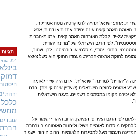
שריות. אחת: ישראל תהייה לדמוקרטיה נוסח אמריקה.
. האומה האמריקאית אינה יחידה אתנית או דתית, אלא
קאית על-ידי קבלת האזרחות האמריקאית. ארצות-הברית
טסטנטית", לפי הדגם הישראלי של "מדינה יהודית
סטנטי, קתולי, יהודי, מוסלמי או בודהיסטי, לבן, שחור,
תגיות
מונים לחוקת ארצות-הברית: מעמדו החוקי הוא כשל צאצאי
J14
אובמה
בינלאו
דמוקר
נה ה"יהודית" למדינה "ישראלית". אדם היה שייך לאומה
היסטורי
בע אמונים לחוקה הישראלית (שעדיין אינה קיימת). הדת
ימ
יהדות
שלא יכירנו מקומו במסמכים רשמיים. בעגה הישראלית,
כלכלה
.
ממשל
ום לפי הדגם האירופי המיושן. הרוב היהודי ישמור על
עובדים
 להקים מוסדות לאומיים משלו וליהנות מאוטונומיה נרחבת
חברתי
. המדינה תעמוד מעל למסגרות הלאומיות. הרוב היהודי ישמור