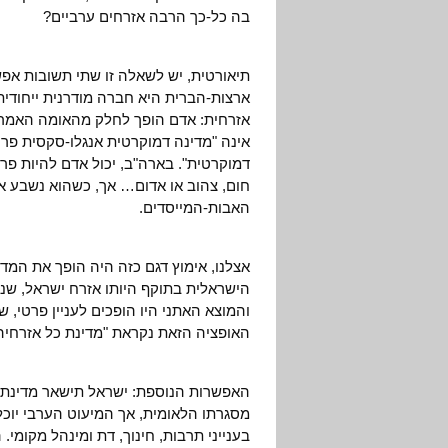
בה כל-כך הרבה אזרחים ערביים?
תיאורטית, יש לשאלה זו שתי תשובות אפ
ארצות-הברית היא חברה מודרנית ייחודית
אזרחית: אדם הופך לחלק מהאומה האמרי
אינה "מדינה דמוקרטית אנגלו-סקסית פרו
דמוקרטית". בארה"ב, יכול אדם להיות פרוט
חום, צהוב או אדום… אך, כשהוא נשבע א
האבות-המייסדים.
אצלנו, אימוץ דגם כזה היה הופך את המדי
הישראלית בתוקף היותו אזרח ישראל, שנש
והמוצא האתני היו הופכים לעניין פרטי, 
האופציה הזאת נקראת "מדינת כל אזרחיה"
האפשרות הנוספת: ישראל תישאר מדינת-לא
מסגרתו הלאומית, אך המיעוט הערבי יוכל
בענייני תרבות, חינוך, דת ומינהל מקומי