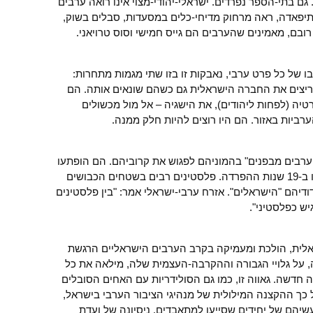
גם בתי-הספר נפרדים. ישראלי-יהודי-מצוי אינו רואה ערבים
נתיפאדה, ראה מרחוק מדיחי-כלים במסעדות, סבלים בשוק,
י רובם, מאמינים שהערבים הם גייס חמישי וסוס טרויאני.
ו של כל פרט ערבי, נאבקות זו בזו שתי מגמות מתחרות:
ריצים את החברה הישראלית גם כשהם שונאים אותה. הם
טיה (לפחות ליהודים), את הישגיה – אל מול מכשולים
רביות באזור. הם היו רוצים להיות חלק ממנה.
הערבים מבפנים" בהמוניהם לפגוש את קרוביהם. הם הופתעו
להיווכח עד כמה גדולים ההבדלים שנוצרו ב-19 שנות ההפרדה. פלסטינים רבים בשטחים הכבושים
דיהם "הישראלים". אזרח ערבי-ישראלי אמר: "בין פלסטינים
יש כפלסטיני".
לית, הולכת ומעמיקה בקרב הערבים הישראליים הרגשת
 על גלויי הגבורה וההקרבה-העצמית שלה, מילאה את כל
 חדשה. גאווה זו, כמו גם הסולידריות עם האחים הסובלים
 כך ההקצנה המילולית של מנהיגי הציבור הערבי בישראל,
ערת באוקטובר 2000 וגם מעשיהם של יחידים שסייעו למתאבדים. ניסיונה של ועדת