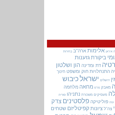
אלימות
ארה"ב
בחירות
איראן
מי
גזענות
ביקורת
טיה
הון ושלטון
דת ומדינה
ה
התנחלויות
חוק ומשפט
חינוך
ישראל
כיבוש
ין
ירושלים
מחאה
מלחמה
מאבק
מו"מ
ה
נתניהו
מעסיקים
משכורת
סוריה
פלסטינים
צדק
פוליטיקה
עזה
קפיטליזם
ציונות
שטחים
צה"ל