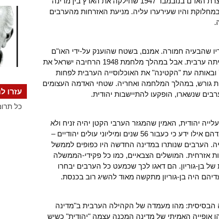
העולמית נועדה חשיבות רבה. החלטת עצרת האו"ם בנובמבר 1947 שחילקה את הארץ בין מדינה
 במחלוקת והיו שעירערו עליה. מניעת האזרחות מהערבים
.
ריו שהבעיה חמורה. אמנם, בשטח שהוענק על-ידי האו"ם
למדינה היהודית, 40% של האוכלוסייה היתה ערבית. אבל במהלך מלחמת 1948 הרחיבה ישראל את
שטחה ב-55% של פלשתינה (א"י) ל-78% ובאותה עת "הקטינה" את האוכלוסייה הערבית לפחות
הערבית גורש, במהלך המלחמה ואחריה. שטחי האדמה העצומים
עזרו לנ
בים שנשארו, הופקעו להתיישבות יהודית.
כל תרומ
 עלייה יהודית, האמין שהמגזר הערבי הקטן יהיה זניח ולא
יהווה בעיה למדינה "היהודית". הוא היה נדהם אילו ידע כי כעבור 56 שנים ומיליוני עולים יהודיים –
ם עדיין 20% מהאוכלוסייה. הערבים שנותרו במדינה החדשה היו כפופים לממשל
ת אזרחית. המושלים הצבאיים, כמו כל פקידי-הממשלה
של בן-גוריון. הם דאגו לכך שכמעט כל הערבים יבחרו
דיהם היה בן-גוריון מתקשה מאוד להשיג רוב בכנסת.
 הבסיסית: מהו מעמדה של הקהילה הערבית ב"מדינה
הו אופייה האמיתי של מדינה המכנה עצמה "יהודית" כשיש