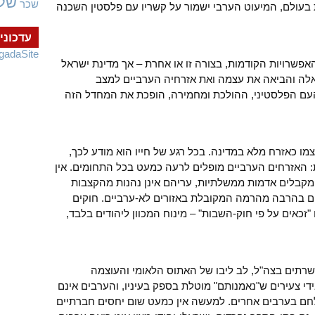
של
שכר
 בעולם, המיעוט הערבי ישמור על קשריו עם פלסטין השכנה
עדכוני
gadaSite
אפשרויות הקודמות, בצורה זו או אחרת – אך מדינת ישראל
לה והביאה את עצמה ואת אזרחיה הערביים למצב
 הפלסטיני, ההולכת ומחמירה, הופכת את המחדל הזה
צמו כאזרח מלא במדינה. בכל רגע של חייו הוא מודע לכך,
ת: האזרחים הערביים מופלים לרעה כמעט בכל התחומים. אין
ם מקבלים אדמות ממשלתיות, עריהם אינן נהנות מהקצבות
ם בהרבה מהרמה המקובלת באזורים לא-ערביים. חוקים
"זכאים על פי חוק-השבות" – מינוח המכוון ליהודים בלבד,
שרתים בצה"ל, לב ליבו של האתוס הלאומי והעוצמה
די צעירים ש"נאמנותם" מוטלת בספק בעיניו, והערבים אינם
חם בערבים אחרים. למעשה אין כמעט שום יחסים חברתיים