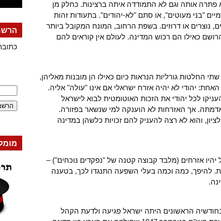
 פתרה אותה וגם לא התמודדה איתה ברצינות. כחלק מן
 "בני מעוטים", או סתם "לא-יהודים". בתעודות זהות
, נוצרים או דרוזים. בשפת הרחוב, המונח המקובל ביותר
הרשמה
ושם כאילו הם רכוש המדינה. לעולם אין קוראים להם
כתובת
שתי החלטות גורליות הנראות כיום כאילו הן מובנות מאליהן,
האחת: יהודי לא יהיה אזרח ישראלי אם אינו "עולה" אליה.
עניקו לכל יהודי את הזכות האוטומטית לבוא לישראל
 אדמתה. אך האזרחות לא הוענקה למי שנשאר בפזורה.
 לציון, והוא לא רצה להעניק להם זכויות כלשהן במדינה
מומל
היו אזרחים (מלבד קבוצה קטנה של "נפקדים נוכחים") –
. להיפך, כמה וכמה בעלי השפעה התנגדו לכך, בטענה
נה.
שבחודשיה הראשונים היתה ישראל פגיעה ולדעת הקהל