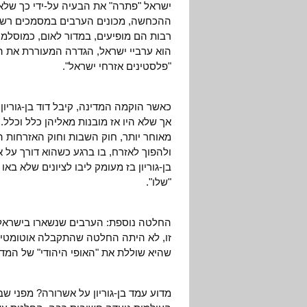
ישראל "פתרה" את הבעיה על-ידי כך שלא
ההכחשה, מכונים הערבים במסמכים רשמיים
רבות הם מופיעים, במדור לאום, כמוסלמים
הוא ערביי ישראל, הגדרה המעוררת את הר
"פלסטינים אזרחי ישראל".
כאשר הוקמה המדינה, קיבל דוד בן-גוריון 
אך שלא היו אז מובנות מאליהן כלל וכלל. 
מאוחר יותר, חוק השבות וחוק האזרחות ה
ולהפוך לאזרח, בו ברגע כשהוא דורך על
בן-גוריון בז מעומק ליבו לציונים שלא באו
"שלו".
החלטה נוספת: הערבים שנשארו בישראל י
זו, לא היתה החלטה שהתקבלה אוטומטית
שהיא שוללת את "האופי היהודי" של המדי
מדוע עמד בן-גוריון על אשרורה? מפני 