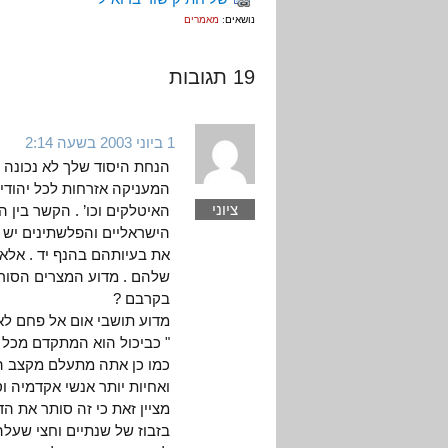
נושאים:
מאמרים
19 תגובות
1 ביוני 2003 בשעה 2:14
הנחת היסוד שלך לא נכונה .
המעניקה אזרחות לכל יהודי 
ציוני
האיטלקים וכו’ . הקשר בין ה
הישראליים והפלשתינים יש מ
את בעיותהם בהנף יד . אל
שלהם . מדוע המצרים הסורים
בקרבם ?
מדוע תושבי אום אל פחם לא
" כביכול הוא המתקדם מכל א
כמו כן אתה מתעלם מקצב הה
ואחיות יותר אנשי אקדמיה וס
מציין זאת כי זה סותר את ה
בזבוז של שנתיים וחצי שעלה 