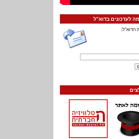
 לעדכונים בדוא"ל
 הדוא"ל:
צים