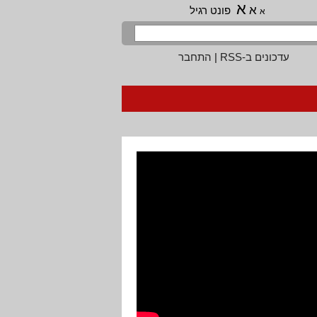
א
א
פונט רגיל
א
עדכונים ב-RSS
|
התחבר