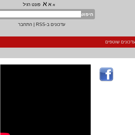
א
א
פונט רגיל
א
חיפוש
עדכונים ב-RSS
|
התחבר
נים שוטפים