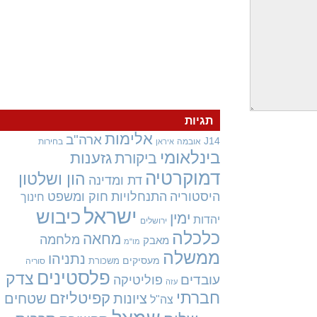
תגיות
אלימות
ארה"ב
J14
אובמה
בחירות
איראן
בינלאומי
גזענות
ביקורת
דמוקרטיה
הון ושלטון
דת ומדינה
היסטוריה
התנחלויות
חוק ומשפט
חינוך
ישראל
כיבוש
ימין
יהדות
ירושלים
כלכלה
מחאה
מלחמה
מאבק
מו"מ
ממשלה
נתניהו
מעסיקים
משכורת
סוריה
פלסטינים
צדק
עובדים
פוליטיקה
עזה
חברתי
קפיטליזם
ציונות
שטחים
צה"ל