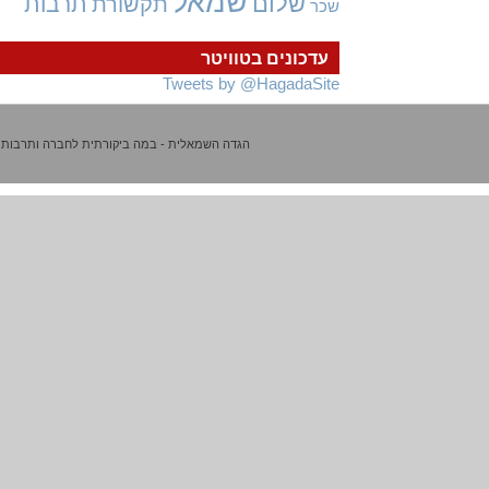
שמאל
שלום
תרבות
תקשורת
שכר
עדכונים בטוויטר
Tweets by @HagadaSite
הגדה השמאלית - במה ביקורתית לחברה ותרבות