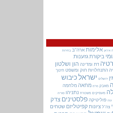
אלימות
ארה"ב
בחירות
איראן
מי
גזענות
ביקורת
טיה
הון ושלטון
דת ומדינה
ה
התנחלויות
חוק ומשפט
חינוך
ישראל
כיבוש
ין
ירושלים
מחאה
מלחמה
מאבק
מו"מ
ה
נתניהו
מעסיקים
משכורת
סוריה
פלסטינים
צדק
פוליטיקה
עזה
קפיטליזם
ציונות
שטחים
צה"ל