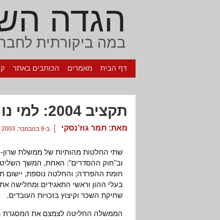
הגדה הש
במה ביקורתית לחברה
דף הבית
מאמרים
הכותבים באתר
קי
תקציב 2004: למי נותנים, ממי לוקחים
מאת:
תמר גוז’נסקי
ב-9 בנובמבר, 2003
וב"חוק ההסדרים": האחת, המשך השליטה
חומת ההפרדה; והחלטה נוספת, יישום תפ
בעלי ההון וראשי התאגידים ומחלישה את 
שחיקת השכר וקיצוץ בזכויות העובדים.