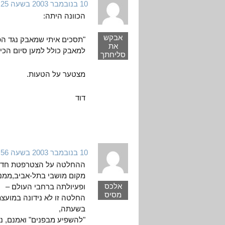
10 בנובמבר 2003 בשעה 8:25
הכוונה היתה:
אבקש
"תסכים איתי שמאבק נגד הפר
את
למאבק כולל למען סיום הכיב
סליחתך
מצטער על הטעות.
דוד
10 בנובמבר 2003 בשעה 10:56
ההחלטה על הצטרפטת חד"ש
מקום מושבי בתל-אביב,ממנה
אלכס
ופעיולתה ברחבי העולם –
מסיס
החלטה זו לא נידונה במועצ
בשעתה,
"להשפיע מבפנים" ואמנם, נ