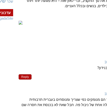
של
סך התקציב, וכדי לאזן זאת – היא פוגעת יותר ויותר
שכר
לדים, בנשים ובכלל העניים.
עדכוני
gadaSite
ידון?
Reply
ך הם מנומקים כפי שצריך ומנוסחים בעברית תרבותית
מילה אחת של ניבול פה. חבל שאת לא בכנסת את חסרה שם