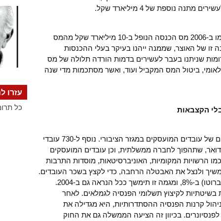
יוצא, שלפי הערכות האוצר העשירים ישלמו ב-2006 מס הכנסה הנופל ב-10 מיליארד שקל מהמס
 זו של האוצר, שממנה ייהנו בעיקר בעלי ההכנסות
דומות שניתנו בעבר לעשירים בדמות הורדה תלולה של מס
אומי, ביטול המס המקביל ועוד, ואשר מסתכמות מדי שנה
עזרו לנ
כל תרומ
לי הקצבאות
ב-2004 תמשיך הממשלה במסע הפיטורים של עובדים המועסקים במגזר הציבורי. נוסף ל-730 עובדי
הדואר, שתהפוך לחברה ממשלתית, וכן עובדים המועסקים
כמו הרשויות המקומיות, האוניברסיטאות, מוסדות התרבות
משיך ולנצל את האבטלה הרחבה, כדי לקצץ בשכר העובדים.
בשנים 2002 ו-2003 ירד השכר הממוצע (ברוטו) ב-8%, ומגמה זו תימשך ככל הנראה גם ב-2004.
בשיטתיות לקיצוץ תשלומי הפנסיה לגמלאים. לאחר
ול קרנות הפנסיה ההסתדרותיות, היא מגדילה את
פנסיונרים. בכיוון זה הציעה הממשלה גם את החוק