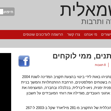
מאלית
חיפוש
 ותרבות
שורים
מי אנחנו
צרו קשר
הרשמה לעדכונים שוטפים
8 תגובות
שתי החלטות מהותיות של ממשלת שרון-נתניהו באות לידי ביטוי בהצעת תקציב המדינה לשנת 2004
 בשטחים הפלסטינים, הרחבת ההתנחלויות והמשך בניית
נית ימנית, ניאו-ליברלית, בכלכלה ובחברה, המעצימה את
ארגוני העובדים, מגדילה את רווחי המעבידים על חשבון
הממשלה החליטה לצמצם את המסגרת הכללית של התקציב מ-281 מיליארד שקל ב-2003 ל-267