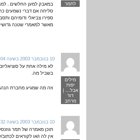
לתמר
במאבק למען החלשים . למרו
סליחה אם דברי נשמעים כהס
ספירו צביאלי ודומיהם ותסבי
מאשר למאמרי שטנה גדושי ק
10 בנובמבר 2003 בשעה 7:04
לא מילה אחת על סוציאליזם…
בשביל מה.
מילים
יפות
וזה מה שמגיע מחברת הנה
אבל… |
דוד
מרחב
10 בנובמבר 2003 בשעה 7:32
תוכן מאמרה של תמר גוזנסקי
אין לה ו/או לקוראים לכתוב