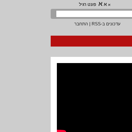
א
א
פונט רגיל
א
עדכונים ב-RSS
|
התחבר