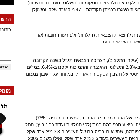
ך בעוד שההוצאות לקצבאות ולרשויות המקומיות (תשלומי העברה ותמיכות)
הופחתו ב-6 מיליארד שקל, ההוצאות הצבאיות נשארו ברמתן הקודמת – 47 מיליארד שקל, ומשקלן
הרשמה
כתובת
צאות מופנות להוצאות הצבאיות (הגלויות) ולפירעון החובות (קרן
צאות הצבאיות בעבר.
(עיקרי התקציב), הצריכה הצבאית תגדל בשנה הקרובה
ב-4.4%, בעוד שהצריכה האזרחית תקטן ב-2.8% ותשלומי ההעברה והתמיכות יקטנו ב-6.4%. במלים
וד יותר מיליטריסטי על חשבון הסקטור האזרחי, ובמיוחד על חשבון צמצום
מומל
גם בתקציב 2004 תמשיך הממשלה ביישומה של הרפורמה במס הכנסה, שמירב פירותיה (75%)
ם. ביצוע הרפורמה במס (לפי המלצות ועדת רבינוביץ’) החל
השנה. במהלכה בוצעו שני שלבים של הרפורמה, שהשאירו בכיסיהם של העשירים 3.3 מיליארד שקל.
בינואר 2004 יבוצע השלב השלישי, שיעשיר את העשירים בעוד 2.5 מיליארד שקל, ואילו בשנים 2005