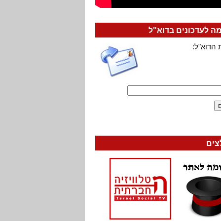
 לעדכונים בדוא"ל
 הדוא"ל:
צים