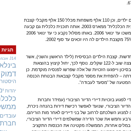
אשר למקבלי הקצבאות, כל המשפחות עם ילדים, וכן 110 אלף משפחות מכלל 150 אלף מקבלי קצבת
הבטחת הכנסה, כבר נפגעו קשות ב"תוכנית הכלכלית" ממארס 2003. אותה תוכנית כלכלית גם קבעה
מסלול של קיצוצים נוספים בקצבאות, שיימשכו עד ינואר 2006. באותו מסלול נקבע כי עד ינואר 2006
תגיות
פו לכך גזירות חדשות. קצבת הילדים הבסיסית (לילד הראשון והשני), אשר
J14
אובמה
קוצצה קודם לכן מ-175 שקלים ל-144, קוצצה שוב ל-122 שקלים. נוסף לכך, יחול קיצוץ בהוצאות
בינלאו
סיכון וייפגעו הזכויות של אלה שפרשו לפנסיה מוקדמת. כן
דמוקר
שמטרתה – להפחית את מספר מקבלי קצבאות הבטחת הכנסה
היסטורי
ת המטעה של "מסעד לעבודה".
ימ
יהדות
כלכלה
גוע בזכויות דיירי הדיור הציבורי (עמידר וחברות
ממשל
יור הציבורי, שנועד לאפשר רכישת דירות בהנחה ניכרת,
ה למנוע השלכתם לרחוב של בני דיירים לאחר מות הוריהם.
עובדים
ע וחמש את שכר הדירה שמשלמים דיירי הדיור הציבורי,
חברתי
. במלים אחרות, הממשלה מקטינה את הכנסות התקציב