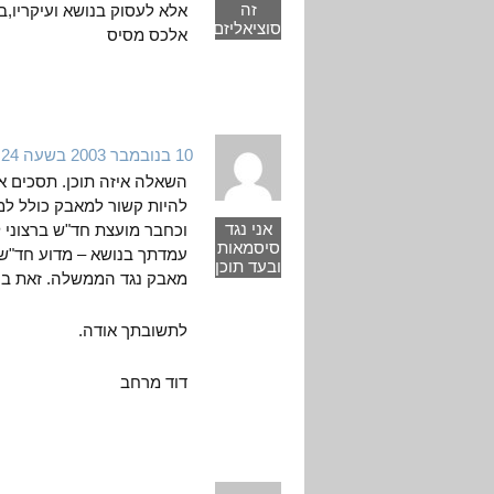
זה
אלא לעסוק בנושא ועיקריו,בר
סוציאליזם
אלכס מסיס
10 בנובמבר 2003 בשעה 8:24
השאלה איזה תוכן. תסכים אי
להיות קשור למאבק כולל למ
אני נגד
וכחבר מועצת חד"ש ברצוני
סיסמאות
עמדתך בנושא – מדוע חד"ש
ובעד תוכן
מאבק נגד הממשלה. זאת בה
לתשובתך אודה.
דוד מרחב