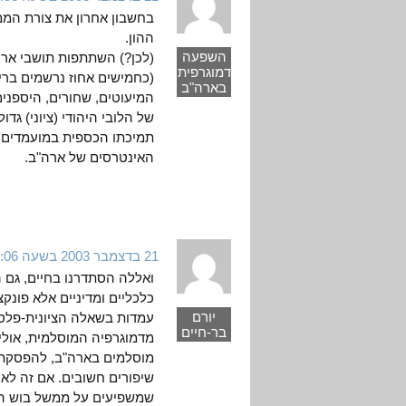
בחשבון אחרון את צורת הממ
ההון.
השפעה
(לכן?) השתתפות תושבי ארה
דמוגרפית
(כחמישים אחוז נרשמים ברי
בארה"ב
המיעוטים, שחורים, היספנים
של הלובי היהודי (ציוני) ג
תמיכתו הכספית במועמדים ו
האינטרסים של ארה"ב.
21 בדצמבר 2003 בשעה 5:06
ואללה הסתדרנו בחיים, גם 
כלכליים ומדיניים אלא פונק
יורם
עמדות בשאלה הציונית-פלס
בר-חיים
מדמוגרפיה המוסלמית, אולי
מוסלמים בארה"ב, להפסקת 
שיפורים חשובים. אם זה לא 
שמשפיעים על ממשל בוש הם א