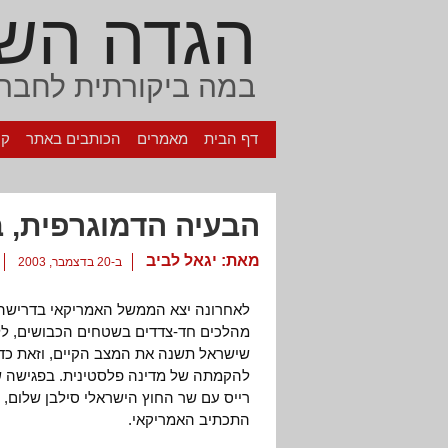
הגדה הש
במה ביקורתית לחברה
דף הבית
מאמרים
הכותבים באתר
קי
הבעיה הדמוגרפית, 
מאת:
יגאל לביב
ב-20 בדצמבר, 2003
לאחרונה יצא הממשל האמריקאי בדרישה 
מהלכים חד-צדדים בשטחים הכבושים, לל
שישראל תשנה את המצב הקיים, וזאת כדי ל
להקמתה של מדינה פלסטינית. בפגישה שקי
רייס עם שר החוץ הישראלי סילבן שלום, 
התכתיב האמריקאי.