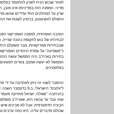
לאחר שבוש הניח לשרון להתעמר בפלסטי
מדיני, המפנה הזה במדיניותו אינו מובן.
שרון על המהלכים החד-צדדיים שהוא מתכו
וויסגלס לוושינגטון, בניסיון לשנות את ה
הסיבה האמיתית, למפנה האמריקאי הפומ
לבחירתו של בוש לתקופת כהונה שנייה, כ
שבבחירות אמריקאיות, גובר משקלם היח
כ"משפיעה" על עמדת היהודים האמריקאי
בחירות בארה"ב היה הממשל עושה הכול 
הממשל לא יעשה אמנם, צעדים הפוגעים 
בפלסטינים.
ההסבר לשנוי זה ניתן לאחרונה על ידי פרו
ל"גלובס" הישראלי, ב-
שזה עבד עד עכשיו היא, שארה"ב משלמת 
הבעיה הדמוגרפית, אבל לא מבינים שיש 
שכולם מדברים עליה, היא כמה ערבים גרי