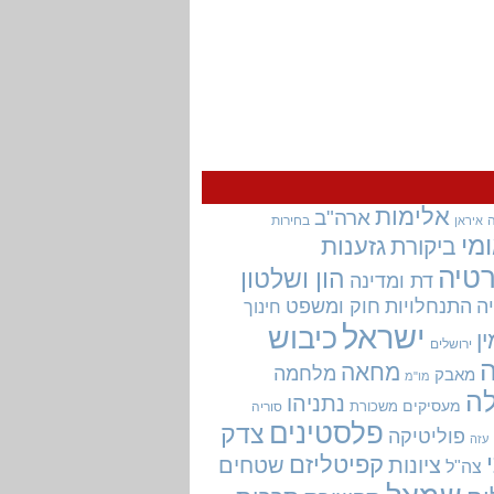
אלימות
ארה"ב
בחירות
איראן
מי
גזענות
ביקורת
טיה
הון ושלטון
דת ומדינה
ה
התנחלויות
חוק ומשפט
חינוך
ישראל
כיבוש
ין
ירושלים
מחאה
מלחמה
מאבק
מו"מ
ה
נתניהו
מעסיקים
משכורת
סוריה
פלסטינים
צדק
פוליטיקה
עזה
קפיטליזם
ציונות
שטחים
צה"ל