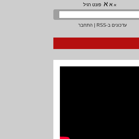
א
א
פונט רגיל
א
עדכונים ב-RSS
|
התחבר