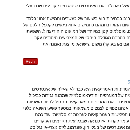
של בארה"ב ואת האיטרסים שהוא מייצג קובעים שם בעלי
"ב בבחירות הוא בשיעור של כעשרים וחמישה אחוז בלבד
שום המוקדם ומהם כחמישים אחוז ניגשים לקלפי).חלקם של
, מוסלמים קטן במיוחד ושל המיעוט היהודי גדול. השפעתו
דולה בהרבה מגודלם היחסי של המצביעים היהודים עקב
גם (או בעיקר) משום שישראל מייצגת נאמנה את
Reply
המדיניות האמריקאית היא כבר לא שאלה של אינטרסים
ציה של דמוגרפיה יהודית-מוסלמית שממנה נגזרות כביכול
טינית… אם המדיניות המאריקאית תתחיל להיות מושפעת
 אנחנו צפויים לצמצום משמעותי במספר פשעי השנאה כלפי
הפלישות האמריקאיות לארצות "מוסלמיות" עוד כמה
עומד לקרות, אז כנראה שבכל זאת הגורמים העיקריים
ינטרסים של בעלי הון, פונדמנטליזם נוצרי-אוונגליסטי