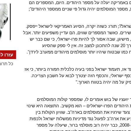
 באמריקה יעלה על מספר היהודים. היום, המספרים הם
, מספר המוסלמים יהיה גדול פי שניים ממספר היהודים";
ראל?; תורו: כשזה יקרה, הסיוע האמריקאי לישראל ייפסק.
שירים. כאשר המספרים שווים, הם עדיין משפיעים יותר. אבל
מישיגן, שבה אסור לך להיות פרו-ישראלי, כי שם כבר יש
רוב מוסלמי. הייתי אומר שיש לישראל בערך 20 שנה להתכונן למצב זה. אין לי ספק שהסיוע
 כמו שבטוח שיהיו יותר מוסלמים מיהודים ממערב לירדן".
עזרו לנ
כל תרומ
 אז, תעמוד ישראל בפני בעיה כלכלית חמורה ביותר, כי אז
 ישראלי, והכסף הזה יצטרך לבוא על חשבון הצריכה.
ק על מה יהיה בטווח הארוך."
יועציו של בוש אומרים לו, שמספר קולות המוסלמים
 היהודים הפרו-ישראלים – הוא מקשיב. התוצאה היא שינוי
עד שירגיז את המוסלמים בארה"ב. שוויון הקולות בין
יע את ארה"ב לפעול נגד מדיניות ממשלות ישראל ולכפות
הסדר. לקראת מערכת הבחירות הבאה ב-2008, כבר יהיה רוב מוסלמי ברור, שיעלה על מספר