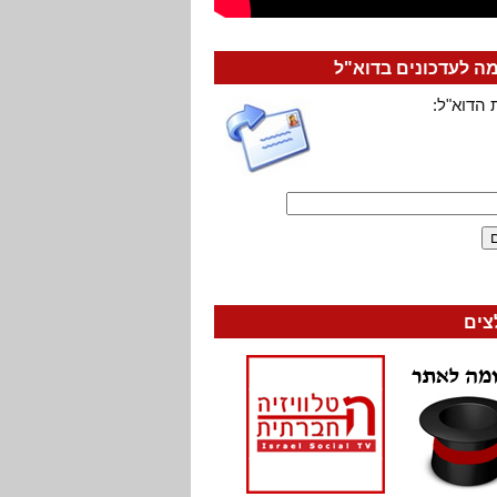
 לעדכונים בדוא"ל
 הדוא"ל:
צים