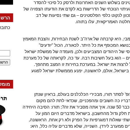
נים בשלוש השנים האחרונות ולרסק כל סיכוי להסדר
 העיתוי הנוכחי של הדרישות בא לקדם את הודעתו הצפויה של
ון לנקוט כלפי הפלסטינים – גם שתי נסיעות של דב
הרשמה
החלטה האמריקאית, עלו בתוהו.
כתובת
בי, היא קרבתה של ארה"ב לשנת הבחירות, והצבת המאמץ
נושא המכופף את כל היתר. לכאורה, הכול "יודעים"
סי של היהודים המצביעים ולכן, מעמדה של ממשלת ישראל
ם – הוא בעל חשיבות רבה. עד כה, לקראתה של כל מערכת
לרצות את ישראל. במערכת בחירות זו המצב מתהפך.
בישראל, אולם, לראשונה, ימנע מממשלת ישראל לפגוע
מומל
פ’ לסתר תורו, מבכירי הכלכלנים בעולם, בראיון שנתן
9 בדצמבר השנה. דבריו כה חשובים ומהפכניים, שכדאי לתת להם מקום
בהרחבה: "שאלה: ישראל מחזיקה מעמד כבר 50 שנה. איך אתה מסביר את זה?; תורו: הסיבה היחידה
חלק גדול מהחשבון. בישראל מדברים היום המון על
שתי שאלות דמוגרפיות על הפרק ולא רק אחת. הראשונה,
ם ממערב לירדן. השנייה, שלא מדברים עליה כלל, היא: