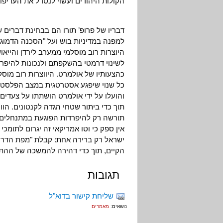
הקולות היהודים ועשוי לנטרל את העדיפו
דבריו של פרופ’ תורו הם בבחינת דברים 
למפנה במדיניות בוש ועל "הסכנה הדמוג
היוצרות רוב מוסלמי ממערב לירדן והייא
לשינוי דרמטי בהשקפתם ולנכונות להיפרד
כהצעותיו של אולמרט. היווצרות רוב מו
כל שנוי שיפגע אסטרטגית במצב הפלסטיני
והועלו על ידי אולמרט הושתתו על צעדים
תוך כדי ביתור שטחי הגדה לקנטונים. הו
תורשה רק להיפרדות הפוגעת במתנחלים – 
אין ספק כי וטו אמריקאי זה יגרום לתומכ
ישראל רק ברירה אחת: קבלת "מפת הדרכי
הקיים, תוך כדי דהירה להמשכה של ההת
תגובות
שליחת קישור בדוא"ל
נושאים:
מאמרים