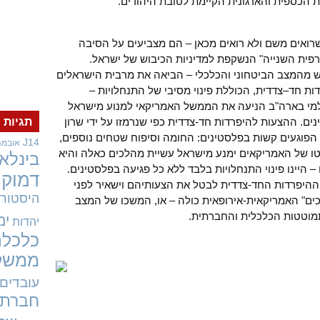
ת הכספית והארגונית הקיימת לטובת היהודים.
שרואים משם ולא רואים מכאן – הם מצביעים על הסיבה
רפית השנייה" הנשקפת למדיניות הכיבוש של ישראל.
וש מהמצב הביטחוני והכלכלי – הביאה את מרבית הישראלים
ות חד–צדדית, הכוללת פינוי מסיבי של התנחלויות –
סלמי בארה"ב הניעה את הממשל האמריקאי למנוע מישראל
ם. ההצעות להיפרדות חד-צדדית כפי שנרמזו על ידי שרון
תגיות
 הפוגעים קשות בפלסטינים: החומה וסיפוח שטחים נוספים,
J14
אובמה
וטו של האמריקאים ימנע מישראל עשיית מהלכים כאלה והיא
בינלאו
היינו פינוי התנחלויות בלבד ללא כל פגיעה בפלסטינים.
דמוקר
י ההיפרדות החד-צדדית לבטל את הצעותיהם וישאיר לפני
היסטורי
ם" האמריקאית-אירופאית כולה – או, המשכו של המצב
מוטטות הכלכלית והחברתית.
ימ
יהדות
כלכלה
ממשל
עובדים
חברתי