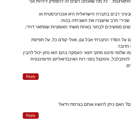
ארגנות. " כל מה שאנחנו רוצים זה להפסיק ליהיות אני
יני רבים בחברה הישראלית היא אנכרוניסטית או
 שכירי חרב שישברו את השביתה בכוח.
שים ממשיכים לבחור באחת משתי האופציות שמתאר דוידי,
ם על הסדר החברתי אבל גם, ואולי קודם כל, על תפיסת
הדובר.
 שלומי פינטו מתוך תנאי העסקה בהם הוא נתון יכול להבין
להתבלבל, והתנצל בפני רוח האינבדואליזם הדומיננטית
ם.
Reply
ם? האם ניתן להשיג אותם בגרסת וידאו?
Reply