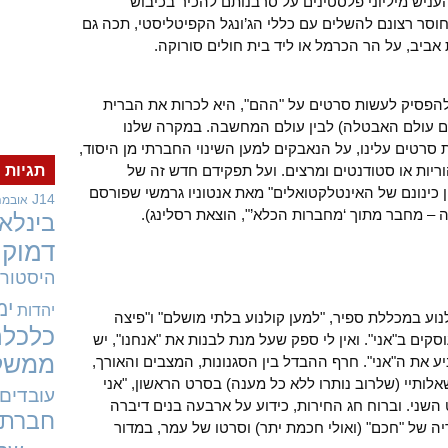
עניש מיליוני פלסטינים על סרבנותם להכיר בכיבוש
חוסר רצונם להשלים עם כללי הג’ונגל הקפיטליסטי, תכה גם
ביב, על הר הכרמל או ליד בית חולים סורוקה.
 להפסיק לעשות סרטים על "ההם", היא לכרות את הברית
 גם עולם האבטלה) לבין עולם המחשבה. במקרה שלנו
רטים עלינו, על הנאבקים למען השינוי החברתי מן היסוד,
וריות או סטודנטים ומרצים. ועל תפקידם חדש זה של
תגיות
 כינונם של האינטלקטואלים" מאת אנטוניו גרמשי שפורסם
J14
אובמה
– מחבר מתוך ‘מחברות הכלא’", הוצאת רסלינג).
בינלאו
דמוקר
היסטורי
ימ
יהדות
נוע במכללת ספיר, "למען קולנוע בלתי מושלם" ו"פיצה
כלכלה
קים ב"אני". ואין לי ספק שעל מנת לבנות את "אנחנו", יש
ממשל
יע את ה"אני". חרף ההבדל בין הסגנונות, המצבים והאורך,
שאלותיי (שלרוב נותרו ללא כל מענה) בסרט הראשון, "אני
עובדים
שני. וברוח חג החירות, כידוע על ארבעה בנים דיברה
חברתי
ה של "חכם" (ואולי חכמת יתר) וסרטו של עמר, במדור