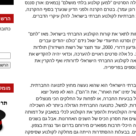
ה הסרטים "למען קולנוע בלתי מושלם" (במאים: אורן סננס
 רונן עמר). בטרם הקרנה ולפני הדיון שנערך בסוף ההקרנה,
חברתיות לקולנוע חברתי בישראל. להלן עיקרי הדברים.
הרשמה
כתובת
חות לתאר את קורות הקולנוע החברתי בישראל. מאז "לחם"
) וסרטו התיעודי של יגאל נידם "כולנו יהודים עברים
בישראל" (1977), ועד "מקום עבודה" (של גדעון דרורי, 2000, עוד תוצר של רשות השידור!) תולדות
 כל אלה סרטים ראויים להערכה, וכדאי יהיה להקדיש את
לקולנוע החברתי הישראלי לדורותיו ואף להקרין את
וספים בפריפריה.
ברתי הישראלי הוא שהוא נעשה מחוץ לתנועה החברתית.
מומל
 ימינו "את האחר", את ה"הם"). הוא לא פועל יוצא
 בבעיות החברה, או לפחות על החלקים הכי מנוצלים
ת, למשל, כתנועה החברתית הגדולה ביותר לא השכילה
ה הקולנועית ולהפוך את הקולנוע לכלי במאבק על דמותה
שים את חסרון הכיס של השנים האחרונות. אבל גם בשנים
היכלי תרבות מפוארים מירוחם בדרום ועד נצרת בצפון.
ים. בבעלות ההסתדרות הייתה גם מחלקה לקולנוע שסיפקה