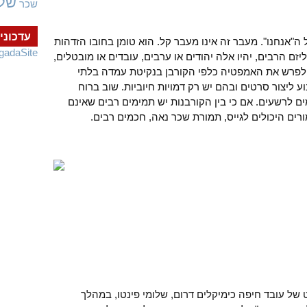
של
שכר
עדכוני
 ה"אנחנו". מעבר זה אינו מעבר קל. הוא טומן בחובו הזדהות
gadaSite
זם הרבים, יהיו אלה יהודים או ערבים, עובדים או מובטלים,
ין לפרש את האמפטיה כלפי הקורבן בנקיטת עמדה בלתי
וע ליצור סרטים ובהם יש רק דמויות חיוביות. שוב ברוח
ם לרשעים. אם כי בין הקורבנות יש תמימים רבים שאינם
רים היכולים לגייס, תמורת שכר נאה, חכמים רבים.
 של עובד חיפה כימיקלים דרום, שלומי פינטו, במהלך