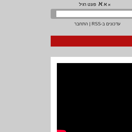
א
א
פונט רגיל
א
עדכונים ב-RSS
|
התחבר