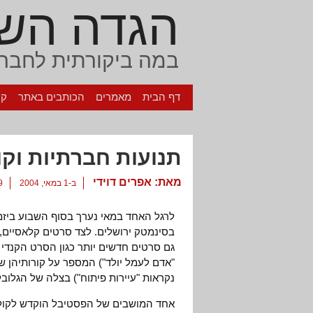
הגדה הש
במה ביקורתית לחברה
דף הבית
מאמרים
הכותבים באתר
קי
תנועות חברתיות וקו
מאת:
אפרים דוידי
ב-1 במאי, 2004
9 תגו
לרגל האחד במאי נערך בסוף השבוע ביזמת
גם סרטים חדשים יותר כגון הסרט הקנדי 
"אדם לעמל יולד") המספר על קורותיהן ש
נקראות "עיירות פיתוח") בצלה של הגלוב
אחד המושבים של הפסטיבל הוקדש לקולנו