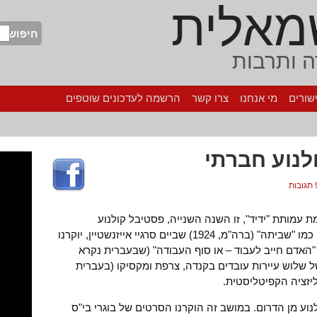
מאלית
חיפוש
 ותרבות
שורים
מי אנחנו
צרו קשר
הרשמה לעדכונים שוטפים
לנוע חברתי
בות
 עמותת "ידיד", זו השנה השנייה, פסטיבל קולנוע
בסינמטק ירושלים. לצד סרטים קלאסיים, כמו "שביתה" (ברה"מ, 1924) שביים סרגיי אייזנשטיין, יוקרנו
"האדם חייב לעבוד – או סוף העבודה" (שבעברית נקרא
ל שלוש עיירות עובדים בקנדה, צרפת ומקסיקו (בעברית
ליזציה הקפיטליסטית.
ע מן הדרום. במושב זה הוקרנו הסרטים של בוגרי בי"ס