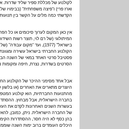
לקולנוע של מכללת ספיר שליד שדרות. אל
וארז פרי) ו"פיצה משפחתית" (בבימויו של
הקדשתי כמה מלים על הקשר בין תנועות 
אין כאן המקום לערוך סיכומים או כל הפ
המיתולוגי (של רם לוי, תוצר רשות השידור!
הקולנוע החברתי בישראל עשירה ומגוונת.
פסטיבל סרטי האחד במאי של השנה הבאה 
הסרטים בשדרות, נצרת, חיפה ומקומות נ
אבל אחד מסימני ההיכר של הקולנוע הח
היוצרים מתארים את האחרים (או בלשון של
מהתנועות החברתיות, הוא קולנוע המטפל
בחברה הישראלית, אבל מבחוץ. ההסתדרו
בעשרות השנים האחרונות לקדם את העשיי
של החברה הישראלית. ניתן, כמובן, להא
בהן כסף לא היה חסר, ההסתדרות הקימה 
היכלים העומדים ברוב ימות השנה שוממ