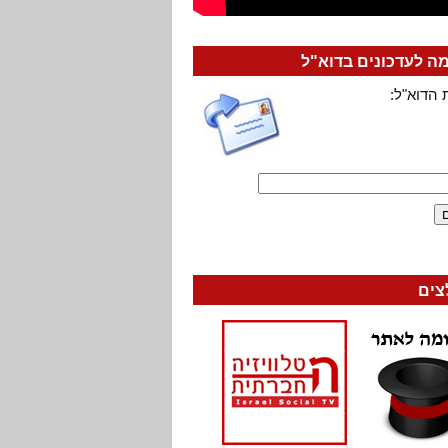
 לעדכונים בדוא"ל
 הדוא"ל:
צים