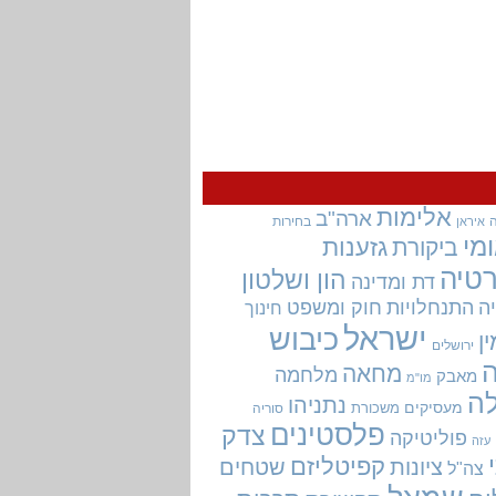
אלימות
ארה"ב
בחירות
איראן
מי
גזענות
ביקורת
טיה
הון ושלטון
דת ומדינה
ה
התנחלויות
חוק ומשפט
חינוך
ישראל
כיבוש
ין
ירושלים
מחאה
מלחמה
מאבק
מו"מ
ה
נתניהו
מעסיקים
משכורת
סוריה
פלסטינים
צדק
פוליטיקה
עזה
קפיטליזם
ציונות
שטחים
צה"ל