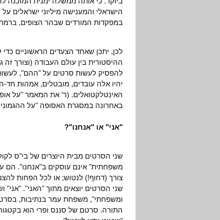
ביוקר. כי אותה ממשלה ימנית המוכנה לה
הישראלי והמענישה מיליוני ישראלים על 
במפקדות המורדים שבהר הצופים, ברמת א
לכן, יתכן שאחד הצעדים הראשוניים כדי
ההיסטורית בין עולם העבודה (וצורך זה
להפסיק לעשות סרטים על "ההם", לעשות ס
יהיו אלה עובדים, מובטלים, אמהות חד-ה
האינטלקטואלים. (ר’ את המאמר "על אופן
באחרונה במסגרת האסופה "על ההגמוניה 
"אני" או "אנחנו"?
שני הסרטים מבית היוצרים של בי"ס לקול
משפחתית" אינם עוסקים ב"אנחנו". הם עוס
צורך (דחוף!) לנטוש; או לכל הפחות להצנ
שני הסרטים יוצאים מתוך "האני". "אני" ו
ומשפחתי", משפחת עמר בנתיבות, בסרט ה
התורה. סרטם של סננס ופרי הוא בקטגורי