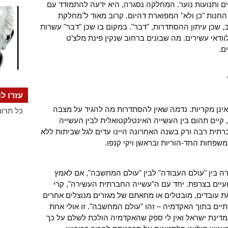
ם ותנועות נוער. המחלקה נסגרה, היא ידעה להתמודד עם
א החנות "כן ולא" המפוארת דהיום. קרוב מאוד ל"מחלקת
, שכן עיתון ההסתדרות, "דבר". במקום בו שכן "דבר" עשרות
 לוודאי עשירים. מה שבונים ברחוב שנקין פינת מלצ’ט
ם.
עזרו לנ
אינן מקריות. נדמה שאין להסתדרות מה להגיד על מצבה
כל תרומ
קיים תהום בין העשייה האינטלקטואלית לבין העשייה
רתית רבה ורק בשנה האחרונה היינו עדים לגל שביתות ללא
שפחות החד-הוריות ובראשן ויקי קנפו.
ה בין "עולם העבודה" לבין "עולם המחשבה", אם לאמץ
יים בצרפת. יחד עם ה"עשייה החברתית העשירה", קרי
 עובדים, מובטלים או מחאתם של מגזרים מנוצלים אחרים
תיים בתוך האקדמיה – זהו "עולם המחשבה". זו אולי אחת
מדינת ישראל ואין לי ספק שהאקדמיה הולכת לשלם על כך