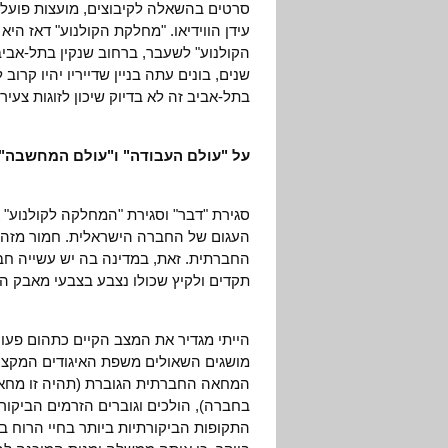
סרטים בהשאלה לקיבוצים, מועצות פועלי
עידן הווידיאו. "מחלקת הקולנוע" דאז הי
הקולנוע" לשעבר, ברחוב שנקין בתל-אביב
שנים, בונים עתה בניין שדייריו יהיו קרוב
בתל-אביב זה לא בדיוק שיכון לזוגות צעירי
על "עולם העבודה" ו"עולם המחשבה"
סגירת "דבר" וסגירת "המחלקה לקולנוע" 
העגום של החברה הישראלית. חמור מזה, 
החברתית. זאת, במדינה בה יש עשייה חב
תקדים ולקיץ שכולו נצבע בצבעי מאבק המ
הייתי מגדיר את המצב הקיים כתהום פעור
מושגים השאולים משפת האיגודים המקצוע
המחאה החברתית הגוברת (תהיה זו מחאת
בחברה), הולכים וגוברים הזרמים הביקור
התקופות הביקורתיות ביותר בחיי הרוח ב