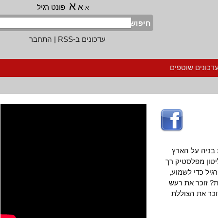
א
א
פונט רגיל
א
חיפוש
עדכונים ב-RSS
|
התחבר
נים שוטפים
יה על הארץ
ן מפלסטיק רך
ל כדי לשמוע,
זוכר את רעש
את הצוללת