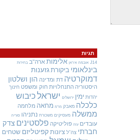
תגיות
אלימות
ארה"ב
J14
אובמה
בחירות
איראן
בינלאומי
גזענות
ביקורת
דמוקרטיה
הון ושלטון
דת ומדינה
היסטוריה
התנחלויות
חוק ומשפט
חינוך
ישראל
כיבוש
ימין
יהדות
ירושלים
כלכלה
מחאה
מלחמה
מאבק
מו"מ
ממשלה
נתניהו
מעסיקים
משכורת
סוריה
פלסטינים
צדק
עובדים
פוליטיקה
עזה
חברתי
קפיטליזם
ציונות
שטחים
צה"ל