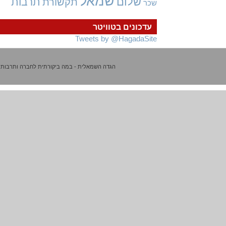
שמאל
שלום
תרבות
תקשורת
שכר
עדכונים בטוויטר
Tweets by @HagadaSite
הגדה השמאלית - במה ביקורתית לחברה ותרבות