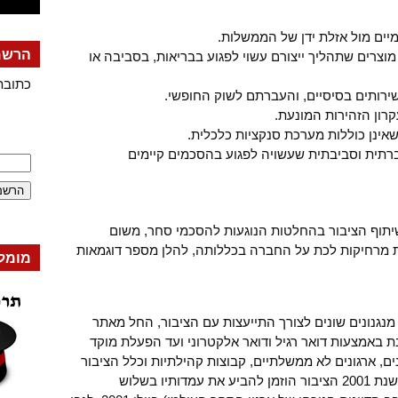
ים מול אזלת ידן של הממשלות.
הרשמה
 מוצרים שתהליך ייצורם עשוי לפגוע בבריאות, בסביבה או
כתובת
ירותים בסיסיים, והעברתם לשוק החופשי.
רון הזהירות המונעת.
אינן כוללות מערכת סנקציות כלכלית.
רתית וסביבתית שעשויה לפגוע בהסכמים קיימים
יתוף הציבור בהחלטות הנוגעות להסכמי סחר, משום
מרחיקות לכת על החברה בכללותה, להלן מספר דוגמאות
מומל
גנונים שונים לצורך התייעצות עם הציבור, החל מאתר
ת באמצעות דואר רגיל ודואר אלקטרוני ועד הפעלת מוקד
ים, ארגונים לא ממשלתיים, קבוצות קהילתיות וכלל הציבור
נרתמים להתייעצויות רבות ומגוונות. מאז שנת 2001 הציבור הוזמן להביע את עמדותיו בשלוש