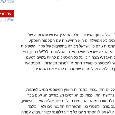
של
שכר
עדכוני
gadaSite
ך של שיתוף הציבור כחלק מתהליך גיבוש עמדותיה של
מים לא ממשלתיים היא התייעצות עם הסקטור העסקי,
מ"ת גורס כי "ישראל מכירה בחשיבות של עקרון השקיפות
ככל שהדברים נוגעים להסכמי ה-WTO, בהקשר זה ישראל פועלת על פי החלטת ה-WTO בנדון, כפי
שנקבע במסמך WT/L/452″. מסמך זה של ה-WTO מצהיר כי על כל המסמכים להיות גלויים למעט
 להצטער כי משרד התמ"ת, למרות הצהרותיו, הכניס את
 סרילנקה וקולומביה שמסרבות להציג את מסמכיהן
קיים התייעצות. בהנחיות היועץ המשפטי בנוגע לאמנות
מצוין במפורש כי נדרשת "התייעצות עם הגורמים הציבוריים הנוגעים בכך,
תווכח מיהם הגורמים הרלוונטיים, אולם מעקרון השוויון,
 גורם וולונטרי כגון התאחדות התעשיינים ולא זו בלבד
 אלא אפילו יוסתר מהם כל מידע רלוונטי לצורך גיבוש עמדה