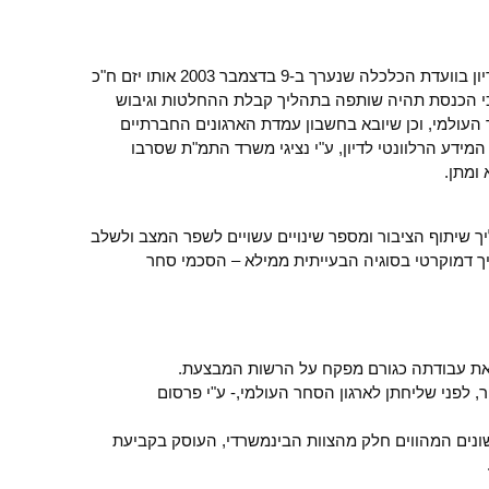
גם חברי הכנסת לא נגעו בסוגיה, למעט דיון בוועדת הכלכלה שנערך ב-9 בדצמבר 2003 אותו יזם ח"כ
 כי הכנסת תהיה שותפה בתהליך קבלת ההחלטות וגיבוש
העולמי, וכן שיובא בחשבון עמדת הארגונים החברתיים
מידע הרלוונטי לדיון, ע"י נציגי משרד התמ"ת שסרבו
ומתן.
יך שיתוף הציבור ומספר שינויים עשויים לשפר המצב ולשלב
ך דמוקרטי בסוגיה הבעייתית ממילא – הסכמי סחר
את עבודתה כגורם מפקח על הרשות המבצעת.
 לפני שליחתן לארגון הסחר העולמי,- ע"י פרסום
נים המהווים חלק מהצוות הבינמשרדי, העוסק בקביעת