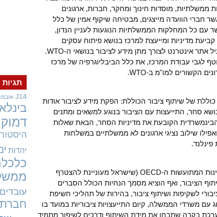
קות ממשלתיות, מוסדות חינוך ומחקר, חברות, ארגונים
ר חברי הוועדה מייצגים, מבטיחה שיקוף אמין של כלל
שר עם כל המחלקות הממשלתיות הנוגעות לעניין הנדון,
 קביעת מדיניות ומייעצת למרכז בנושא פיתוח עסקים
בסביבת הסחר הבינלאומית. המרכז מפעיל אתר אינטרנט לצורך מתן מידע לציבור בנושאי ה-WTO.
טף לגבי עבודת המרכז, את כלל הביבליוגרפיה של מרכז
תגיות
J14
אובמה
וללת של שיתוף ציבור הכוללת: הפקת מידע לציבור אודות
בינלאו
נושא סחר, התייעצות עם הציבור בנוגע למשאים ומתנים
דמוקר
דה הבינמשרדית הקובעת את מדיניות הסחר, הבאת שאלות
אפילו שילוב נציגי ארגונים לא ממשלתיים במשלחות
היסטורי
פינלנד.
ימ
יהדות
כלכלה
ארגונים כלכליים בינלאומיים – ארגון המדינות המתועשות ה-OECD (שישראל מעוניינת להצטרף
ממשל
תוף הציבור, ואף הוציא מסמך הנחיות הכולל הסברים
עובדים
בורי לשקיפות ושיתוף ציבור, בהירות של תהליכי חשיפת
חברתי
וג עם משרדי הממשלה, קיום התייעצויות ציבוריות במועד בו
 מערכת בקרה שתבחן את מידת השיתוף ודרכים לשיפור מתמיד