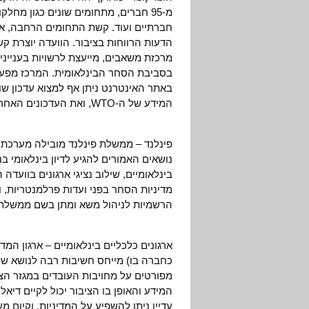
מ-95 חברים, מתחומים שונים כגון מחל
חברתיים ועוד. קשת התחומים הרחבה, אש
הדעות הרווחות בציבור. הוועדה יוצרת ק
מרכזת משאבים, מייעצת לרשויות בענייני
באתר האינטרנט ניתן אף למצוא עדכון שו
המידע של ה-WTO, ואת העדכונים האחרונים הקשורים למו"מ ב-WTO.
פינלנד – ממשלת פינלנד מובילה מערכת כ
נושאים האמורים להגיע לדיון בינלאומי ב
בינלאומיים, שילוב נציגי ארגונים בווע
מדיניות הסחר בפני ועדות פרלמנטריות, ו
הרשמיות לניהול משא ומתן בשם ממשלת 
כחברה בו) מייחס חשיבות רבה לנושא שי
מפורטים על מחויבות העובדים במגזר הצי
המידע והאופן בו הציבור יכול לקיים דיאל
עדיין ניתן להשפיע על המדיניות, וקיום