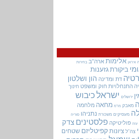
אלימות
ארה"ב
בחירות
איראן
מי
גזענות
ביקורת
טיה
הון ושלטון
דת ומדינה
ה
התנחלויות
חוק ומשפט
חינוך
ישראל
כיבוש
ין
ירושלים
מחאה
מלחמה
מאבק
מו"מ
ה
נתניהו
מעסיקים
משכורת
סוריה
פלסטינים
צדק
פוליטיקה
עזה
קפיטליזם
ציונות
שטחים
צה"ל