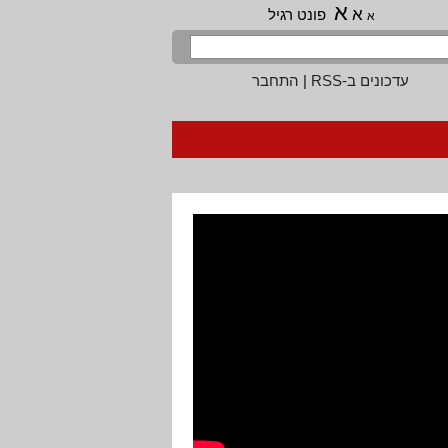
א
א
פונט רגיל
א
עדכונים ב-RSS
|
התחבר