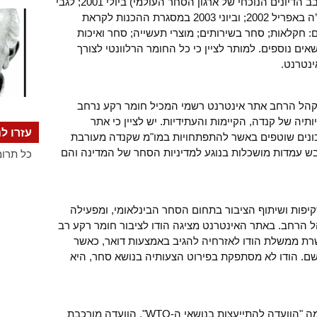
הזדמנויות – לפני תחילת סיבוב דוח’ה (סבב הדיונים הנוכחי של ארגון הסחר העולמי) ביולי 2001; לגבי
מטרות המו"מ של אוסטרליה בסיבוב דוח’ה באפריל 2002; וביוני 2003 במסגרת ההכנות לקראת
: חקלאות; סחר בשירותים; מוצרי תעשייה; סחר ואיכות
אים נוספים. למותר לציין כי כל החומר הרלוונטי לצורך
ינטרנט.
הל הרחב אתר אינטרנט רשמי המכיל חומר רקע נרחב
תיה של קנדה, הקיימות והעתידיות. יש לציין כי אתר
עזרו לנ
כונים שוטפים באשר להתפתחויות במו"מ שקנדה מעורבת
בש עמדות מושכלות בנוגע למדיניות הסחר של המדינה והם
כל תרומ
יפות ושיתוף הציבור בתחום הסחר הבינלאומי, ומפעילה
הרחב. באתר האינטרנט מציגה הודו לציבור חומר רקע רב
רת ממשלת הודו לאזרחיה להגיב באמצעות דואר, כאשר
שם. הודו לא מסתפקת בפירוט הצעותיה בנושא סחר, היא
הונג-קונג – מתוקף החלטת ממשלה הוקמה "הוועדה להתייעצות בנושאי ה-WTO". הוועדה מורכבת