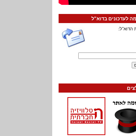
 לעדכונים בדוא"ל
 הדוא"ל:
צים