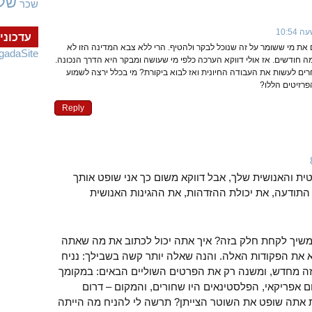
של
שכר
עדכוני
ת מי ששומר על זה שנוכל לבקר ולהטיף. הרי ללא צבא המדינה הזו לא
gadaSite
ה חודשים. אז אולי דווקא הערכה כלפי מי שעושה ומבקר היא הדרך הנכונה.
ם לעשות את העבודה החיונית ואז לבוא ביקורת? מי בכלל ירצה לשמוע
רזיטים הללו?
Reply
ית והאנושית שלך, אבל דווקא משום כך אני שופט אותך
 התודעה, את יכולת ההזדהות, את ההגינות האנושית
משיך לקחת חלק בזה? איך אתה יכול לכתוב את מה שאתה
א את הפקודות האלה. והנה שאלה יותר קשה בשבילך: נניח
זה מחדש, ומשנה רק את הפרטים השוליים הבאים: במקומך
 אפריקאי, הפלסטינאים היו שחורים, והמקום – דרום
ני 94′. איך היית אתה שופט את השוטר הצייתן? תרשה לי להניח מה הייתה