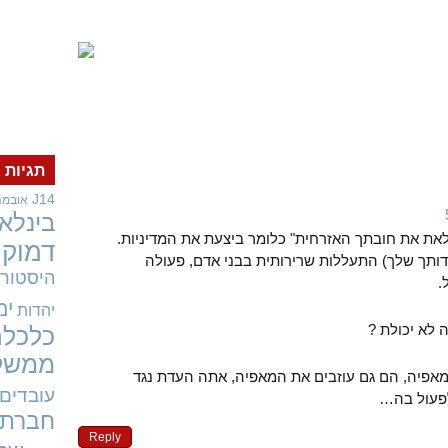
תגיות
J14
אובמה
בינלאו
ילאת את חובתך האזרחית" כלומר ביצעת את המדיניות.
דמוקר
דותך שלך) התעללות שרירותית בבני אדם, פעולה
היסטורי
.
ימ
יהדות
 לא יכולת ?
כלכלה
ממשל
מאפיה, הם גם עוזבים את המאפיה, אתה העדת נגד
עובדים
פעול בה…
חברתי
Reply