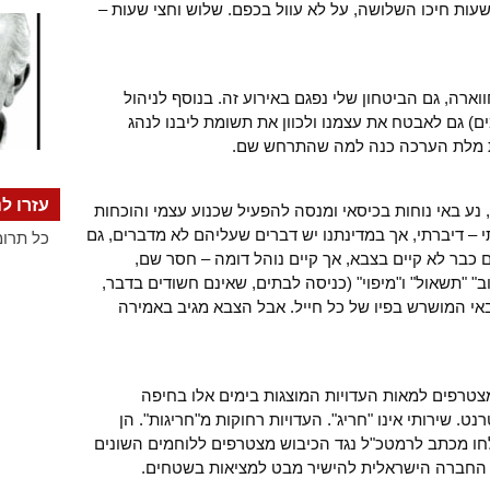
שעות חיכו השלושה, על לא עוול בכפם. שלוש וחצי שעות –
ארה, גם הביטחון שלי נפגם באירוע זה. בנוסף לניהול
ים) גם לאבטח את עצמנו ולכוון את תשומת ליבנו לנהג
ות מלת הערכה כנה למה שהתרחש שם.
עזרו לנ
, נע באי נוחות בכיסאי ומנסה להפעיל שכנוע עצמי והוכחות
י – דיברתי, אך במדינתנו יש דברים שעליהם לא מדברים, גם
כל תרומ
נם כבר לא קיים בצבא, אך קיים נוהל דומה – חסר שם,
ב" "תשאול" ו"מיפוי" (כניסה לבתים, שאינם חשודים בדבר,
באי המושרש בפיו של כל חייל. אבל הצבא מגיב באמירה
צטרפים למאות העדויות המוצגות בימים אלו בחיפה
. שירותי אינו "חריג". העדויות רחוקות מ"חריגות". הן
חו מכתב לרמטכ"ל נגד הכיבוש מצטרפים ללוחמים השונים
 החברה הישראלית להישיר מבט למציאות בשטחים.