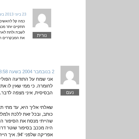
23 ביוני 2013 בשעה 10:54
כמה קל להאשים א
תתקיים יותר מכמ
לשבת ולתת לאחרי
נורית
את המבקררים הפ
2 בנובמבר 2004 בשעה 8:58
אני שמח על התודעה הפוליט
לחומרה. כי ממי שאין לו את
נעם
הבסיסית, איני מצפה לדבר.
שאלתי אליך היא, עד מתי ת
כותב, ובכל זאת ללכת ולמל
שהייתי מנסח את הסיפור ה
היה מככב בסיפור שוטר דרום
אפריקה שלפ