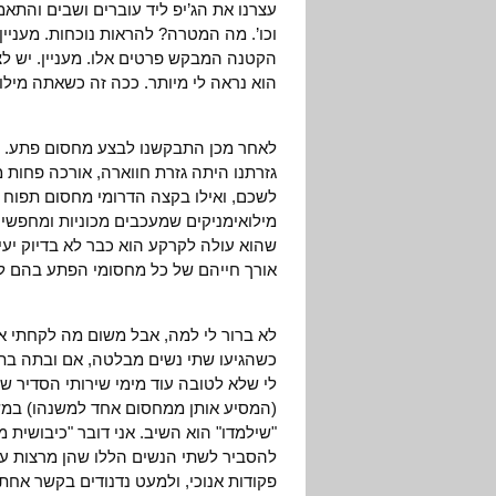
עצרנו את הג’יפ ליד עוברים ושבים והתאמ
וכו’. מה המטרה? להראות נוכחות. מעניין
הקטנה המבקש פרטים אלו. מעניין. יש ל
הוא נראה לי מיותר. ככה זה כשאתה מילוא
לאחר מכן התבקשנו לבצע מחסום פתע. ר
גזרתנו היתה גזרת חווארה, אורכה פחות
לשכם, ואילו בקצה הדרומי מחסום תפוח ש
מילואימניקים שמעכבים מכוניות ומחפשים
שהוא עולה לקרקע הוא כבר לא בדיוק יעיל
אורך חייהם של כל מחסומי הפתע בהם ל
לא ברור לי למה, אבל משום מה לקחתי א
לי שלא לטובה עוד מימי שירותי הסדיר ש
(המסיע אותן ממחסום אחד למשנהו) במ
"שילמדו" הוא השיב. אני דובר "כיבושית 
להסביר לשתי הנשים הללו שהן מרצות עו
פקודות אנוכי, ולמעט נדנודים בקשר אח