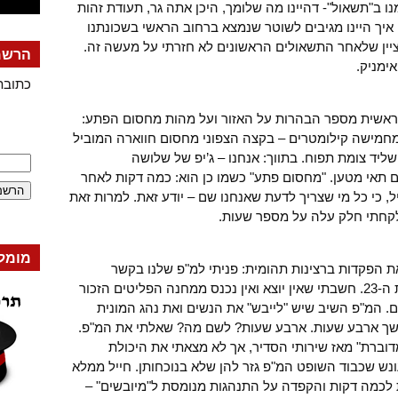
נו ב"תשאול"- דהיינו מה שלומך, היכן אתה גר, תעודת זהות
 איך היינו מגיבים לשוטר שנמצא ברחוב הראשי בשכונתנו
ציין שלאחר התשאולים הראשונים לא חזרתי על מעשה זה.
הרשמה
ימניק.
כתובת
אשית מספר הבהרות על האזור ועל מהות מחסום הפתע:
 מחמישה קילומטרים – בקצה הצפוני מחסום חווארה המוביל
ליד צומת תפוח. בתווך: אנחנו – ג’יפ של שלושה
 תאי מטען. "מחסום פתע" כשמו כן הוא: כמה דקות לאחר
, כי כל מי שצריך לדעת שאנחנו שם – יודע זאת. למרות זאת
קחתי חלק עלה על מספר שעות.
מומל
ת הפקדות ברצינות תהומית: פניתי למ"פ שלנו בקשר
כשהגיעו שתי נשים מבלטה, אם ובתה בת ה-23. חשבתי שאין יוצא ואין נכנס ממחנה הפליטים הזכור
ם. המ"פ השיב שיש "לייבש" את הנשים ואת נהג המונית
שך ארבע שעות. ארבע שעות? לשם מה? שאלתי את המ"פ.
מדוברת" מאז שירותי הסדיר, אך לא מצאתי את היכולת
נש שכבוד השופט המ"פ גזר להן שלא בנוכחותן. חייל ממלא
ת לכמה דקות והקפדה על התנהגות מנומסת ל"מיובשים" –