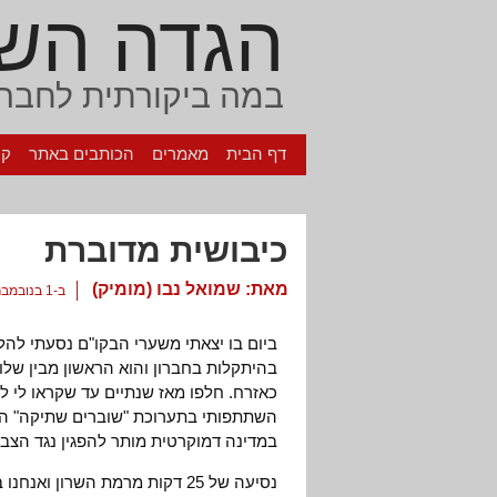
הגדה הש
במה ביקורתית לחברה
דף הבית
מאמרים
הכותבים באתר
קי
כיבושית מדוברת
מאת:
שמואל נבו (מומיק)
ב-1 בנובמבר, 2004
ביום בו יצאתי משערי הבקו"ם נסעתי להלו
בהיתקלות בחברון והוא הראשון מבין של
כאזרח. חלפו מאז שנתיים עד שקראו לי למ
השתתפותי בתערוכת "שוברים שתיקה" ה
במדינה דמוקרטית מותר להפגין נגד הצב
נסיעה של 25 דקות מרמת השרון 