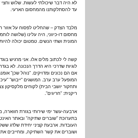
לא היה דבר שיכולתי לעשות. שלוש וחצי 
עד להסתלקותנו מהמחסום הארעי.
מלבד הצדק – שהחליט לפסוח על אזור חוו
מחסום דו-כיווני, היה עלינו (שלושה לוחמ
המונית ושתי הנשים. טמטום יכולה להי
קשה לי לכתוב מלים אלו. אני מרגיש בוגד
לוגיות שדרכי היא הדרך הנכונה. לא בגדת
אם הם נכונים ומדויקים. "נוהל שכן" אומ
המופעל ערב ערב. המושגים "ייבוש" "עיכו
ותחקור יושבי הבית) לקוחים מלקסיקון צ
ריקנית: "חריגים".
ארבעה-עשר ימי שירותי בגזרת חווארה, מ
בתערוכת "שוברים שתיקה" ובאתר האינטרנט
העובדות. ארבעת קציני יחידת שלדג ששל
ושוברים את קשר השתיקה, ומחייבים את