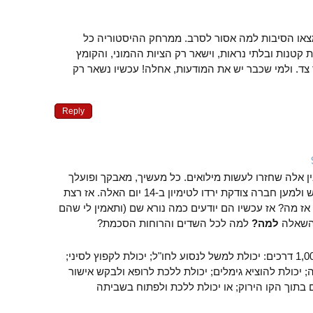
מצאו הסיבות למה אסור לסרב. ממרחק ההיסטוריה כל
 קטנות ובלתי נראות, וישאר רק הציות ההמוני, והקומץ
צד. ולמי שכבר יש את המודעות, אחלה! עכשיו נשאר רק
Reply
ן אלה שחזרו לעשות מילואים. כל מעשיך, מאבקך ופועלך
בשנים האחרונות נגד הכיבוש ולמען חברה צודקת ירדו לטימיון ב-14 יום האלה. אז רצת
אז מה? אז עכשיו הם יודעים כמה נורא שם (ותאמין לי שהם
 השאלה
למה?
למה לכל השדים והרוחות הסכמת?
יכולת הרי להימנע מכך ב-1,000 דרכים: יכולת למשל לנסוע לחו"ל; יכולת לקפוץ לסיני;
; יכולת להוציא גימלים; יכולת ללכת לרופא ולבקש אישור
 בתוך הקו הירוק; או יכולת ללכת ולפתוח בשביתה