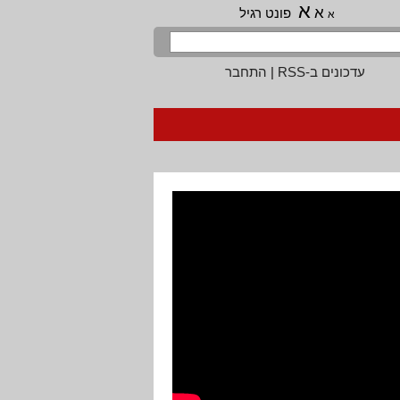
א
א
פונט רגיל
א
עדכונים ב-RSS
|
התחבר