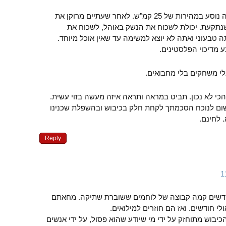
אומרים לך לנסוע בג’יפ, אתה נוסע במהירות של 25 קמ"ש. לאחר שעתיים מרוקן את
נתקעת. יכולת לשכוח את הנשק באוהל, לשכוח את
 טבעוני ואתה לא יוצא למשימה עד שאין אוכל מיוחד.
לי משחקים בלי מחבואים.
י לא נכון. תביט במראה ותראה איזה מעשה בזוי עשית.
שום לנוכח הסכמתך לקחת חלק בכיבוש ובהשפלת שכנינו
 לחינם.
Reply
מה חודשים קמה קבוצה של לוחמים ששוברת שתיקה. מחאתם
י חודשים. ואז הם חוזרים למילואים.
כיבוש מתוחזק על ידי מי שיודע שהוא פסול, על ידי אנשים