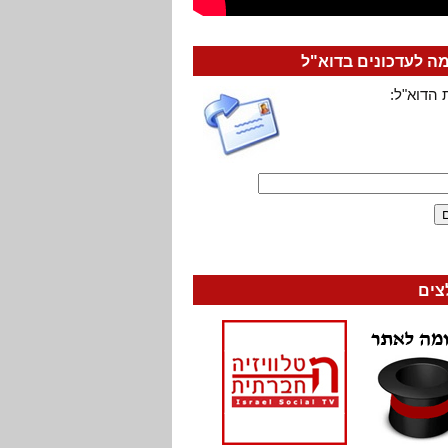
 לעדכונים בדוא"ל
 הדוא"ל:
צים