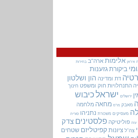
אלימות
ארה"ב
בחירות
איראן
מי
גזענות
ביקורת
טיה
הון ושלטון
דת ומדינה
ה
התנחלויות
חוק ומשפט
חינוך
ישראל
כיבוש
ין
ירושלים
מחאה
מלחמה
מאבק
מו"מ
ה
נתניהו
מעסיקים
משכורת
סוריה
פלסטינים
צדק
פוליטיקה
עזה
קפיטליזם
ציונות
שטחים
צה"ל