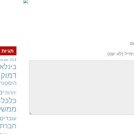
ם
תגיות
מייל (לא יוצג)
J14
אובמה
בינלאו
דמוקר
היסטורי
ימ
יהדות
כלכלה
ממשל
עובדים
חברתי