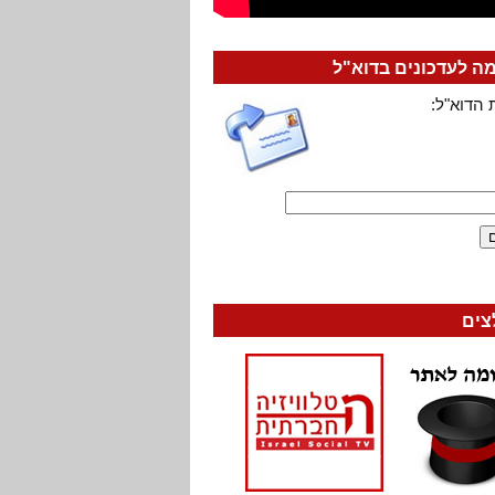
 לעדכונים בדוא"ל
 הדוא"ל:
צים