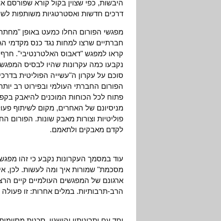
היבשות, כפי שצוין בקול קורא שפורסם 
דרכים חדשות ואסטרטגיות משותפות לשינ
חברתיים שרצו למחות נגד כנס מקדמי הגל
קראו למפגש "דאבוס האלטרנטיבי". חר
נקבעו כמה עקרונות שהיו לבסיס המפגשים
סוכם על עקרון ה"עשייה הפוליטית בדרכי
הפורום החברתי העולמי ובפירוט רב יות
פתוח לכל הכוחות המוכנים להיאבק בקפיט
מניסיונם של האחרים, מקום לשיתוף פעול
פוליטיות וצורות מאבק שונות. הפורום החב
לקדם מאבקים ולתאמם.
עוד במסמך העקרונות נקבע כי זהו מפגש "
מסכמת" שמורות איך ומה לעשות. לכן, אין 
ארגונם של המפגשים העולמיים קיים הרצון
הרב-תרבותיות. במלים אחרות: זו פעולה
יחד עם יתרונותיו והישגיו, סכנות מסוימ