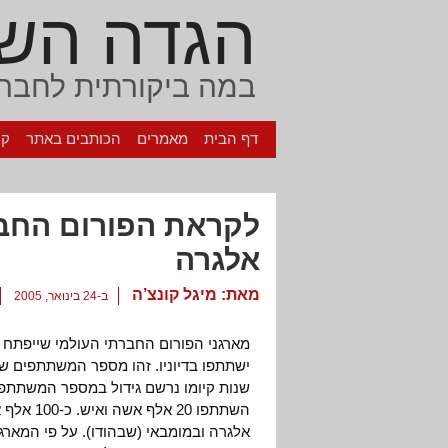
הגדה הש
במה ביקורתית לחברה
דף הבית
מאמרים
הכותבים באתר
קי
לקראת הפורום החבר
אלגרה
מאת:
מיגל קונצ’ה
ב-24 בינואר, 2005
ישתתפו בדיוניו. זהו מספר המשתתפים שנ
השתתפו 0
אלגרה ובמומבאי (שבהודו). על פי המארג