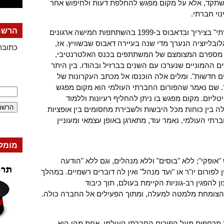
אשתקד, אלא על מקום מפגש להחלפת דעות ולחיפוש אחר
וי חברתי.
הרשמה
מפגשי הפורום החלו כמעט באופן "מחתרתי" בציריך ובדאבוס ב-1999 בהשתתפות חמישה ארגונים
ובליזציה הנערך מדי שנה בעיירה דאבוס שבשוויץ. אז,
כתובת
ף מספרם המצומצם של המשתתפים בכנס האלטרנטיבי,
 ההמוניים שנערכו עם השנים בברזיל ובהודו. בין היתר
ם חדשות". ומלים אלה הוכנסו אל מכתב העקרונות של
ר. שם נאמר שהפורום החברתי העולמי הוא מקום מפגש
ליזם. מקום מפגש בו ניתן להחליף רעיונות וללמוד
ה בין כוחות מכל היבשות ולשבירת מחסומים בין אופציות
רתי העולמי, נאמר עוד, מתארגן באופן עצמאי ומעוניין
מומל
אופקי"; ללא "בוסים" וללא מנהלים, וגם ללא "הודעה
לפורום יו"ר או "ועד מנהל" ואין לה דוברים רשמיים. במהלך
 להפגין רב-גוניות הקיימת בעולם, תוך כיבוד
 הצומחת מלמטה למעלה, ומתוך הפעילים אל החברה כולה.
ות מרחפות מעל הפורום החברתי העולמי. אחת מהן היא