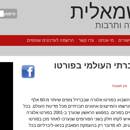
מאלית
חיפוש
 ותרבות
שורים
מי אנחנו
צרו קשר
הרשמה לעדכונים שוטפים
תי העולמי בפורטו
אין תגובות
מארגני הפורום החברתי העולמי שייפתח השבוע בפורטו אלגרה שבברזיל צופים שיותר מ-60 אלף
רשמו והמייצגים ארגונים חברתיים מכל מדינות העולם. בכל
שנות קיומו נרשם גידול במספר המשתתפים בפורום. במפגש הראשון שנערך ב-2001 בפורטו אלגרה
2 אלף אשה ואיש. כ-100 אלף איש לקחו חלק בשני הפורומים שנערכו לאחר מכן בפורטו
נים, לא מדובר רק בהעמקת המאבק בניאו-ליברליזם בכל