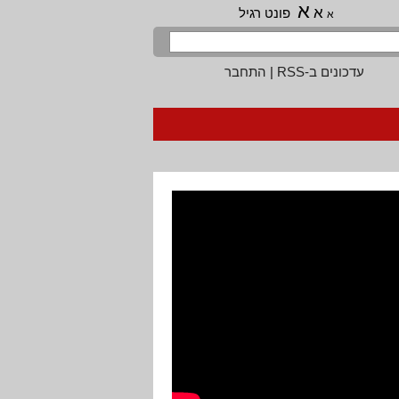
א
א
פונט רגיל
א
עדכונים ב-RSS
|
התחבר