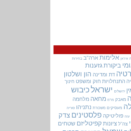
אלימות
ארה"ב
בחירות
איראן
מי
גזענות
ביקורת
טיה
הון ושלטון
דת ומדינה
ה
התנחלויות
חוק ומשפט
חינוך
ישראל
כיבוש
ין
ירושלים
מחאה
מלחמה
מאבק
מו"מ
ה
נתניהו
מעסיקים
משכורת
סוריה
פלסטינים
צדק
פוליטיקה
עזה
קפיטליזם
ציונות
שטחים
צה"ל