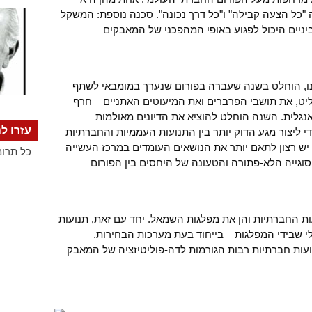
 "כל הצעה קבילה" ו"כל דרך נכונה". סכנה נוספת: המשקל
ניים היכול לפגוע באופי המהפכני של המאבקים
נו, הוחלט בשנה שעברה בפורום שנערך במומבאי לשתף
דליט, את תושבי הפרברים ואת המיעוטים האתניים – חרף
נגלית. השנה הוחלט להוציא את הדיונים מאולמות
עזרו לנ
ליצור מגע הדוק יותר בין התנועות העממיות והחברתיות
 יש רצון לתאם יותר את הנושאים העומדים במרכז העשייה
כל תרומ
 הסוגייה הלא-פתורה והטעונה של היחסים בין הפורום
ת החברתיות והן את מפלגות השמאל. יחד עם זאת, תנועות
י שבידי המפלגות – בייחוד בעת מערכות הבחירות.
עות חברתיות רבות הגורמות לדה-פוליטיזציה של המאבק