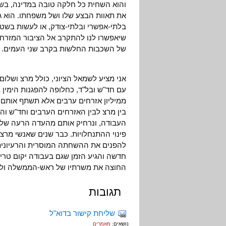
והוא השחית כל חלקה טובה במדינה, בשו
את תאוות הבצע שלו ושל משפחתו. הוא 
בלתי-אפשרי ובלתי-צודק, או לעשות בשטח
שיאפשרו לנו להתקרב אל הציבור המזרחי 
של השכבות החלשות בקרב שני העמים.
אני מציע לשמאל הציוני, כולל מרצ ושלום
עם חד"ש ובל"ד, כחלופה להפגנות הימין
ממיליון אזרחים ערבים אלא תשתף אותם ב
בין מרצ לבין האזרחים הערבים וחד"ש ו
העבודה, ונרחיק אותם מהעדה הרעה של פ
פינוי ההתנחלויות. כבר שנים שאנשי מר
להפנים את ההשחתה המוסרית והרעיונית
חדשה והגיע הזמן שגם בעבודה יקום טריא
החוצה את משרתיו של ראש-הממשלה ולע
תגובות
שליחת קישור בדוא"ל
נושאים:
מאמרים