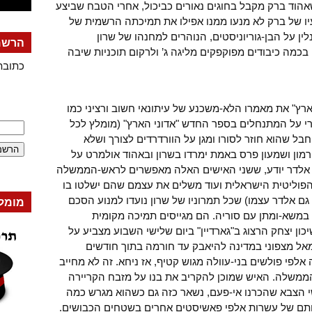
שאהוד ברק מקבל בחוגים נאורים כביכול, אחרי הטבח שביצע
חי ישראל באוקטובר 2000. פשעיו של ברק לא מנעו ממנו אפילו את תמיכתה הרשמית של
20, אז מה לנו כי נלין על הבן-גוריוניסטים, הנוהרים למחנהו של שרון
הרשמה
בכמה כיבודים מפוקפקים מליגה ג’ ולרקום תוכניות שיבה
כתובת
רץ" את מאמרו הלא-משכנע של עיתונאי חשוב ורציני כמו
רי על המתנחלים בספר החדש "אדוני הארץ" (מומלץ לכל
חבל שהוא חוזר לסורו ומגן על הוורדרדים לצורך ושלא
רמון ושמעון פרס באמת ימרדו בשרון ובאהוד אולמרט על
 אלדר יודע, ששני האישים האלה מאפשרים לראש-הממשלה
פוליטית הישראלית ועוד משלים את עצמם שהם ישלטו בו
ך גם אלדר עצמו) שכל תמרוניו של שרון נועדו למנוע הסכם
מומל
משא-ומתן עם סוריה. הם מגייסים תמיכה מקומית
ון יצחק הרצוג ב"גארדיין" ביום שלישי השבוע מצביע על
מאל מצפוני במדינה להיאבק עד חורמה בתוך חודשים
לפי פולשים בני-עוולה מגוש קטיף, אז ניחא. זה לא מחייב
ממשלה. האיש שמוכן להקריב את בנו על מזבח הקריירה
שי הצבא שהכרנו אי-פעם, נשאר כזה גם כשהוא מגרש כמה
תם של עשרות אלפי פאשיסטים אחרים בשטחים הכבושים.