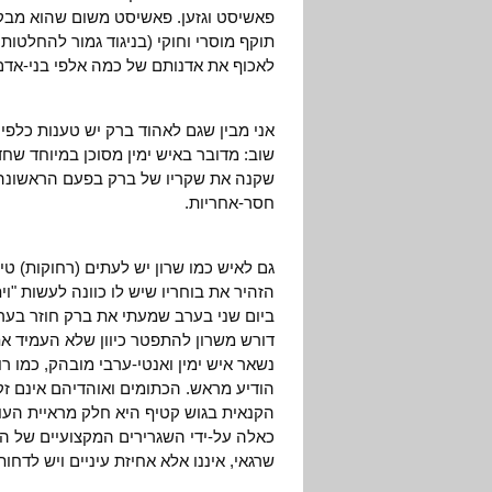
פאשיסט וגזען. פאשיסט משום שהוא מבק
תוקף מוסרי וחוקי (בניגוד גמור להחלטו
לאכוף את אדנותם של כמה אלפי בני-אדם 
אני מבין שגם לאהוד ברק יש טענות כלפי
שוב: מדובר באיש ימין מסוכן במיוחד שחד
שקנה את שקריו של ברק בפעם הראשונה ה
חסר-אחריות.
גם לאיש כמו שרון יש לעתים (רחוקות) טי
הזהיר את בוחריו שיש לו כוונה לעשות "ו
ביום שני בערב שמעתי את ברק חוזר בערוץ
דורש משרון להתפטר כיוון שלא העמיד את 
נשאר איש ימין ואנטי-ערבי מובהק, כמו ר
הודיע מראש. הכתומים ואוהדיהם אינם זקו
הקנאית בגוש קטיף היא חלק מראיית העו
כאלה על-ידי השגרירים המקצועיים של ה
שרגאי, איננו אלא אחיזת עיניים ויש לדחות 