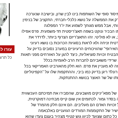
וד סופי של השותפות בינו לבין שרון, ובישיבה שנערכה
רק את הממשלה על נושא כלכלי-חברתי, התקציב של בנימין
ומותי, אבל ממש מגוחך לשמוע את יו"ר המפלגה
תו הבכיר ונוקט בשפה תאצ’ריסטית חד-משמעית. פרס אפילו
או לא פוליטי. זהו התאצ’ריזם הצרוף ביותר, לדרדר את
ת זניחה ולא לראות בסוגיות הכרוכות בו נושא רעיוני
ירופי" שהוויכוחים הרעיוניים במערב נסובים בדיוק על
עזרו לנ
טיח זכויות סוציאליות, כיצד להגן על האזרחים מפני תאוות
כל תרומ
שרידי משאביהם לחברות הרב-לאומיות בכלל
 זה לא מעניין את פרס. הוא חלק מהאורביט האמריקאי בכל
נלד ריגן בדיוק כמו ביבי, וההתקפות שלו על "הקפיטליזם
ותו של שר האוצר בנושא ההתנתקות.
 של מפא"יניקים מושבעים, שהסבירו את תמיכתם העכשווית
בסדר גמור. לכתומים אין שום קייס מבחינה דמוקרטית,
ל זכויות האדם הם מעליבים. הם אינם חלק מהמרד של
ישיר של התקוממות המורדים הגזעניים באלבאמה
. כל כתום שצועד לכיוון גוש קטיף מצהיר בעצם צעדו שהוא