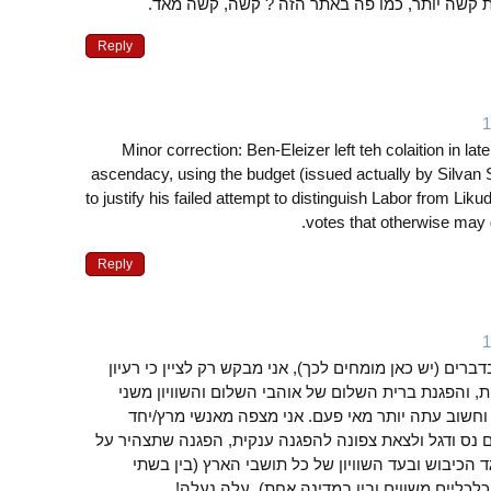
ת קשה יותר, כמו פה באתר הזה ? קשה, קשה מאד.
Reply
Minor correction: Ben-Eleizer left teh colaition in l
ascendacy, using the budget (issued actually by Silva
to justify his failed attempt to distinguish Labor from Li
votes that otherwise may
Reply
רים (יש כאן מומחים לכך), אני מבקש רק לציין כי רעיון
, והפגנת ברית השלום של אוהבי השלום והשוויון משני
ד וחשוב עתה יותר מאי פעם. אני מצפה מאנשי מרץ/יחד
 נס ודגל ולצאת צפונה להפגנה ענקית, הפגנה שתצהיר על
ד הכיבוש ובעד השוויון של כל תושבי הארץ (בין בשתי
כליים משווים ובין במדינה אחת). עלה נעלה!