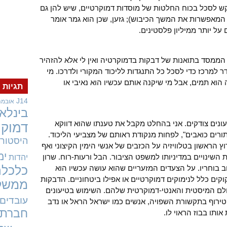
ש לסכל בכוח החלטות של מוסדות דמוקרטיים, שיש להן גם
ת המאפשרות את המשך הכיבוש); גזען, שכן הוא גמר אומר
על יותר ממיליון פלסטינים.
 הממסד בתואנות של דבקות בדמוקרטיה ואין לי אלא להזהיר
ר למרכז כדי לסכל כל התנגדות לליכוד המקורי ולדרכו. מי
וא תמים, אבל מי שיקנה אותם עכשיו הוא נאיבי או
תגיות
J14
אובמה
בינלאו
עונים צודקים. אני בהחלט מקבל את טענתו שהוא דווקא
דמוקר
יתורים כואבים", לפחות מנקודת ראותם של מצביעי הליכוד.
היסטורי
 הראשון בטלוויזיה על הכזבים של אנשי הימין הקיצוני ואף
ימ
השינויים במדיניותו למשפט הציבור. הבל ורעות-רוח. שרון
יהדות
וב בוחריו. על הצעדים המזעריים שהוא עושה עכשיו הוא
כלכלה
קים כלל לנימוקים דמוקרטיים או אפילו ביטחוניים. הדבקות
ממשל
לם המיסטית והאנטי-דמוקרטית שלהם. השימוש בטיעונים
עובדים
טירוף בתקשורת השפויה, אנשים כמו ישראל הראל או נדב
חברתי
אותו בבוז הראוי לו.