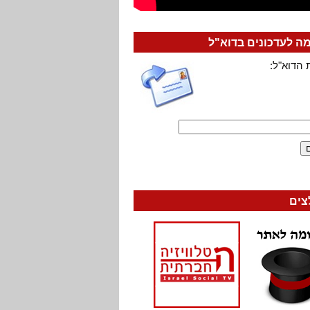
 לעדכונים בדוא"ל
 הדוא"ל:
צים