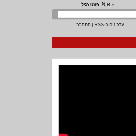
א
א
פונט רגיל
א
עדכונים ב-RSS
|
התחבר