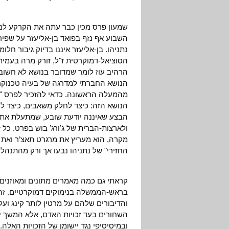
שמעון פרס מכין כבר עתה את הקרקע למיס
השבוע אף נזף בפואד בן-אליעזר על שפי
נתניהו. בן-אליעזר איננו בדיוק גיבור חל
הסוציאל-דמוקרטית ז"ל, זורק מרה בעמי
הרהיב עוז לומר שמדובר בנושא לא חשוב, 
הנושא החברתי למדרגה של בעיה טכנוקרטי
מהמעלה הראשונה. כדאי להזכיר לפרס "הא
הנושא הזה: כיצד לחלק משאבים, כיצד להב
הבצע שאיננה יודעת שובע, שמתעלת את 
ולארצות-הברית של ג’ורג’ בוש בפרט. כל
מקרה, הוא מעריץ את מרגרט תאצ’ר ואת רו
החזירי" של נתניהו נבעו אך ורק מהתנהל
קראתי גם כמה מאמרים מתונים ומאוזנים
בראש-הממשלה בנימוקים דמוקרטיים. זה 
והדיבורים שלהם על מרטין לותר קינג וע
השחורים בעד זכויות האדם, אלא המשך 
ובמיסיסיפי נגד יישומן של הזכויות האלה