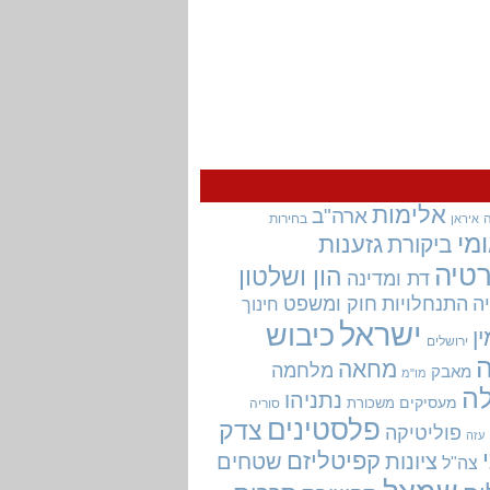
אלימות
ארה"ב
בחירות
איראן
מי
גזענות
ביקורת
טיה
הון ושלטון
דת ומדינה
ה
התנחלויות
חוק ומשפט
חינוך
ישראל
כיבוש
ין
ירושלים
מחאה
מלחמה
מאבק
מו"מ
ה
נתניהו
מעסיקים
משכורת
סוריה
פלסטינים
צדק
פוליטיקה
עזה
קפיטליזם
ציונות
שטחים
צה"ל