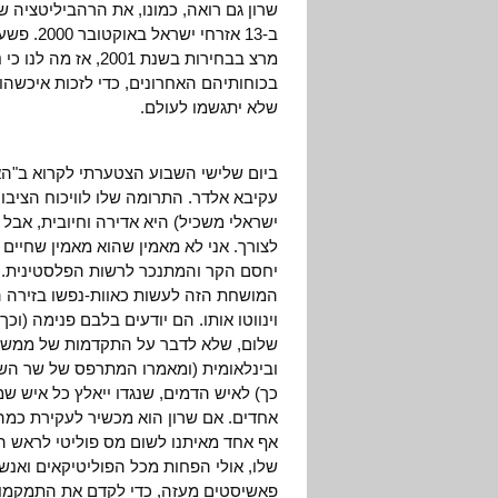
שרון גם רואה, כמונו, את הרהביליטציה 
ב-13 אזר
מרצ בבחירות בשנת 01
בכוחותיהם האחרונים, כדי לזכות איכשהו 
שלא יתגשמו לעולם.
ביום שלישי השבוע הצטערתי לקרוא ב"הא
עקיבא אלדר. התרומה שלו לוויכוח הציבו
ישראלי משכיל) היא אדירה וחיובית, אבל 
לצורך. אני לא מאמין שהוא מאמין שחיים 
יחסם הקר והמתנכר לרשות הפלסטינית.
המושחת הזה לעשות כאוות-נפשו בזירה ה
וינווטו אותו. הם יודעים בלבם פנימה (וכ
שלום, שלא לדבר על התקדמות של ממש ב
ובינלאומית (ומאמרו המתרפס של שר השיכ
כך) לאיש הדמים, שנגדו ייאלץ כל איש ש
אחדים. אם שרון הוא מכשיר לעקירת כמה א
אף אחד מאיתנו לשום מס פוליטי לראש ה
שלו, אולי הפחות מכל הפוליטיקאים ואנ
פאשיסטים מעזה, כדי לקדם את התמקמו