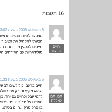
16 תגובות
5 באוגוסט 2005 בשעה 3:02
מצטער להיות המגיב הראשון
הצעתי להקהיל את הציבור ה
חיים
חייבים להפגין מייד תחת ה
ברעם
סולידאריות עם האזרחים הע
5 באוגוסט 2005 בשעה 11:33
חיים ברעם יכול לשים לב ש
שהוא מקיף וחובק את כווולל
חם, חם
לרמי יובל ולחיים גם יחד. כן
לאללה
מאויים על ידי "קיצונים פרו
בו סרק סרק…היינו בסרט.