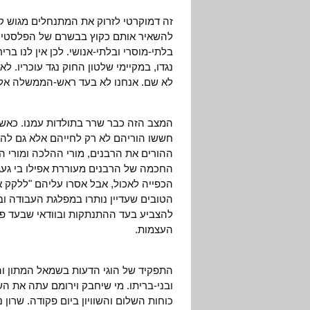
זה דמוקרטי לזרוק את המתנחלים מגוש קטיף
להשאיר אותם כקוץ בבשרם של הפלסטינים 
בלתי-מוסרי ובלתי-אנושי. לכן אין לנו ב
נגדו, במקיימי שלטון החוק נגד עוכריו. ל
לא שם. אנחנו לא בעד ראש-הממשלה אלא נ
המצב הזה כבר שרר בתולדות עמנו. כאשר 
חששו הוריהם לא רק לחייהם אלא גם להמ
ההורים את הרבנים, מורי ההלכה ומורי הד
החכמה של הרבנים מעוררת אפילו בי געגו
הכפייה לאכול, אבל אסרו עליהם "ללקק 
הטובים שעדיין נותרו במפלגת העבודה וב
להצביע בעד ההתנתקות ובוודאי שבעד פי
העצמות.
התפקיד של הוגי הדעות בשמאל המתון וה
ובני-בריתו. מי שיחבק וירומם עתה את ה
כוחות השלום והשוויון ביום פקודה. שרון