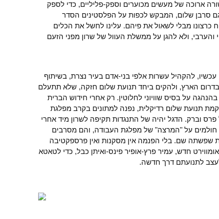
רה ארוכה של מעשים מכוערים וספק-פליליים, כדי לספק
גם סרבן שלום, המבקש לכפות על הפלסטינים הסדר
 כרצונו מבלי לשאול את פיהם. עלינו לחשל את הכלים
והערבי, ולא להגן על ממשלת העוול של שרון מפני הזעם
 עכשיו, להקהיל עשרות אלפי בני-אדם בעיר נצרת, בשיתוף
 בדרום הארץ, ולהקים ביחד תנועת שלום חזקה, שלא תתעלם
הנהגה על בסיס שוויוני לחלוטין. רק אחרי חידוש הברית
הקמת תנועת שלום רדיקלית, נפנה למתונים בקרב מפלגת
רס וברק. הדגל יהיה של התנגדות תקיפה לשרון מיד אחרי
צ חולמים על "המרצה" של מפלגת העבודה, והם מסרבים
 שפשתה שם. בלי הפנמה אין מסקנות ואין פרספקטיבה
ומווירט חדש, עמיר פרץ-אופיר פינס-ואיתן כבל, כדי לטאטא
צב לתנועתם דרך חדשה.