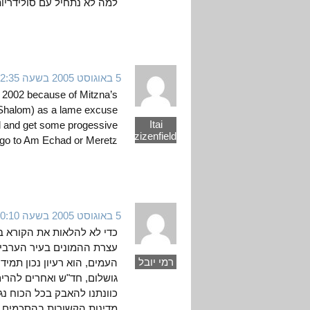
למה לא נתחיל עם סולידריו
5 באוגוסט 2005 בשעה 12:35
ate 2002 because of Mitzna’s
n Shalom) as a lame excuse
Itai
kud and get some progessive
Nartzizenfield
 go to Am Echad or Meretz.
5 באוגוסט 2005 בשעה 10:10
כדי לא להלאות את הקורא בדב
עצרת ההמונים בעיר הערבית
רמי יובל
העמים, הוא רעיון נכון תמי
גושלום, חד"ש ואחרים להרים
כוונתנו להאבק בכל הכוח נג
מדינות הקשורות בהסכמים כל