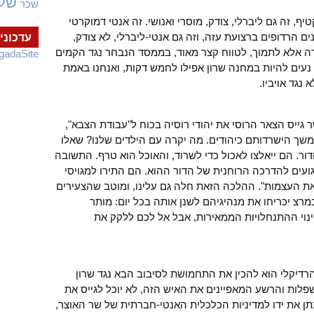
של
שכר
, זה גם ליברלי, צודק, מוסרי ואנושי. זה אנטי דמוקרטי
הרדופים ברצועת עזה, וזה גם אנטי-ליברלי, לא צודק,
עדכוני
רירה אלא לתמוך, לטווח קצר מאוד, בממסד הנבחר נגד הקמים
gadaSite
א נעים להיות במחנה שרון אפילו לחמש דקות, ואנחנו באמת
גד אויביו.
גייס הצאר הרוסי את יהודי רוסיה בכוח ל"עבודת הצבא",
שך הישרדותם כיהודים. מה יקרה עם הילדים שלנו? שאלו
ור. הם ייאלצו לאכול כדי לשרוד, והאוכל הוא טרף. התשובה
עים להדרכה הרוחנית של הדור ההוא. הם התירו למגויסי
את העצמות". ההלכה הזאת חלה גם עלינו, ומוטב שהצעירים
מרצ יכריחו את מנהיגיהם לשנן אותה בכל יום: מותר
נוי ההתנחלויות הממאירות, אבל אל לכם ללקק את
רדיקלי הוא להכין את התחמושת לסיבוב הבא נגד שרון
שפלות והרשע המאפיינים את האיש הזה, לא יוכל לגייס את
 נתן את ידו למדיניות הכלכלית האנטי-חברתית של שר האוצר,