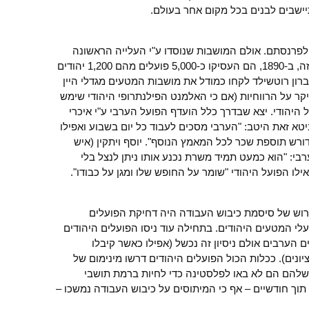
יישבים לבנים בכל מקום אחר בעולם.
 לפרנסתם. אולם המושבות שנוסדו ע"י העלייה הראשונה
העסיקו בעיקר פועלים ערבים. כבר לפני זה, ב-1890, הם העסיקו כ-5,000 פועלים מהם 1,200 יהודים
ברון רוטשילד לקחו כמודל את מושבות המטעים מגדלי היין
יקר על הרווחיות (אם כי האלמנט הפילנתרופי היהודי שימש
ל היהודי. יצא שבדרך כלל הועדף הפועל הערבי ע"י איכרי
א זאת היטב: "הערבי מסכים לעבוד כל יום בשבוע ואפילו
 דורש תוספת שכר לכל המאמץ הנוסף". יוסף ויתקין (איש
י: "הוא כמעט תמיד משרת נכנע אותו ניתן לנצל בלי
ילו הפועל היהודי "שומר על החופש שלו ומגן על כבודו".
וש של סיסמת כיבוש העבודה היה דחיקת הפועלים
 המטעים היהודים. בתחילה עוד ניסו הפועלים היהודים
הערבים אולם ניסיון זה נכשל (אפילו כאשר קיבלו
ונים). ככלות הכול הפועלים היהודים דרשו מינימום של
 שלהם הם לא באו לפלסטינה כדי לחיות ברמת תושבי
תוך חודשיים – אף כי המיתוסים על כיבוש העבודה נמשכו –