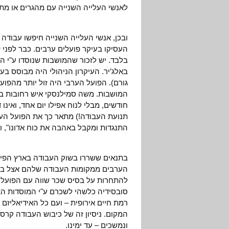
לאנשי העלייה השנייה עם מהגרים או מת
ובכן, אנשי העלייה השנייה חיפשו עבודה
בלבד. יש לזכור שהמושבות שנוסדו ע"י ה
באלג’יר. העיקרון הניהולי היה מבוסס בע
גורם). הפועל הערבי היה זול יותר מהפוע
המושבות. משה סמילנסקי איש רחובות ביט
חודשים, מבלי לנוח אפילו יום אחד, ואינו
תנועת העבודה!) מתאר כך את הפועל הערב
התנגדות ומקבל באהבה את כוח אדונו", וא
בתנאים ששררו בשוק העבודה בארץ הפיר
הערבים ממקומות העבודה שלהם אצל בעלי
להתחרות על בסיס שכר שווה עם הפועלים 
סובסידיה כלשהי לשכרם ע"י המוסדות הצי
רמת חיים אירופית – ועם כל האידיאליזם
המקום. ניסיון זה של כיבוש העבודה קרס 
ונמשכים – עד ימינו.