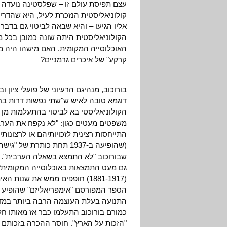
עצם תפיסת עולם זו – שפלסטינה נועדה ל
קולוניאליסטית הנזכרת לעיל, היא שהדרי
אליו הגיעו – והיא שבאה לביטוי גם בדבר
הקולוניאליסטית היתה שונה כמובן בכל 
האוכלוסייה המקומית. האם מישהו היה מע
קרקע" של איכרים גרמניים?
בורוכוב, מנהיגם הרעיוני של פועלי ציון
דוגמא טובה לאיש ש"שתי נפשות דרות בחז
הקולוניאליסטי בא לביטוי בהתעלמות מן 
משפטים מעטים כגון: "לא נקפח את הערבי
התייחסות רצינית לזכויותיהם או לרצונו
שבורוכוב "לא התמצא בשאלה הערבית". 
גם מעט התמצאות באוכלוסייה המקומית? 
(1881-1917) חופפים ממש את שנו
הספר המפורסם "אימפריאליזם" שהופיע ב
כמורם בורוכוב התעלמו כבר אז מאותו 
"הזכות על הארץ". חוסר ההכרה בזכותם