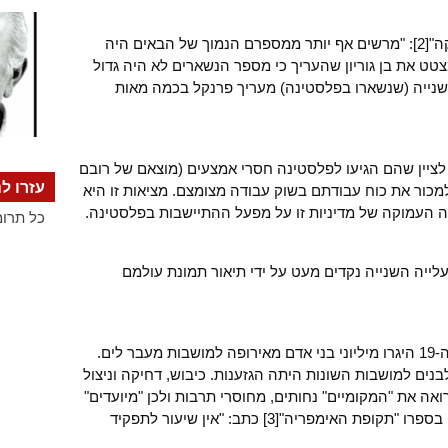
יונתן פרנקל כותב בספרו "נבואה ופוליטיקה"[2]: "מרשים אף יותר ממספרם הנמוך של הבאים היה
צטט את בן גוריון שהעריך כי מספר הנשארים לא היה גדול
ה השנייה (שנשארו בפלסטינה) מעריך פרנקל בכמה מאות
לציין שהם הגיעו לפלסטינה חסרי אמצעים (מוצאם של רובם
עזרו לנ
למכור את כוח עבודתם בשוק עבודה מצומצם. מציאות זו היא
העמוקה של מדיניות זו על מפעל ההתיישבות בפלסטינה.
כל תרומ
ייה השנייה נקדים מעט על ידי תיאור תמונת עולמם
בתנועת ההגירה העצומה בשלהי המאה ה-19 היגרו מיליוני בני אדם מאירופה למושבות מעבר לים.
נים למושבות השונות היתה הגזענות. כיבוש, דחיקה וניצול
אה את "המקומיים" נחותים, מחוסרי תרבות ולכן "מיועדים"
להגמוניה אירופית. ההיסטוריון הובסבאם בספרו "תקופת האימפריה"[3] כתב: "אין שיעור לתפקיד