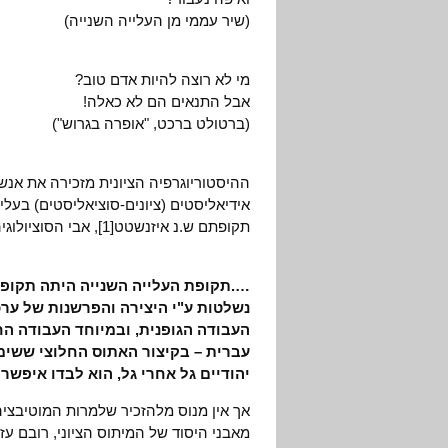
(שיר עממי מן העלייה השנייה)
מי לא רוצה להיות אדם טוב?
אבל התנאים הם לא כאלה!
(ברטולט ברכט, "אופרה בגרוש")
אידיאליסטים (ציונים-סוציאליסטים) בעל
תקופתם ש.נ איזנשטט[1], אבי הסוציולוגיה הישראלית:
….תקופת העלייה השנייה היתה תקופה ב
נשלטות ע"י היצירה והפרשנות של ערכ
העבודה הגופנית, ובמיוחד העבודה ה
עברית – בקיצור האתוס החלוצי ששימ
יהודיים גל אחרי גל, הוא לבדו איפש
אך אין מנוס מלהזכיר שלמרות המוטיבצי
מאבני היסוד של המיתוס הציוני, רובם ע