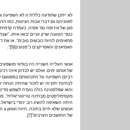
לא ייתכן שתודעה כללית זו לא השפיעה 
לאוזניהם גם דברי אבות הציונות, כמו הר
מתאימים להיות כובשים טובים". או את דב
האסיאנים והאפריקנים כ"מנוונים[5]".
אנשי העלייה השנייה היו בוודאי מושפעי
של אותם ימים. אולם יש לבדוק איזה רכ
רבים) השפיעה על התנהגותם במפגשם עם
לבחינת יחס זה יש לזכור שהיתה הנחת יסוד
מקסימליסטים מבחינה טריטוריאלית". פרו
היתה השאיפה להשיג רוב יהודי בישראל.
אנשי
של התושבים הערבים"[7].