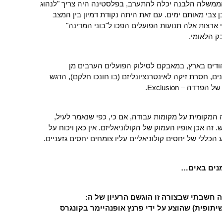
משלה הלבנה יכלה להתערב, בפלסטינה היה צריך "לנהוג
ן צבי מאותם ימים. עם זאת היתה נקודת דמיון בין המצב
ארצות אלה תנועות הפועלים הפכו ל"בוני המדינה"
ק הלאומי.
דים בארץ, במאבקם לסילוק הפועלים הערבים מן
ם, חסרת זיקה לאינטרנציונליזם (בו חונכו חלקם), הדגש
ה – Exclusion.
 המקומית על מקומות עבודה, אם כי, כפי שנאמר לעיל,
זה אכן אופיו העמוק של הקולוניאליזם. אין כאן ויכוח על
הכללי של יחסים קולוניאליים עליו צומחים יחסים גזעניים.
מנים באים…
 חשבתי שבצורה זו הוגשם הרעיון של ה:
Siedl (התיישבות שיתופית) שהוצע על ידי פרנץ אופנהיימר בקונגרס