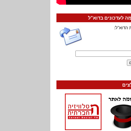
 לעדכונים בדוא"ל
 הדוא"ל:
צים