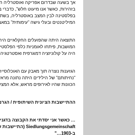
אך בשעה שבדרום אפריקה ואוסטרליה המ
בזהירות, כאשר אנו מיעוט חלש", כדברי ב
בפלסטינה לבין המצב באוסטרליה, בשתי 
המיליטנטים ובעלי גישה "עימותית" במאב
התוצאה היתה שהפועלים החקלאיים היהו
המושבות, פיתחו לאומניות כלפי הפלסטיני
היה על קולוניזציה דמוגרפית ואסטרטגיה של הפרד
הגזענות נוצרה תוך מאבק עם האוכלוסייה
"נחיתותם" של הילידים היתה נתונה מראש. 
הכוונות שהיו לאירופים מראש, אלא המצע 
ההתיישבות הציונית השיתופית / הגר
… כאשר אני יסדתי את הקבוצה בדגניה
ungsgemeinschaft
ב-1903…"