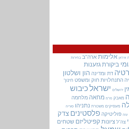
אלימות
ארה"ב
בחירות
איראן
מי
גזענות
ביקורת
טיה
הון ושלטון
דת ומדינה
ה
התנחלויות
חוק ומשפט
חינוך
ישראל
כיבוש
ין
ירושלים
מחאה
מלחמה
מאבק
מו"מ
ה
נתניהו
מעסיקים
משכורת
סוריה
פלסטינים
צדק
פוליטיקה
עזה
קפיטליזם
ציונות
שטחים
צה"ל