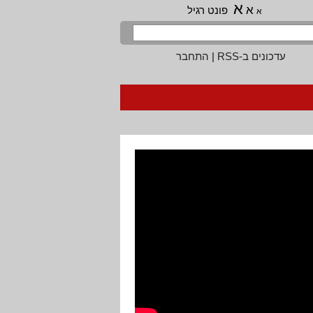
א
א
פונט רגיל
א
עדכונים ב-RSS
|
התחבר