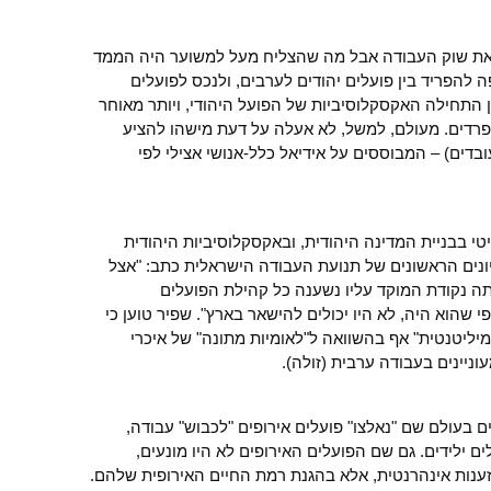
את שוק העבודה אבל מה שהצליח מעל למשוער היה הממד
 להפריד בין פועלים יהודים לערבים, ולנכס לפועלים
 התחילה האקסקלוסיביות של הפועל היהודי, ויותר מאוחר
 נפרדים. מעולם, למשל, לא אעלה על דעת מישהו להציע
בדים) – המבוססים על אידיאל כלל-אנושי אצילי לפי
י בבניית המדינה היהודית, ובאקסקלוסיביות היהודית
ונים הראשונים של תנועת העבודה הישראלית כתב: "אצל
ה נקודת המוקד עליו נשענה כל קהילת הפועלים
שהוא היה, לא היו יכולים להישאר בארץ". שפיר טוען כי
מיליטנטית" אף בהשוואה ל"לאומיות מתונה" של איכרי
ניינים בעבודה ערבית (זולה).
 בעולם שם "נאלצו" פועלים אירופים "לכבוש" עבודה,
 ילידים. גם שם הפועלים האירופים לא היו מונעים,
זענות אינהרנטית, אלא בהגנת רמת החיים האירופית שלהם.