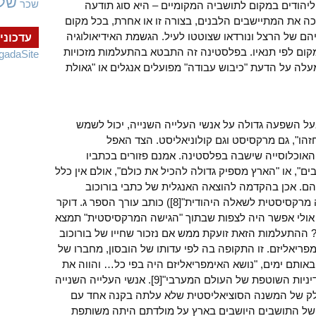
של
שכר
יהודים במקום לתושביה המקומיים – היא סוג תודעה
כה את המתיישבים הלבנים, בצורה זו או אחרת, בכל מקום
יהם של הרצל ונורדאו שצוטטו לעיל. הגשמת האידיאולוגיה
עדכוני
מקום לפי תנאיו. בפלסטינה זה התבטא בהתעלמות מזכויות
gadaSite
לה על הדעת "כיבוש עבודה" מפועלים אנגלים או "גאולת
 ובעל השפעה גדולה על אנשי העלייה השנייה, יכול לשמש
הו", גם מרקסיסט וגם קולוניאליסט. הצד האפל
האוכלוסייה שישבה בפלסטינה. אמנם פזורים בכתביו
ם", או "הארץ מספיק גדולה להכיל את כולם", אולם אין כלל
תיהם. אכן בהקדמה להוצאה האנגלית של כתבי בורוכוב
(שהופיעה ב-1937 תחת כותרת של "גישה מרקסיסטית לשאלה היהודית"[8]) כותב עורך הספר ג. דוקר
אולי אפשר היה לצפות שבתוך "הגישה המרקסיסטית" תמצא
ההתעלמות הזאת זועקת ממש אם נזכור שחייו של בורוכוב
ת האימפריאליזם. זו התקופה בה לפי עדותו של הובסון, מחברו של
אותם ימים, "נושא האימפריאליזם היה בפי כל… והווה את
התנועה בעלת העוצמה הרבה ביותר במדיניות השוטפת של העולם המערבי"[9]. אנשי העלייה השנייה
חלק של המשנה הסוציאליסטית שלא עלתה בקנה אחד עם
 של התושבים היושבים בארץ על מולדתם היתה משותפת