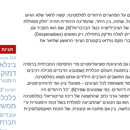
גם על המהגרים היהודים לפלסטינה. קשה לתאר שלא הגיעו
צל, שחזה, בין היתר, שהמדינה היהודית תהיה "חלק מסוללת
מגן של אירופה נגד אסיה, כעמדה קדמית של הציביליזציה כנגד הברבריות"[4], שם הוא הסביר גם,
כנגד הטענה שרק עניים יבואו איתו, "שבדיוק לאלה נזדקק בתחילה, רק נואשים (Desperadoes)
רי מקס נורדאו בקונגרס הציוני הראשון שתיאר את
תגיות
J14
אובמה
בינלאו
ם גם מרעיונות סוציאליסטיים פרי התסיסה החברתית ברוסיה
יב בתמונת העולם הכללית (שמטבע הדברים מכילה רכיבים
דמוקר
 התושבים הערבים הילידים אותם מצאו בפלסטינה.
היסטורי
 משותפת לכל הציונים – מפועלי ציון ועד לרוויזיוניסטים,
ימ
והוא שפלסטינה כולה נועדה לשמש מדינה ליהודים. כפי שמטעים שפיר[6]: "כל היהודים היו
יהדות
פסור גורני כתב שהתוצאה של ריכוז טריטוריאלי בפלסטינה
כלכלה
 הוא גם הטעים "שהתביעה למולדת בשל זכות היסטורית ע"י
ממשל
ם שלא חיים בתוכה, היווה a priori הכחשה, בין אם מתונה או קיצונית, של הזכות האקסקלוסיבית
עובדים
חברתי