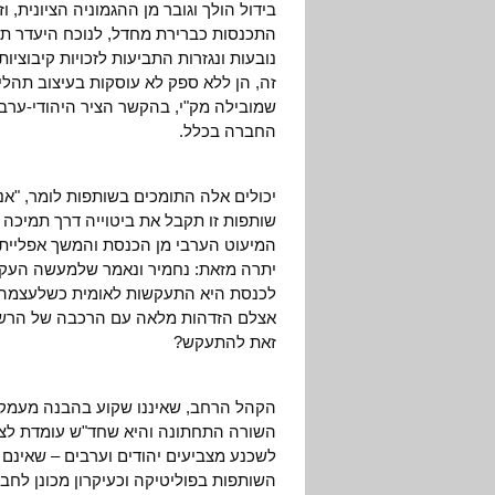
בידול הולך וגובר מן ההגמוניה הציונית,
התכנסות כברירת מחדל, לנוכח היעדר תקו
נובעות ונגזרות התביעות לזכויות קיבוציו
זה, הן ללא ספק לא עוסקות בעיצוב תהליכ
שמובילה מק"י, בהקשר הציר היהודי-ערבי
החברה בכלל.
יכולים אלה התומכים בשותפות לומר, "אנ
שותפות זו תקבל את ביטוייה דרך תמיכה 
המיעוט הערבי מן הכנסת והמשך אפלייתו"
יתרה מזאת: נחמיר ונאמר שלמעשה העקש
לכנסת היא התעקשות לאומית כשלעצמה, 
אצלם הזדהות מלאה עם הרכבה של הרשימ
זאת להתעקש?
הקהל הרחב, שאיננו שקוע בהבנה מעמקיה
השורה התחתונה והיא שחד"ש עומדת לצאת
לשכנע מצביעים יהודים וערבים – שאינם 
השותפות בפוליטיקה וכעיקרון מכונן לח