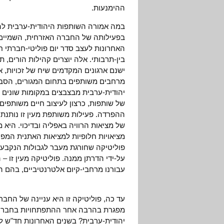
ההימנעות.
במה אמורה השותפות היהודית-ערבית להת
בפעילותה של החברה האזרחית, השמיים הם
האחרונות לעצב סדר יום פוליטי-חברתי חדש.
בין-תרבותי. אלה יוצרים קהילות הורים, 
ישנם ארגונים המקדמים שיח של זכויות, אם
מרחבים משותפים בתחום המגורים, הסבי
יהודית-ערבית מבצבצים במקומות שונים בי
של שותפות, כרצון לעיצוב חיים משותפים 
ההפרדה. פעילות משותפת מעין זו נותנת 
של מציאות הרוויה באפליה ובדיכוי. היא
מציאויות חלופיות למציאות האתנית המפר
פוליטיקה שחורגת מעבר לגבולות הנקבעים
על-ידי הדרתן ממנה. פוליטיקה מעין זו 
עבורנו מרחבי-קיום אלטרנטיביים, בהם הש
עד כה, פוליטיקה זו היא עניינה של החב
מפגרת בהרבה אחר ההתפתחויות בחברה 
יהודית-ערבית? בשנים האחרונות חד"ש 