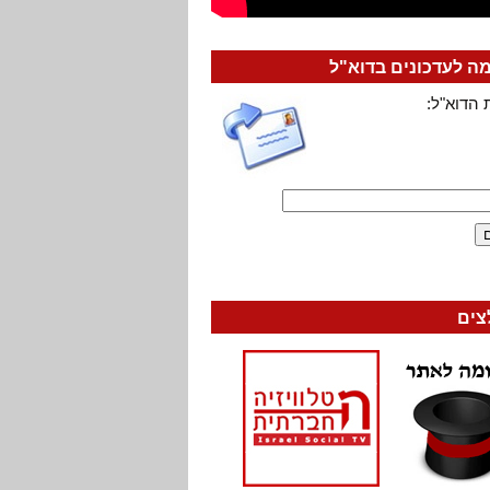
 לעדכונים בדוא"ל
 הדוא"ל:
צים