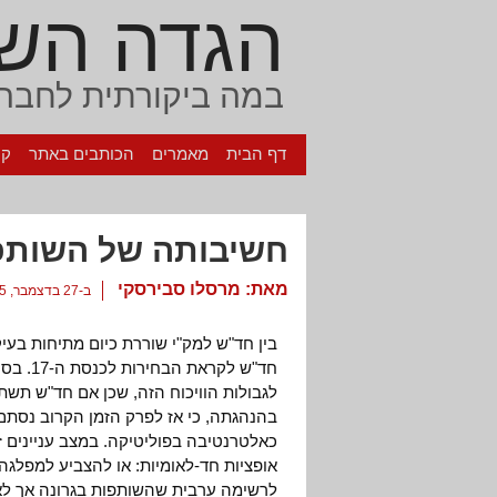
הגדה הש
במה ביקורתית לחברה
דף הבית
מאמרים
הכותבים באתר
קי
חשיבותה של השותפו
מאת:
מרסלו סבירסקי
ב-27 בדצמבר, 2005
בין חד"ש למק"י שוררת כיום מתיחות בע
חד"ש לק
לגבולות הוויכוח הזה, שכן אם חד"ש תש
בהנהגתה, כי אז לפרק הזמן הקרוב נסתם 
כאלטרנטיבה בפוליטיקה. במצב עניינים זה
אופציות חד-לאומיות: או להצביע למפלגה
לרשימה ערבית שהשותפות בגרונה אך לא 