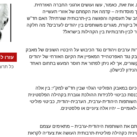
 את זאת, כאמור, עשו ועושים ארגוני החברה האזרחית.
 מוסדותיה – קִדמה את הקמתם של אזורי תעשייה
חב של תעסוקה והפגשה בין-תרבותית שגרתית? האם חד"ש
 ביקורת, מגורים משותפים בין יהודים לערבים? מה חלקה
ר לבין-תרבותיות בין הקהילות בישראל?
 ערבים ויהודים נגד הכיבוש על היבטיו השונים של מאבק
בק נגד האפרטהייד המאפיין את הקיום האזרחי של יהודים
עזרו לנ
שורים, אך לא ניתן לפתור את חוסר המעש בתחום האחד
כל תרומ
ידון לכישלון.
ום במאבק הפוליטי הגלוי שבין חד"ש למק"י: בין אלה
כנסת כביטוי ללכידות ההולכת וגוברת בקהילה הפלסטינית
שותפות היהודית-ערבית, הערבית-יהודית, כביטוי פוליטי
אומיים – יהיו אלה ציוניים או פלסטינים.
תם את השותפות היהודית-ערבית – מתאימים עצמם
נית כקהילה פוליטית-תרבותית העושה את צעדיה לקראת