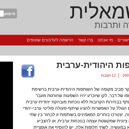
מאלית
חיפוש
 ותרבות
שורים
מי אנחנו
צרו קשר
הרשמה לעדכונים שוטפים
ת היהודית-ערבית
12 תגובות
יקר סביב מקומה של השותפות היהודית-ערבית ברשימת
ראת הבחירות לכנסת ה-17. בסופו של דבר, לקו שיוכרע יהיו השפעות שחורגות מעבר
תתף בבחירות הקרובות ללא נוכחות מובהקת יהודית-ערבית
הגולל על האפשרות להציג שיתוף-פעולה פוליטי ערבי-יהודי
, יצטרכו בוחרים המאמינים בשותפות זו לבחור בין שתי
 ציונית שמקשטת עצמה בנוכחות ערבית, או להצביע
במעשיה. לשתי חלופות אלה, יש להוסיף את אופציית