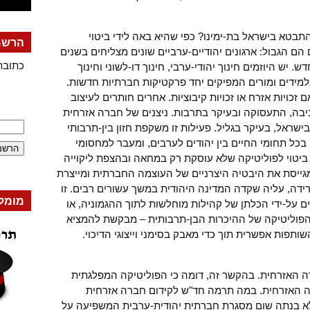
בטא בישראל בת-ימינו? כפי שהיא באה לידי ביטוי
הרשמה
 הגבול: ארגונים יהודיים-ערביים שונים מצליחים בשנים
כתובת
 יש היוזמים חינוך יהודי-ערבי, חינוך דו-לשוני וחינוך
תלמידים ומורים המפיקים יחד פרקטיקות חברתיות חדשות.
 זכויות אזרח או זכויות קיבוציות. אחרים חותרים לעיצוב
בה, התעסוקה ובעיקר בתרבות. ניצנים של חברה אזרחית
שראל, בעיקר בגליל. פעילות זו משקפת חזון בין-תרבותי
בכל תחומי החיים בין יהודים לערבים, ומעבר למחסומי
ביטוי לפוליטיקה שלא עוסקת רק במחאה ובהצפת ליקוייה
 מגייסת את היבטיה היצרניים של העוצמה החברתית ומייצרת
ידה, עליה שקדה המדינה היהודית במשך עשורים רבים. זו
מומל
 על-ידי הכלתן של קהילות מוחלשות לתוך ההגמוניה, או
– הפוליטיקה של ההיכרות הבן-תרבותית – מבקשת להמציא
ותפות אפשרית תוך כדי מאבק בסימני וייצוגי הדיכוי.
רה האזרחית. בהקשר זה, דומה כי הפוליטיקה המפלגתית
האזרחית. במה תרמה חד"ש לקידום חברה אזרחית
לא בנתה שום מסגרת חברתית יהודית-ערבית המשפיעה על