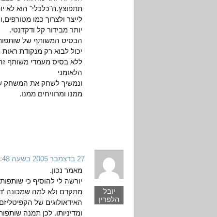
תתפוצץ.ה"כלכלי" הוא לא י
לייצר ולצרוך כמו מטורפים,ו
יותר מבידור קל ודקדנטי.
הבסיס המשותף של שותפות 
יכול לבוא רק מנקודת ראות
ללא בסיס מעמדי משותף זה,
הלאומני
ונמשיך לשחק את המשחק שא
ממנו ומרוויחים ממנו.
27 בדצמבר 2005 בשעה 16:48
מאמר נכון.
יורשה לי להוסיף כי שותפות 
יובל
מתקדם ולא למה שמכונה ‘דוק
הלפרין
האידאולוגים של הקפיטליזם
ומדיניותו. לכן תמנה שותפו