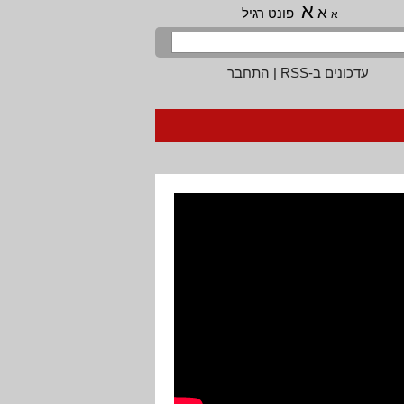
א
א
פונט רגיל
א
עדכונים ב-RSS
|
התחבר