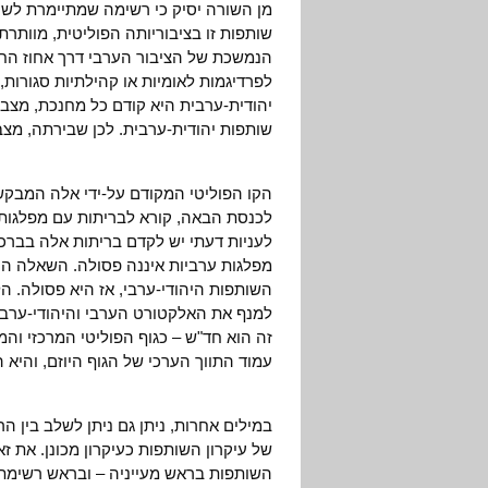
מן השורה יסיק כי רשימה שמתיימרת לשו
שותפות זו בציבוריותה הפוליטית, מוותר
הנמשכת של הציבור הערבי דרך אחוז החס
לפרדיגמות לאומיות או קהילתיות סגורות, 
יהודית-ערבית היא קודם כל מחנכת, מצביע
שותפות יהודית-ערבית. לכן שבירתה, מצב
הקו הפוליטי המקודם על-ידי אלה המבקש
לכנסת הבאה, קורא לבריתות עם מפלגות 
לעניות דעתי יש לקדם בריתות אלה בברכ
מפלגות ערביות איננה פסולה. השאלה היא 
השותפות היהודי-ערבי, אז היא פסולה. ה
למנף את האלקטורט הערבי והיהודי-ערבי
זה הוא חד"ש – כגוף הפוליטי המרכזי והמ
עמוד התווך הערכי של הגוף היוזם, והיא
במילים אחרות, ניתן גם ניתן לשלב בין הר
של עיקרון השותפות כעיקרון מכונן. את ז
השותפות בראש מעייניה – ובראש רשימת