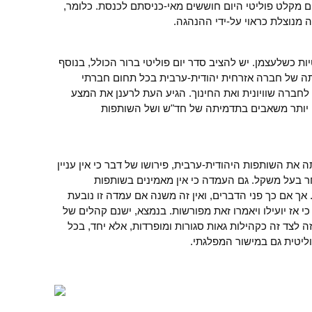
 מקלט פוליטי היום חוששים מאי-כניסתם לכנסת. כלומר,
 מנוצלת כראוי על-ידי ההנהגה.
ת כשלעצמן. יש להציב סדר יום פוליטי ברור הכולל, בנוסף
תה של חברה אזרחית יהודית-ערבית בכל תחום חברתי
חברה שוויונית ואת החינוך. הגיע העת לרענן את המצע
 יותר משאבים בתדמיתה של חד"ש ושל השותפות
ת השותפות היהודית-ערבית, פירושו של דבר כי אין עניין
חר בעל משקל. גם העמדה כי אין מאמינים בשותפות
אך אם כך פני הדברים, ואין זה משנה אם עמדה זו נובעת
י אז יועילו ויאמרו זאת מפורשות. בנמצא, ישנם קהלים של
ה לצד זה כקהילות גאות סגורות ומופרדות, אלא יחד, בכל
ליטית גם במישור המפלגתי.