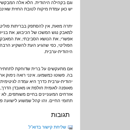
וגם בקהילה היהודית. הלא אלה המבקשים
יש כאן עמדת מיקוח לטובת החזית שאיננה
יתרה מזאת, אין להסתפק בבריתות פוליטיו
למאבק נגש המשכו של הכיבוש, את בניי
אפשרי, את הנושא הסביבתי, את המאבק ל
הפוליטי, כפי שהגיע העת להשקיע הרבה
היהודית-ערבית.
אם מתעקשים על ברית שדוחקת לתחתיתה א
בה. פשוטו כמשמעו. אינני רואה נימוק א
יהודית-ערבית כדרך היא עמדה לגיטימית. 
מאופנה לאומית חולפת או מאובדן הדרך, כ
אזרחים המעוניינים בחיים משותפים, לא ז
תחומי החיים. זהו קהל שמשוע לישועה פו
תגובות
שליחת קישור בדוא"ל