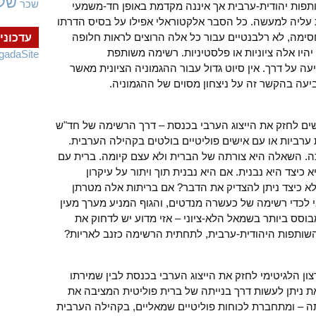
של
שכר
תפות יהודית-ערבית אך איננה מקדמת באופן חד-משמעי
ת עליה למעשה. כל הסבר אלקטוראלי אפילו על בסיס הדרתו
ימה, לא רלבנטיים עבור כל אלה הרוצים לראות חלופה
עדכוני
יהיו אלה ציוניות או פלסטיניות. רשימה משותפת
gadaSite
ה על דרך. אין סיוט גדול עבור ההגמוניה הציונית מאשר
יעה בהקשר זה על ניצחון מסוים של ההגמוניה.
ים לחזק את הייצוג הערבי בכנסת – דרך הרשימה של חד"ש
ערביות או עם אישים פוליטיים בולטים בקהילה הערבית.
ה. השאלה היא צורתה של הברית ולא עצם קיומה. ברית עם
כיצד היא נבנית. אם היא נבנית תוך ויתור על עיקרון
לא כיצד ניתן להצדיק את הדבר? אם בריתות אלה מטרתן
 לכדי רשימה של כעשרה מנדטים, והגוף המניע מערך מעין
בוסס ביותר בשמאל הלא-ציוני – אזי מדוע יש לדחוק את
 השותפות היהודית-ערבית, לתחתית הרשימה כזנב לאריות?
צון הלגיטימי לחזק את הייצוג הערבי בכנסת לבין שמירתו
את ניתן לעשות דרך בנייתה של ברית פוליטית המציבה את
ה – ומתחברת לכוחות פוליטיים שמאליים, בקהילה הערבית