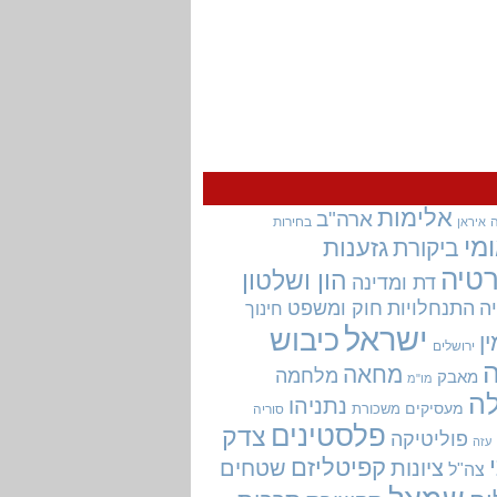
אלימות
ארה"ב
בחירות
איראן
מי
גזענות
ביקורת
טיה
הון ושלטון
דת ומדינה
ה
התנחלויות
חוק ומשפט
חינוך
ישראל
כיבוש
ין
ירושלים
מחאה
מלחמה
מאבק
מו"מ
ה
נתניהו
מעסיקים
משכורת
סוריה
פלסטינים
צדק
פוליטיקה
עזה
קפיטליזם
ציונות
שטחים
צה"ל