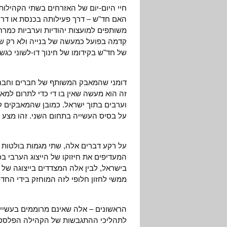
חיי היום-יום של האזרחים בשתי הקהילות.
האם חד"ש – דרך פעילותה בכנסת או דרך
משותפים למועצות יהודיות וערביות כמר
קִדמה בפועל כמעשה של בנייה ולא רק של
של חד"ש בקידומו של חינוך דו-לשוני כגש
דומני שהמאבק המשותף של חברים וחברות
זה הוא מעשה שאין בו די כדי לתרום למא
וערבים בתוך ישראל. כמובן שהמאבקים ק
על בסיס העשייה בתחום השני. זהו מצע הנ
על רקע דברים אלה, שתי מגמות בולטות כי
המעדיפים את חיזוקו של הייצוג הערבי ב
בישראל, לבין אלה המצדדים בייצוגה של ה
ממשי לחזון חלופי לזה המוחזק בידי החד-ל
הראשונים – אלה שאינם מרוממים בעשיי
לתהליכי ההתגבשות של הקהילה הפלסטי