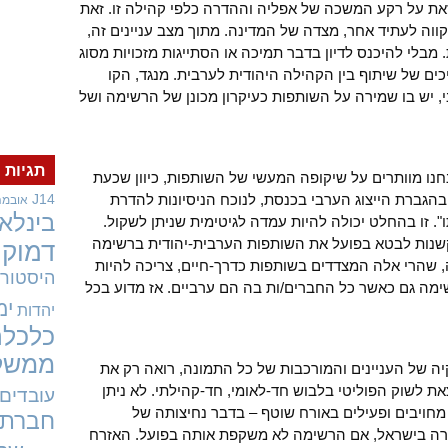
 וזאת על רקע המשכה של אפליה וההדרה כלפי קהילה זו. זאת
וה לעתיד אחר, מצדה של המדינה. מתוך מצב עניינים זה,
ת. מבלי להיכנס לדיון בדבר תמיכה או הסתייגות מזכויות מסוג
ים של שיתוף בין הקהילה היהודית לערבית. מנגד, הקו
, יש בו שמירה על השותפות כעיקרון מכונן של הרשימה ושל
תגיות
חנו מוותרים על שיקופה המעשי של השותפות, כיוון שכעת
בהגברת הייצוג הערבי בכנסת, לנוכח הניסיונות להדרת
J14
אובמה
בינלאו
. זו בהחלט יכולה להיות עמדה לגיטימית שניתן לשקול.
נות לבטא בפועל את השותפות הערבית-יהודית ברשימה
דמוקר
שהרי אלה המצדדים בשותפות כדרך-חיים, צריכה להיות
היסטורי
ה גם כאשר כל החברים/ות בה הם ערביים. אז מדוע בכל
ימ
יהדות
כלכלה
ממשל
 של העניינים והמורכבות של כל התמונה, רואה רק את
 לשוק הפוליטי בלבוש חד-לאומי, חד-קהילתי. לא ניתן
עובדים
מחויבים ופעילים באורח שוטף – בדבר נחיצותה של
חברתי
ברה בישראל, אם הרשימה לא משקפת אותה בפועל. האזרח