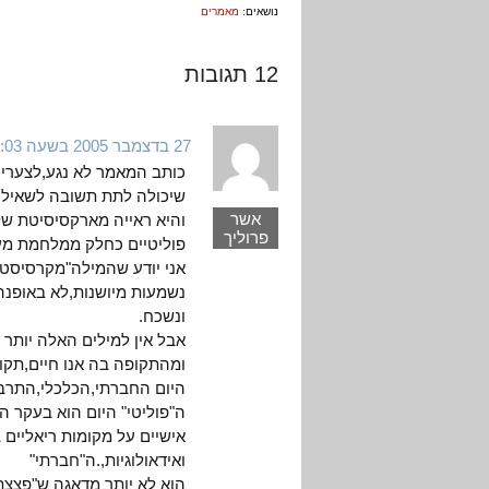
נושאים:
מאמרים
12 תגובות
27 בדצמבר 2005 בשעה 14:03
כותב המאמר לא נגע,לצערי,
שיכולה לתת תשובה לשאילו
אשר
והיא ראייה מארקסיסיטת ש
פרוליך
פוליטיים כחלק ממלחמת מע
אני יודע שהמילה"מקרסיסטי
נשמעות מיושנות,לא באופנה
ונשכח.
אבל אין למילים האלה יותר ר
ומהתקופה בה אנו חיים,תקו
היום החברתי,הכלכלי,התרבות
ה"פוליטי" היום הוא בעקר 
אישיים על מקומות ריאליים 
ואידאולוגיות,.ה"חברתי"
הוא לא יותר מדאגה ש"פצצת 