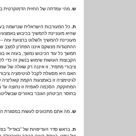
ש.
מהי עמדתה של החזית הדמוקרטית בע
ת.
כל המעורבות הישראלית שנרשמה בעת 
שהיא מעוניינת להמשיך בכיבוש באמצעים 
מעוניינת להמשיך ולשלוט ברצועת עזה – 
ההתנגדות מנשקם איננו הפתרון למצב שנ
תמשך כל עוד הכיבוש נמשך, בעזה או בג
הקבוצות העושות שימוש בנשק זה כדי לקד
ציבורי מתמיד. זו איננה רק שאלה של שמ
האם היא מסוגלת לקבל לגיטימציה ציבורי
לגיטימציה זו באמצעות הקמת קואליציה 
המחוקקת. הסכמה לאומית זו נחוצה עד מ
בחוסר הביטחון הגובר באזורים שבשליטה
ש.
מה אתם מתכוונים לעשות במסגרת ה
ת.
בראש סדר העדיפויות של "באדיל" בפע
של עמנו, בייחוד העוני הגובר והאבטלה ה