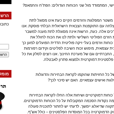
שי, המתמודד מול שני הכוחות הגדולים: הפת"ח והחמאס?
הרשמה
. משטר המפלגות והזרמים הקיים כעת אינו מסוגל לתת
כתובת
הצלחה עם התוקפנות הצבאית הישראלית הבלתי פוסקת. אנו
צרכים אלה. כעת, הרשות אינה מסוגלת לתת מענה למשבר
ת הזרם הפוליטי השלישי ולתת לנו את הכוח לחולל את
ז כוחות וזרמים בעלי זיקה פוליטית הדדית הפועלים למען כך
ת עצמאית, מימוש זכות השיבה לפליטים וקידום רפורמות
, החברתיים וגם של מערכת החינוך. אנו רוצים לסלק את כל
 פלסטינית דמוקרטית ולמצוא פתרון לאבטלה.
מומל
ל כל החזיתות שהוקמו לקראת הבחירות והדוגלות
ות ואישים עצמאיים. האם יש סיכוי לכך?
וחות דמוקרטיים ושיחות אלה החלו לקראת הבחירות
מה נקודות הסכמה המקובלות על כל הכוחות הדמוקרטים.
 תקווה שדיאלוג יימשך. לדעתי יש לחתור לתוכנית פעולה
וק הדמוקרטיה בכל המוסדות הפלסטינים – כולל אש"ף.