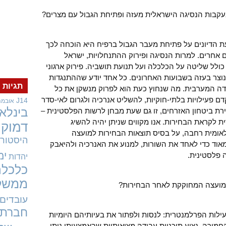
קבות הנסיגה הישראלית מעזה ופתיחת הגבול עם מצרים?
הדיונים על פתיחת מעבר הגבול ברפיח היא הוכחה לכך
אחרים. למרות הנסיגה ופירוק ההתנחלויות, ישראל
כולל שליטה על הכלכלה ועל תנועת תושביה. פירוק ארגוני
וצר בעזה בשבועות האחרונים. כל אחד יודע שההתנגדות
תגיות
דה המערבית. מה שנחוץ כעת הוא לפרוק מנשקן את כל
ם פעילויות בלתי-חוקיות, להשליט אנרכיה ולגרום לאי-סדר
J14
אובמה
בינלאו
ירת ביטחון האזרחים, זו גם שעת מבחן לרשות הפלסטינית –
ת לקראת הבחירות. אנו מקווים שניתן יהיה להשיג
דמוקר
לאומית רחבה, על בסיס תוצאות הבחירות למועצה
היסטורי
אוד כדי לאחד את השורות, למנוע את האנרכיה ולהיאבק
ימ
 פלסטינית.
יהדות
כלכלה
ממשל
מועצה המחוקקת לאחר הבחירות?
עובדים
חברתי
ילות הפרלמנטרית: לנסות ולפתור את בעיותיהם היומיות
חמורה. נציע תוכניות עבודה מציאותיות שבאמצעותן ניתן