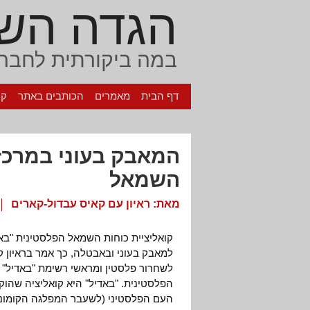
הגדה הש
במה ביקורתית לחברה
דף הבית
מאמרים
הכותבים באתר
קי
המאבק בעוני במרכז
השמאל
מאת:
ראיון עם קאיס עבדול-קארים
קואליציית כוחות השמאל הפלסטינית "בא
למאבק בעוני ובאבטלה, כך אמר בראיון ק
לשחרור פלסטין ומראשי רשימת "באדיל"
הפלסטינית. "באדיל" היא קואליציה שהו
העם הפלסטיני (לשעבר המפלגה הקומוניס