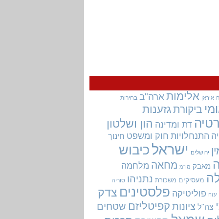
אלימות
ארה"ב
בחירות
איראן
מי
גזענות
ביקורת
טיה
הון ושלטון
דת ומדינה
ה
התנחלויות
חוק ומשפט
חינוך
ישראל
כיבוש
ין
ירושלים
מחאה
מלחמה
מאבק
מו"מ
ה
נתניהו
מעסיקים
משכורת
סוריה
פלסטינים
צדק
פוליטיקה
עזה
קפיטליזם
ציונות
שטחים
צה"ל