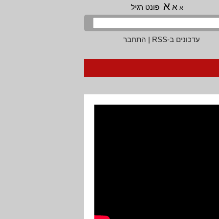
א
א
פונט רגיל
א
עדכונים ב-RSS
|
התחבר