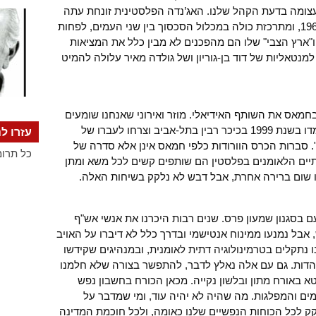
צומה בדעת הקהל שלנו. האג’נדה הפלסטינית זונחת עתה
סופית את הפתרונות הצדקניים לבעיית 1967, ומתרכזת כולה במכלול הסכסוך בין שני העמים, לפחות
ה אליאב ו"ארץ הצבי" שלו הם מהפכנים לא מבין כלל את המציאות
כן החזרה למנטאליות של דוד בן-גוריון ושל גולדה מאיר עלולה להמיט
חמאס את השותף האידיאלי. מוזר ואירוני שאנחנו שומעים
התבטאויות חיוביות דווקא מהאנשים שעמדו בשנת 1999 בכיכר רבין בתל-אביב וצרחו לעברו של
עזרו לנ
. סברות הכרס הוורודות כלפי חמאס אינן אלא סדרה של
כל תרומ
תיים הלאומנים בפלסטין הם שותפים קשים לכל משא ומתן
נו שום ברירה אחרת, אבל דבש לא נלקק בשיחות האלה.
 בסגנון שמעון פרס. שנים רבות היכרנו את אנשי אש"ף
אבל נמנעו ממינוח אנטישמי ובדרך כלל לא דיברו על האויב
ו נתקלים בטרמינולוגיה דתית לאומנית, ובמנהיגים שקידשו
הדות. גם עם אלה נאלץ לדבר, להתפשר בצורה שלא חלמנו
 באורח מתון ובלשון נקייה. מכאן הכורח בחשבון נפש
ים והמפלגות. מה שהיה לא יהיה עוד, ומי שמדבר על
קק לכל הכוחות הנפשיים שלנו כאומה, ולכל חוכמת המדינה