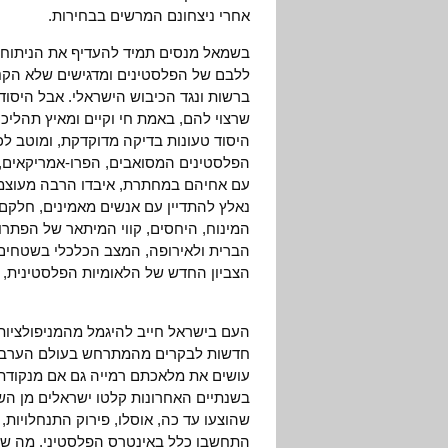
אחרי ניצחונם המרשים בבחירות.
בשמאל מנסים תמיד להעדיף את הניתוח הר
ללבם של הפלסטינים ומדגישים שלא הקנ
ברשות ונגד הכיבוש הישראלי. אבל היסו
שרצוי להם, באמת חי וקיים ומאיץ תהליכי
היסוד טעונות בדיקה מדוקדקת, ומוטב לכ
הפלסטינים המסואבים, הפרו-אמריקאים, 
עם אחיהם במחתרת, איבדו הרבה מעוצמתם
נאלץ להתדיין עם אנשים מאמינים, חלקם 
המינוח, היחסים, קווי המיתאר של הפתרו
הברית ולאירופה, המצב הכלכלי בשטחים, 
הצביון החדש של הלאומיות הפלסטינית, ו
העם בישראל חייב להיגמל מהמניפולציות
חדשות לבקרים מהמתרחש בעולם הערבי ב
עושים את מלאכתם רמייה גם אם מנקודת 
בשנתיים האחרונות קלטו ישראלים מן הש
שהוצעו עד כה, אוסלו, פירוק התנחלויות, 