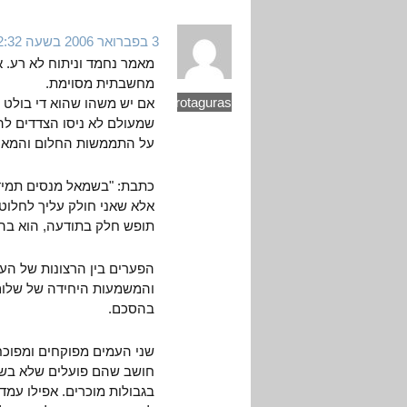
3 בפברואר 2006 בשעה 2:32
מאמר נחמד וניתוח לא רע. א
מחשבתית מסוימת.
protaguras
אם יש משהו שהוא די בולט ל
שמעולם לא ניסו הצדדים להג
על התממשות החלום והמאוו
כתבת: "בשמאל מנסים תמיד
אלא שאני חולק עליך לחלוטי
תופש חלק בתודעה, הוא בה
הפערים בין הרצונות של העמ
והמשמעות היחידה של שלום 
בהסכם.
שני העמים מפוקחים ומפוכחי
חושב שהם פועלים שלא בשכ
בגבולות מוכרים. אפילו עמד