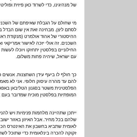
של מנהיגינו, כדי לשרוד כאן פיזית ופוליט
מי שחולם על הגבלת שאיפתם של השכנים 
לסתם ליצן. מבחינה זאת אין שום הבדל בי
ההיסטורי של אהוד אולמרט (מנקודת ראו
השכנים. זה אולי יזכה לאישור אמריקאי ו
החילוניים בפלסטין יתחזקו ויוכלו לעשו
עם ישראל, שיהיה פחות משלום.
כך חולף לו ביעף עידן השחצנות. אנשים כ
להם עד מהרה עיסוק חלופי. אני לא מאמי
הפלסטינית משטר בסגנון הטליבאן באפגני
המופתיות בפלסטין מוכיח שמדובר בעם ה
ייתכן שתהיינה מלחמות פנימיות ויש להנ
שלהם בכל מחיר. אבל האיזון באזור ישוב 
לאומית שתביא בחשבון את האינטרס הכול
זקוקה להכרה בינלאומית כדי שתוכל לשר