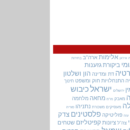
אלימות
ארה"ב
בחירות
איראן
מי
גזענות
ביקורת
טיה
הון ושלטון
דת ומדינה
ה
התנחלויות
חוק ומשפט
חינוך
ישראל
כיבוש
ין
ירושלים
מחאה
מלחמה
מאבק
מו"מ
ה
נתניהו
מעסיקים
משכורת
סוריה
פלסטינים
צדק
פוליטיקה
עזה
קפיטליזם
ציונות
שטחים
צה"ל