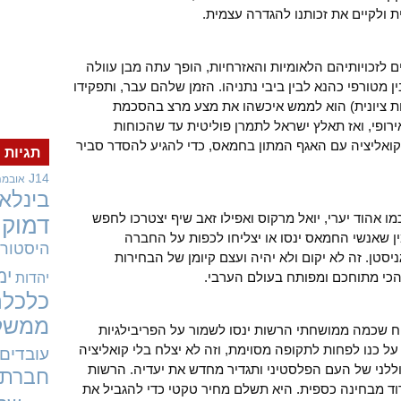
ית ולקיים את זכותנו להגדרה עצמית.
לזכויותיהם הלאומיות והאזרחיות, הופך עתה מבן עוולה
ן מטורפי כהנא לבין ביבי נתניהו. הזמן שלהם עבר, ותפקידו
ת ציונית) הוא לממש איכשהו את מצע מרצ בהסכמת
אירופי, ואז תאלץ ישראל לתמרן פוליטית עד שהכוחות
ת קואליציה עם האגף המתון בחמאס, כדי להגיע להסדר סביר
תגיות
J14
אובמה
בינלאו
מו אהוד יערי, יואל מרקוס ואפילו זאב שיף יצטרכו לחפש
דמוקר
ן שאנשי החמאס ינסו או יצליחו לכפות על החברה
היסטורי
סטן. זה לא יקום ולא יהיה ועצם קיומן של הבחירות
ימ
כי מתוחכם ומפותח בעולם הערבי.
יהדות
כלכלה
ממשל
יח שכמה ממושחתי הרשות ינסו לשמור על הפריבילגיות
על כנו לפחות לתקופה מסוימת, וזה לא יצלח בלי קואליציה
עובדים
לני של העם הפלסטיני ותגדיר מחדש את יעדיה. הרשות
חברתי
וד מבחינה כספית. היא תשלם מחיר טקטי כדי להגביל את