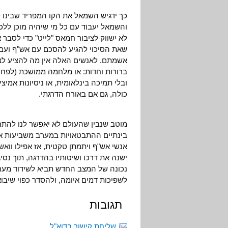
כך ידגיש השמאל את הקו המפריד שבינו ל
והשמאל יעבוד עם כל מי שיהיה מוכן ל
לא ישווק לציבור חמאס "לייט" כדי לסבר 
שאת הסיכוי להגיע להסכם עם אש"ף ועם ה
אשמתם. לאנשים האלה אין מה להציע לצעי
ברורות וחדות: או מלחמה ממושכת (לפחות
ובלי תמיכה בינלאומית, או ניסיונות אמי
כולה, גם אם באורח הדרגתי.
מוטב שנבין שהעולם לא יאפשר לנו לה
בינתיים ההתבטאויות במערב משביעות 
אנשי אש"ף ויתמתן טקטית, אז אפילו וואשי
ישנה את דרכו ושיטותיו בהדרגה, תוך נסיג
נכונה של המצב החדש תביא לשידוד מערכ
לשפיכות דמים איומה, ולהסדר כפוי שיבו
תגובות
שליחת קישור בדוא"ל