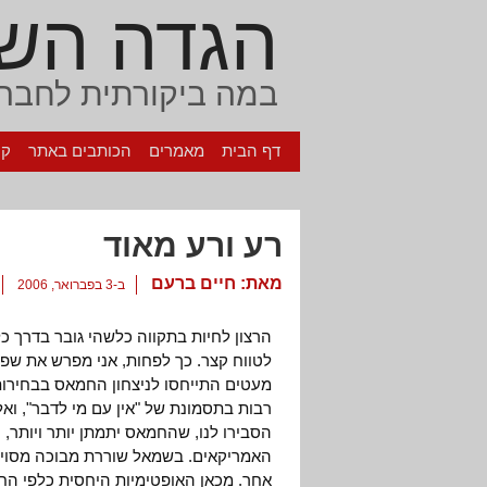
הגדה הש
במה ביקורתית לחברה
דף הבית
מאמרים
הכותבים באתר
קי
רע ורע מאוד
מאת:
חיים ברעם
ב-3 בפברואר, 2006
הרצון לחיות בתקווה כלשהי גובר בדרך כ
לטווח קצר. כך לפחות, אני מפרש את שפ
מעטים התייחסו לניצחון החמאס בבחירות 
רבות בתסמונת של "אין עם מי לדבר", ואל
הסבירו לנו, שהחמאס יתמתן יותר ויותר, 
האמריקאים. בשמאל שוררת מבוכה מסוימת
אחר. מכאן האופטימיות היחסית כלפי הח