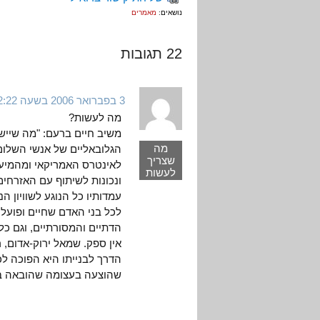
נושאים:
מאמרים
22 תגובות
3 בפברואר 2006 בשעה 2:22
מה לעשות?
משיב חיים ברעם: "מה שיי
מה
הגלובאליים של אנשי השלום 
שצריך
לאינטרס האמריקאי ומהמיעוט
לעשות
ונכונות לשיתוף עם האזרחים
עמדותיו כל הנוגע לשוויון ה
לכל בני האדם שחיים ופועלים
הדתיים והמסורתיים, וגם כלפ
אין ספק. שמאל ירוק-אדום, רד
הדרך לבנייתו היא הפוכה לכ
שהוצעה בעצומה שהובאה ב