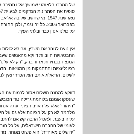
של המרכז הלאומני שמושך אליו תמיכה ע
מאז שנת 1947. מי שחשב שלוב
בפברואר 2006. כל זה נגמר, ול
על כולנו אסון כבד ובלתי הפיך.
אין טעם לטהר את השרץ, וגם לא לגלות ב
המנצח בבחירות אהוד ברק, "רק לא ש"ס"
רציונליזציות והתחמקות מן המציאות. הד
לשלום. הדיאלוג איתם הוא הכרחי ואין ל
דווקא למחנה השלום אסור לרמות את העם
שעסקו אומנם בלוחמת גרילה נגד הכובש, 
"היהודי" אלא על האויב הציוני. עתה אנחנ
מלחמה לא רק על הציונות אלא גם על הי
עליה בעבר, ולאכול הרבה קש אם להתבטא
לאומי של החברה הישראלית, על כל הזרמ
"ירושלים מאוחדת" הוא פשוט מגוחך. נזד