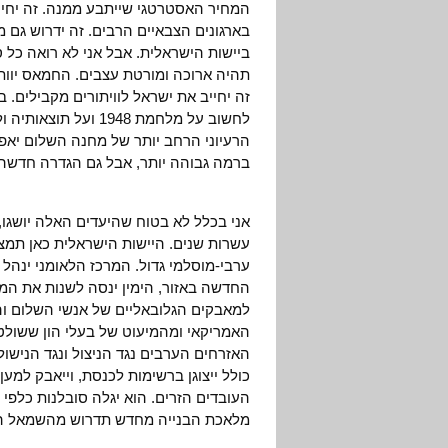
המחיר האסטרטגי שייתבע ממנה. זה יחיי
בארגונים הצבאיים הרבים. זה ידרוש גם 
ביישות הישראלית. אבל אני לא רואה כל סי
תהיה ארוכה ומורטת עצבים. החמאס יוות
זה יחייב את ישראל לוויתורים מקבילים.
הרעיוני הרחב יותר של מחנה השלום יאפש
ברמה גבוהה יותר, אבל גם הגדרה חדשה ש
אני בכלל לא בטוח שהיעדים האלה יושגו,
עשרות שנים. היישות הישראלית כאן תמצ
ערבי-מוסלמי גדול. המרכז הלאומני ינה
החדשה באזור, הימין ינסה לשנות את המ
למאבקים הגלובאליים של אנשי השלום והש
האמריקאי ומהמיעוט של בעלי הון ששולט ב
האזרחים הערבים נגד הניצול ונגד הנישול
כולל ייצוגן ברשימות לכנסת, וייאבק למען
העובדים הזרים. הוא יגלה סובלנות כלפי ה
מלאכת הבנייה מחדש תדרוש מהשמאל היה