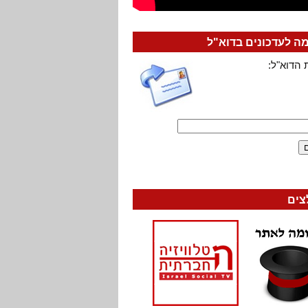
 לעדכונים בדוא"ל
 הדוא"ל:
צים