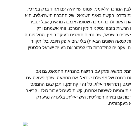
בין המרכז הלאומני. עמוס עוז יהיה עם אהוד ברק במרכז,
לכת בדרכו הקשה באגף השמאלי של החברה הישראלית. הוא
את האוזן ולרכז תמיכה שסופה אכזבה נוראית, אבל יסביר
רשות בזבזו עסקני הימין והמרכז. זוהי אשמתם ורק
רים בישראל, שבינתיים תומכים בעיקר בימין. החלופות הן
 למאה השנים הבאות) בלי שום אופק חיובי, בלי תקווה
צים ועקביים להידברות כדי לפתור את בעיית ישראל-פלסטין
תחמק ממשא ומתן עם הרשות בהנהגת החמאס, גם אם
את רצונה של ממשלת ישראל. אם החמאס ישתף פעולה עם
נגטון תדרוש דיאלוג. כל זה ייקח זמן, ויתכן שגם החמאס
ות זמניות לשיטות אחרות, קשות לעיכול עבור כולנו. קריאה
ות גם בזירה הפוליטית הישראלית. בלעדיה נגיע רק
א בעקבותיה.