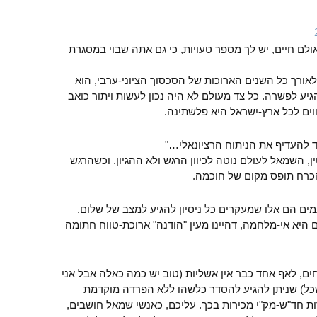
ולם חיים, יש לך מספר טעויות, כי גם אתה שבוי במסגרת
אורך כל השנים הארוכות של הסכסוך הציוני-ערבי, הוא
יע לפשרה. כל צד מעולם לא היה נכון לעשות ויתור כואב
ים לכל ארץ-ישראל היא פלשתינה.
 להעדיף את הניתוח הרציונאלי…"
ן, השמאל לעולם נוטה לכיוון הרגש ולא ההגיון. וכשהרגש
כרח תופס מקום של חוכמה.
ים הם אלו שמעקרים כל ניסיון להגיע למצב של שלום.
היא אי-מלחמה, דהיינו מעין "הודנה" ארוכת-טווח חתומה
ם, לאף אחד כבר אין אשליות (טוב יש כמה כאלה אבל אני
ל) שניתן להגיע להסדר כלשהו ללא הפרדה מוקדמת
ות חד"ש-מק"י מכירות בכך. עליכם, כאנשי שמאל חושבים,