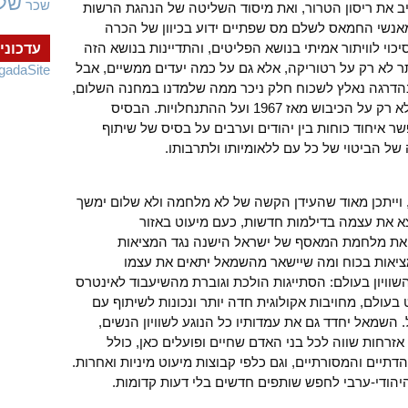
של
שכר
ב את ריסון הטרור, ואת מיסוד השליטה של הנהגת הרשות
מאנשי החמאס לשלם מס שפתיים ידוע בכיוון של הכרה
כוי לוויתור אמיתי בנושא הפליטים, והתדיינות בנושא הזה
עדכוני
ר לא רק על רטוריקה, אלא גם על כמה יעדים ממשיים, אבל
gadaSite
 בהדרגה נאלץ לשכוח חלק ניכר ממה שלמדנו במחנה השלום,
לחשוב על מלחמת 1948 ועל תוצאותיה ולא רק על הכיבוש מאז 1967 ועל ההתנחלויות. הבסיס
ר איחוד כוחות בין יהודים וערבים על בסיס של שיתוף
ל הביטוי של כל עם ללאומיותו ולתרבותו.
 וייתכן מאוד שהעידן הקשה של לא מלחמה ולא שלום ימשך
א את עצמה בדילמות חדשות, כעם מיעוט באזור
ל את מלחמת המאסף של ישראל הישנה נגד המציאות
ציאות בכוח ומה שיישאר מהשמאל יתאים את עצמו
וויון בעולם: הסתייגות הולכת וגוברת מהשיעבוד לאינטרס
עולם, מחויבות אקולוגית חדה יותר ונכונות לשיתוף עם
. השמאל יחדד גם את עמדותיו כל הנוגע לשוויון הנשים,
 אזרחות שווה לכל בני האדם שחיים ופועלים כאן, כולל
דתיים והמסורתיים, וגם כלפי קבוצות מיעוט מיניות ואחרות.
ודי-ערבי לחפש שותפים חדשים בלי דעות קדומות.