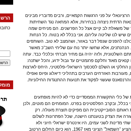
ציונאלי על פני הרגשות הקמאיים, ורבים מדובריו מבינים
הרשמה
אות הדתית ניצחה בבחירות, אלא המחאה נגד השחיתות
כתובת
ד של משאלת לב קיים אצל כל הפרשנים. הם מניחים שמה
ם שיש לנו שליטה עליהם. אני בכלל לא בטוח. כל הנחות
ולנו להפנים שנפל דבר באזור, ושהמצב לא טוב. השותפים
הנהנתנים, אלא שחשו יותר נוח עם שליחי השב"כ מאשר
 השלטונית, ולזה יהיה גם מחיר חברתי וכלכלי כבד. עתה
קנאים מאוד וחלקם פרגמטיים עד גבול ידוע, והכל ישתנה:
ן החלקי או השלם לסכסוך הישראלי-פלסטיני, היחס לארצות
מעורבות האזרחים הערבים בתהליכי דיאלוג ופיוס ואפילו
הרנסאנס שעשוי לפקוד את תנועות ההתנגדות החילוניות.
מומל
 של כלי התקשורת הממסדיים כדי לא להיות מופתעים
כלל, ובקרב הפלסטינים בפרט. המומחים הם מוטים, ולכן
ראותם הסובייקטיבית הם מפיקים תוצרת מעולה. רק
ורה את הצדק בטענתנו הישנה, שכל הפתרונות לשלום
שתי מדינות לשני עמים, היו אינטרס ישראלי חיוני ולא
התחשבו כלל באינטרס הפלסטיני. מה שהציע "השמאל" הציוני מאז 1967, הוא כיום החלום הרטוב